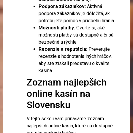
Podpora zákazníkov:
Aktivná
podpora zákazníkov je dôležitá, ak
potrebujete pomoc v priebehu hrania.
Možnosti platby:
Overte si, aké
možnosti platby sú dostupné a či sú
bezpečné a rýchle.
Recenzie a reputácia:
Preverujte
recenzie a hodnotenia iných hráčov,
aby ste získali predstavu o kvalite
kasína.
Zoznam najlepších
online kasín na
Slovensku
V tejto sekcii vám prinášame zoznam
najlepších online kasín, ktoré sú dostupné
pre slovenských hráčov: