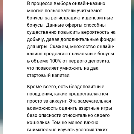
В процессе выбора онлайн-казино
многие пользователи учитывают
бонусы за регистрацию и депозитные
бонусы. Данные оферты способны
существенно повысить вероятность на
добычу, давая дополнительные фонды
для игры. Скажем, множество онлайн-
казино предлагают начальные бонусы
в объеме 100% от первого депозита,
что позволяет умножить на два
стартовый капитал.
Кроме всего, есть бездепозитные
поощрения, какие предоставляются
просто за аккаунт. Эта замечательная
возможность оценить азартные игры
безо опасности относительно своего
кошелька. Тем не менее важно
внимательно изучать условия таких