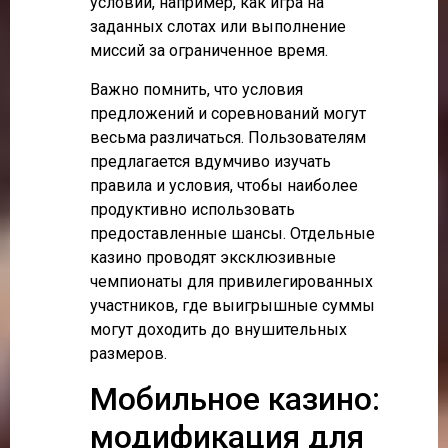
условий, например, как игра на
заданных слотах или выполнение
миссий за ограниченное время.
Важно помнить, что условия
предложений и соревнований могут
весьма различаться. Пользователям
предлагается вдумчиво изучать
правила и условия, чтобы наиболее
продуктивно использовать
предоставленные шансы. Отдельные
казино проводят эксклюзивные
чемпионаты для привилегированных
участников, где выигрышные суммы
могут доходить до внушительных
размеров.
Мобильное казино:
модификация для