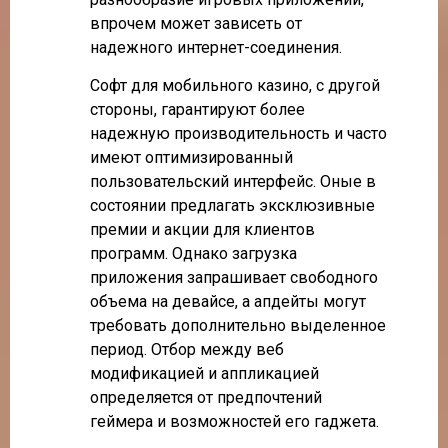
впрочем может зависеть от
надежного интернет-соединения.
Софт для мобильного казино, с другой
стороны, гарантируют более
надежную производительность и часто
имеют оптимизированный
пользовательский интерфейс. Оные в
состоянии предлагать эксклюзивные
премии и акции для клиентов
программ. Однако загрузка
приложения запрашивает свободного
объема на девайсе, а апдейты могут
требовать дополнительно выделенное
период. Отбор между веб
модификацией и аппликацией
определяется от предпочтений
геймера и возможностей его гаджета.