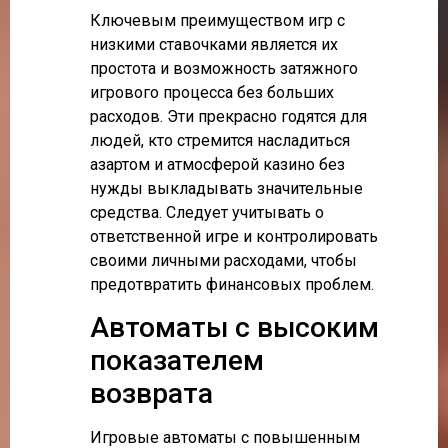
Ключевым преимуществом игр с
низкими ставочками является их
простота и возможность затяжного
игрового процесса без больших
расходов. Эти прекрасно годятся для
людей, кто стремится насладиться
азартом и атмосферой казино без
нужды выкладывать значительные
средства. Следует учитывать о
ответственной игре и контролировать
своими личными расходами, чтобы
предотвратить финансовых проблем.
Автоматы с высоким
показателем
возврата
Игровые автоматы с повышенным