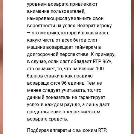
уровнем возврата привлекают
внимание пользователей,
намеревающихся увеличить свои
вероятности на успех. Возврат игроку
— это метрика, который показывает,
какую часть от всех бетов слот-
машина возвращает геймерам в
долгосрочной перспективе. К примеру,
в случае, если слот обладает RTP 96%,
это означает, то, что на всякие 100
баллов ставки в как правило
возвращаются 96 единиц. Тем не
менее следует учитывать, то, что
данный показатель не гарантирует
успех в каждом раунде, а лишь дает
представление о теоретическом
возврате средств.
Подбирая аппараты с высоким RTP,