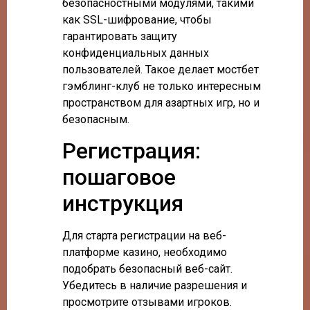
безопасностными модулями, такими
как SSL-шифрование, чтобы
гарантировать защиту
конфиденциальных данных
пользователей. Такое делает мостбет
гэмблинг-клуб не только интересным
пространством для азартных игр, но и
безопасным.
Регистрация:
пошаговое
инструкция
Для старта регистрации на веб-
платформе казино, необходимо
подобрать безопасный веб-сайт.
Убедитесь в наличие разрешения и
просмотрите отзывами игроков.