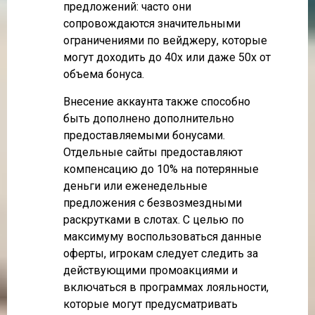
предложений: часто они
сопровождаются значительными
ограничениями по вейджеру, которые
могут доходить до 40x или даже 50x от
объема бонуса.
Внесение аккаунта также способно
быть дополнено дополнительно
предоставляемыми бонусами.
Отдельные сайты предоставляют
компенсацию до 10% на потерянные
деньги или еженедельные
предложения с безвозмездными
раскрутками в слотах. С целью по
максимуму воспользоваться данные
оферты, игрокам следует следить за
действующими промоакциями и
включаться в программах лояльности,
которые могут предусматривать