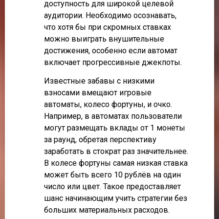
доступность для широкой целевой
аудитории. Необходимо осознавать,
что хотя бы при скромных ставках
можно выиграть внушительные
достижения, особенно если автомат
включает прогрессивные джекпоты.
Известные забавы с низкими
взносами вмещают игровые
автоматы, колесо фортуны, и очко.
Например, в автоматах пользователи
могут размещать вклады от 1 монеты
за раунд, обретая перспективу
заработать в стократ раз значительнее.
В колесе фортуны самая низкая ставка
может быть всего 10 рублёв на один
число или цвет. Такое предоставляет
шанс начинающим учить стратегии без
больших материальных расходов.