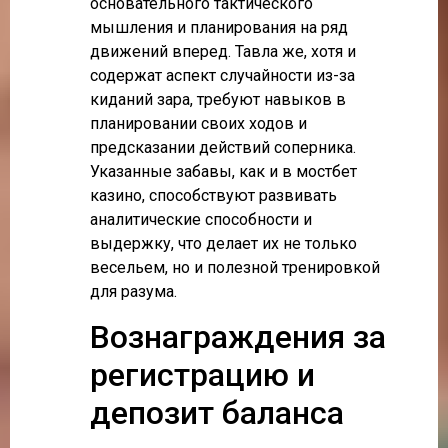
основательного тактического
мышления и планирования на ряд
движений вперед. Тавла же, хотя и
содержат аспект случайности из-за
киданий зара, требуют навыков в
планировании своих ходов и
предсказании действий соперника.
Указанные забавы, как и в мостбет
казино, способствуют развивать
аналитические способности и
выдержку, что делает их не только
весельем, но и полезной тренировкой
для разума.
Вознаграждения за
регистрацию и
депозит баланса