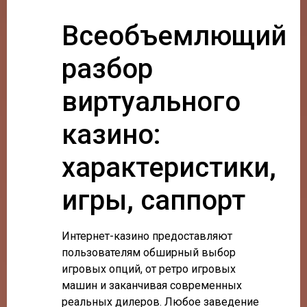
Всеобъемлющий
разбор
виртуального
казино:
характеристики,
игры, саппорт
Интернет-казино предоставляют
пользователям обширный выбор
игровых опций, от ретро игровых
машин и заканчивая современных
реальных дилеров. Любое заведение