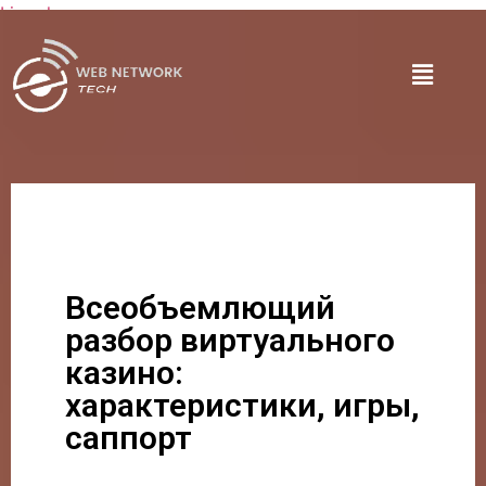
Lire plus
Всеобъемлющий
разбор виртуального
казино:
характеристики, игры,
саппорт