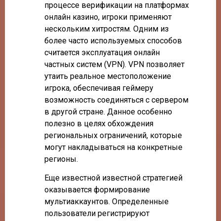
процессе верификации на платформах
онлайн казино, игроки применяют
нескольким хитростям. Одним из
более часто используемых способов
считается эксплуатация онлайн
частных систем (VPN). VPN позволяет
утаить реальное местоположение
игрока, обеспечивая геймеру
возможность соединяться с сервером
в другой стране. Данное особенно
полезно в целях обхождения
региональных ограничений, которые
могут накладываться на конкретные
регионы.
Еще известной известной стратегией
оказывается формирование
мультиаккаунтов. Определенные
пользователи регистрируют