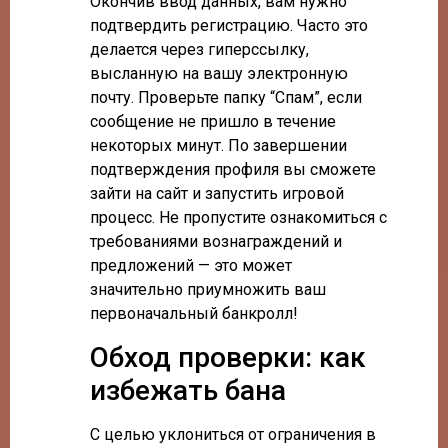
Окончив ввод данных, вам нужно
подтвердить регистрацию. Часто это
делается через гиперссылку,
высланную на вашу электронную
почту. Проверьте папку “Спам”, если
сообщение не пришло в течение
некоторых минут. По завершении
подтверждения профиля вы сможете
зайти на сайт и запустить игровой
процесс. Не пропустите ознакомиться с
требованиями вознаграждений и
предложений — это может
значительно приумножить ваш
первоначальный банкролл!
Обход проверки: как
избежать бана
С целью уклониться от ограничения в