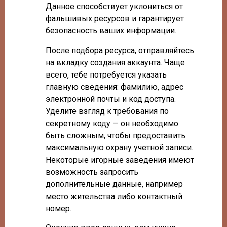
Данное способствует уклониться от
фальшивых ресурсов и гарантирует
безопасность ваших информации.
После подбора ресурса, отправляйтесь
на вкладку создания аккаунта. Чаще
всего, тебе потребуется указать
главную сведения: фамилию, адрес
электронной почты и код доступа.
Уделите взгляд к требования по
секретному коду — он необходимо
быть сложным, чтобы предоставить
максимальную охрану учетной записи.
Некоторые игорные заведения имеют
возможность запросить
дополнительные данные, например
место жительства либо контактный
номер.