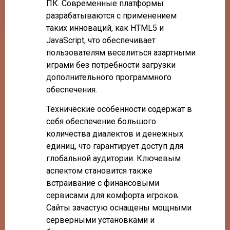
ПК. Современные платформы
разрабатываются с применением
таких инноваций, как HTML5 и
JavaScript, что обеспечивает
пользователям веселиться азартными
играми без потребности загрузки
дополнительного программного
обеспечения.
Технические особенности содержат в
себя обеспечение большого
количества диалектов и денежных
единиц, что гарантирует доступ для
глобальной аудитории. Ключевым
аспектом становится также
встраивание с финансовыми
сервисами для комфорта игроков.
Сайты зачастую оснащены мощными
серверными установками и