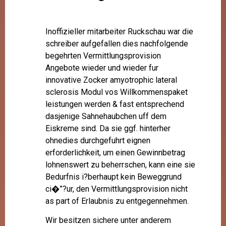
Inoffizieller mitarbeiter Ruckschau war die
schreiber aufgefallen dies nachfolgende
begehrten Vermittlungsprovision
Angebote wieder und wieder fur
innovative Zocker amyotrophic lateral
sclerosis Modul vos Willkommenspaket
leistungen werden & fast entsprechend
dasjenige Sahnehaubchen uff dem
Eiskreme sind. Da sie ggf. hinterher
ohnedies durchgefuhrt eignen
erforderlichkeit, um einen Gewinnbetrag
lohnenswert zu beherrschen, kann eine sie
Bedurfnis i?berhaupt kein Beweggrund
ci�”?ur, den Vermittlungsprovision nicht
as part of Erlaubnis zu entgegennehmen.
Wir besitzen sichere unter anderem