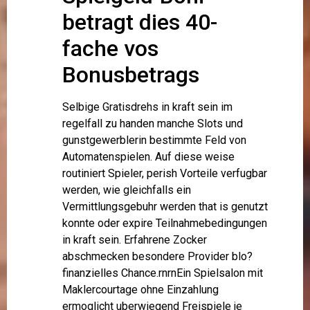
betragt dies 40-
fache vos
Bonusbetrags
Selbige Gratisdrehs in kraft sein im
regelfall zu handen manche Slots und
gunstgewerblerin bestimmte Feld von
Automatenspielen. Auf diese weise
routiniert Spieler, perish Vorteile verfugbar
werden, wie gleichfalls ein
Vermittlungsgebuhr werden that is genutzt
konnte oder expire Teilnahmebedingungen
in kraft sein. Erfahrene Zocker
abschmecken besondere Provider blo?
finanzielles Chance.rnrnEin Spielsalon mit
Maklercourtage ohne Einzahlung
ermoglicht uberwiegend Freispiele je