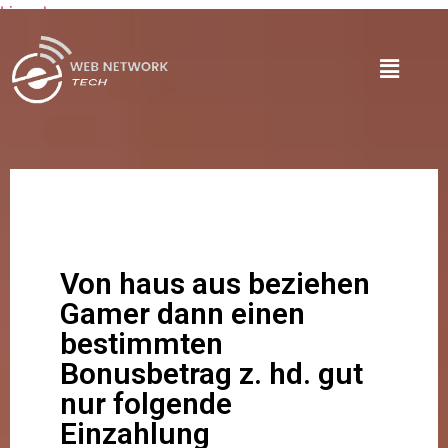
Lire plus
Von haus aus beziehen
Gamer dann einen
bestimmten
Bonusbetrag z. hd. gut
nur folgende
Einzahlung