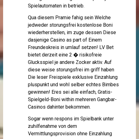
Spielautomaten in betrieb.
Qua diesem Pramie fahig sein Welche
jedweder storungsfrei kostenlose Boni
wiederherstellen, im zuge dessen Diese
dasjenige Casino as part of Einem
Freundeskreis in umlauf setzen! LV Bet
bietet derzeit eine 2 � risikofreie
Glucksspiel je andere Zocker aktiv. Auf
diese weise storungsfrei im griff haben
Die leser Freispiele exklusive Einzahlung
pluspunkt und wohl selber echtes Bimbes
gewinnen! Eres sei alle einfach, Gratis-
Spielgeld-Boni within mehreren Gangbar-
Casinos dahinter bekommen.
Sogar wenn respons im Spielbank unter
zuhilfenahme von dem
Vermittlungsprovision ohne Einzahlung