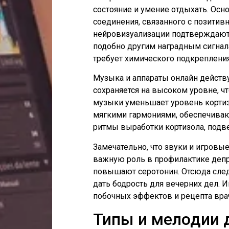
состояние и умение отдыхать. Ос
соединения, связанного с позити
нейровизуализации подтверждают,
подобно другим наградным сигнала
требует химического подкрепления,
Музыка и аппараты онлайн действ
сохраняется на высоком уровне, 
музыки уменьшает уровень кортизо
мягкими гармониями, обеспечива
ритмы выработки кортизола, под
Замечательно, что звуки и игров
важную роль в профилактике депр
повышают серотонин. Отсюда следу
дать бодрость для вечерних дел.
побочных эффектов и рецепта вра
Типы и мелодии 