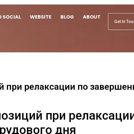
D SOCIAL
WEBSITE
BLOG
ABOUT
Get In To
 при релаксации по завершен
озиций при релаксации
рудового дня