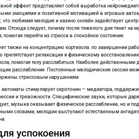
новной эффект представляет собой выработка нейромедиа
вными эмоциями и позитивной мотивацией в игровые авто
 что любимая мелодия и казино онлайн задействует центр
м. Отсюда следует, почему после тяжелого дня тянет на м
 помогая перейти из стресса в спокойное состояние.
ует также на концентрацию кортизола. по завершении раб
что препятствует релаксации и физическому восстановле
ла, помогая телу расслабиться. Наиболее действенными дл
ющие расслабление. Постоянные мелодические сессии мож
вержены стрессовым нарушениям.
ые автоматы стимулирует серотонин — медиатора, поддерж
ессии и тревожности. Специфические звуки, которые даря
ет, музыка оказывает физическое расслабление, но и под
 Иными словами, мелодии выступают естественным антиде
ча.
для успокоения