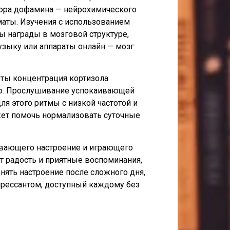
тора дофамина — нейрохимического
маты. Изучения с использованием
ы награды в мозговой структуре,
узыку или аппараты онлайн — мозг
оты концентрация кортизола
нию. Прослушивание успокаивающей
я этого ритмы с низкой частотой и
ет помочь нормализовать суточные
ивающего настроение и играющего
т радость и приятные воспоминания,
нять настроение после сложного дня,
прессантом, доступный каждому без