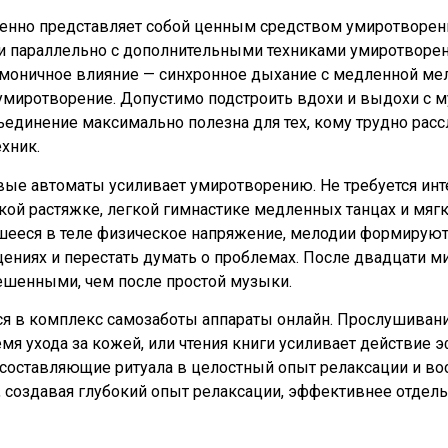
твенно представляет собой ценным средством умиротворен
и параллельно с дополнительными техниками умиротворен
рмоничное влияние — синхронное дыхание с медленной м
 умиротворение. Допустимо подстроить вдохи и выдохи с
единение максимально полезна для тех, кому трудно расс
хник.
ые автоматы усиливает умиротворению. Не требуется инт
кой растяжке, легкой гимнастике медленных танцах и мяг
шееся в теле физическое напряжение, мелодии формируют 
щениях и перестать думать о проблемах. После двадцати 
ешенными, чем после простой музыки.
ся в комплекс самозаботы аппараты онлайн. Прослушива
ремя ухода за кожей, или чтения книги усиливает действие
оставляющие ритуала в целостный опыт релаксации и во
, создавая глубокий опыт релаксации, эффективнее отдел