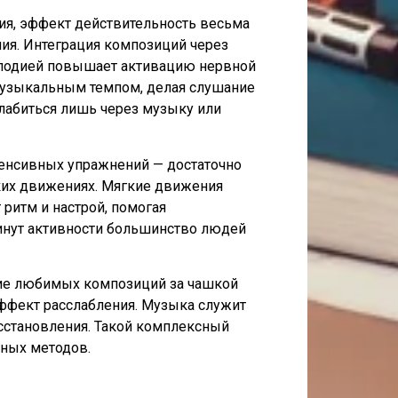
ия, эффект действительность весьма
ия. Интеграция композиций через
елодией повышает активацию нервной
 музыкальным темпом, делая слушание
лабиться лишь через музыку или
енсивных упражнений — достаточно
ких движениях. Мягкие движения
ритм и настрой, помогая
минут активности большинство людей
ние любимых композиций за чашкой
 эффект расслабления. Музыка служит
сстановления. Такой комплексный
ьных методов.