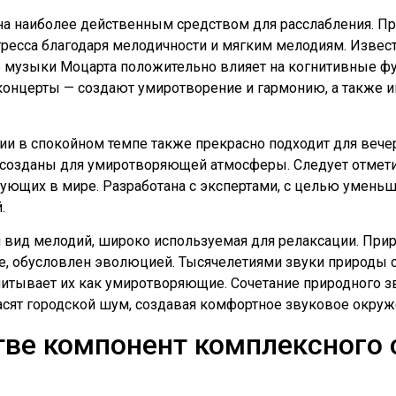
на наиболее действенным средством для расслабления. 
тресса благодаря мелодичности и мягким мелодиям. Извес
 музыки Моцарта положительно влияет на когнитивные ф
концерты — создают умиротворение и гармонию, а также 
 в спокойном темпе также прекрасно подходит для вечер
в созданы для умиротворяющей атмосферы. Следует отметить
ующих в мире. Разработана с экспертами, с целью уменьш
.
ид мелодий, широко используемая для релаксации. Приро
е, обусловлен эволюцией. Тысячелетиями звуки природы с
считывает их как умиротворяющие. Сочетание природного з
асят городской шум, создавая комфортное звуковое окруж
тве компонент комплексного 