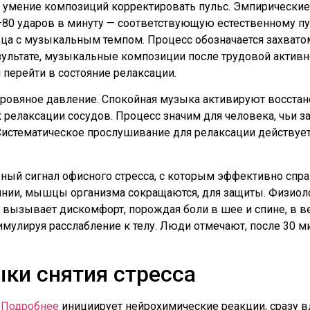
к умение композиций корректировать пульс. Эмпирические
–80 ударов в минуту — соответствующую естественному пу
ца с музыкальным темпом. Процесс обозначается захвато
зультате, музыкальные композиции после трудовой активно
 перейти в состояние релаксации.
ровяное давление. Спокойная музыка активируют восстано
 к релаксации сосудов. Процесс значим для человека, чьи з
Систематическое прослушивание для релаксации действует 
ый сигнал офисного стресса, с которым эффективно справ
нии, мышцы организма сокращаются, для защиты. Физиол
 вызывает дискомфорт, порождая боли в шее и спине, в в
имулируя расслабление к телу. Люди отмечают, после 30 ми
ки снятия стресса
и
Подробнее
инициирует нейрохимические реакции, сразу 