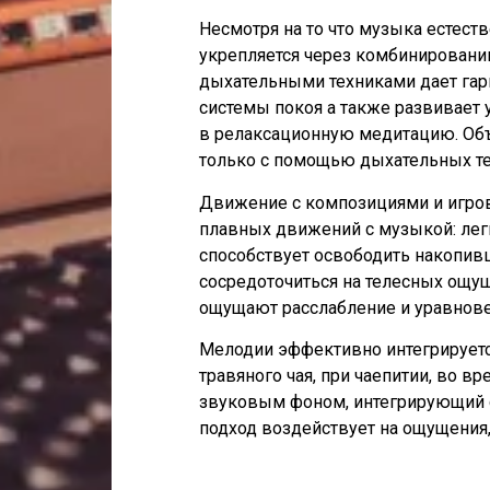
Несмотря на то что музыка естес
укрепляется через комбинировани
дыхательными техниками дает га
системы покоя а также развивает
в релаксационную медитацию. Объ
только с помощью дыхательных те
Движение с композициями и игров
плавных движений с музыкой: лег
способствует освободить накопив
сосредоточиться на телесных ощу
ощущают расслабление и уравнов
Мелодии эффективно интегрирует
травяного чая, при чаепитии, во в
звуковым фоном, интегрирующий с
подход воздействует на ощущения