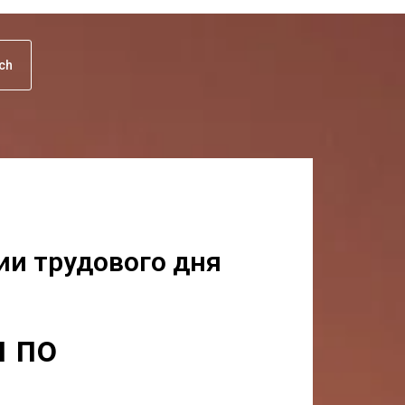
uch
ии трудового дня
 по