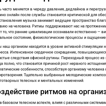
ь часто меняется в череду давления, дедлайнов и перегру
ино онлайн после службы становится критической для обес
становления музыка занимает ведущее пространство благод
вию на человека. Ритмы поддерживают нас на протяжени
 то, что ранние цивилизации осознавали естественно — в
льное состояние, физиологические процессы и ощущение
ы наш организм находится в уровне активной стимуляции н
тресса. Интенсивное сердечное сокращение, повышающееся
частые следствия офисной рутины. Переходный процесс из
гда полно, что становится причиной рост нервного истощен
втические особенности, способствуя организму человека 
иротворения. Тщательно выбранные мелодические композ
аготворных телесных и ментальных изменений.
оздействие ритмов на органи
а базовом телесном аспекте, влияя с различными система