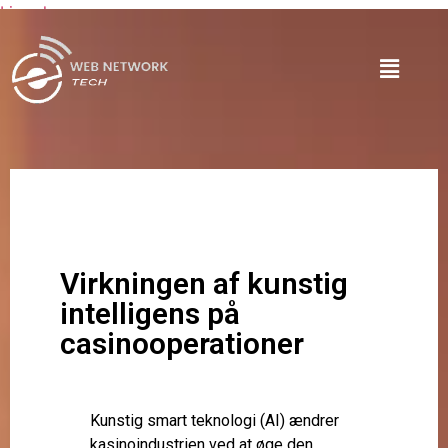
Lire plus
Virkningen af ​​kunstig
intelligens på
casinooperationer
Kunstig smart teknologi (AI) ændrer
kasinoindustrien ved at øge den