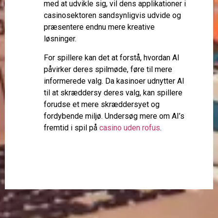
med at udvikle sig, vil dens applikationer i
casinosektoren sandsynligvis udvide og
præsentere endnu mere kreative
løsninger.
For spillere kan det at forstå, hvordan AI
påvirker deres spilmøde, føre til mere
informerede valg. Da kasinoer udnytter AI
til at skræddersy deres valg, kan spillere
forudse et mere skræddersyet og
fordybende miljø. Undersøg mere om AI’s
fremtid i spil på
casino uden rofus
.