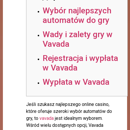
Wybór najlepszych
automatów do gry
Wady i zalety gry w
Vavada
Rejestracja i wypłata
w Vavada
Wypłata w Vavada
Jeśli szukasz najlepszego online casino,
które oferuje szeroki wybór automatów do
gry, to
vavada
jest idealnym wyborem.
Wśród wielu dostępnych opcji, Vavada