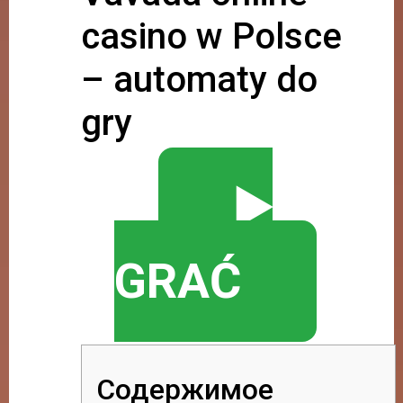
casino w Polsce
– automaty do
gry
▶️
GRAĆ
Содержимое