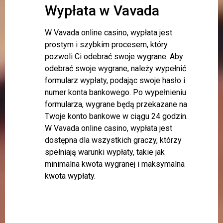
Wypłata w Vavada
W Vavada online casino, wypłata jest
prostym i szybkim procesem, który
pozwoli Ci odebrać swoje wygrane. Aby
odebrać swoje wygrane, należy wypełnić
formularz wypłaty, podając swoje hasło i
numer konta bankowego. Po wypełnieniu
formularza, wygrane będą przekazane na
Twoje konto bankowe w ciągu 24 godzin.
W Vavada online casino, wypłata jest
dostępna dla wszystkich graczy, którzy
spełniają warunki wypłaty, takie jak
minimalna kwota wygranej i maksymalna
kwota wypłaty.