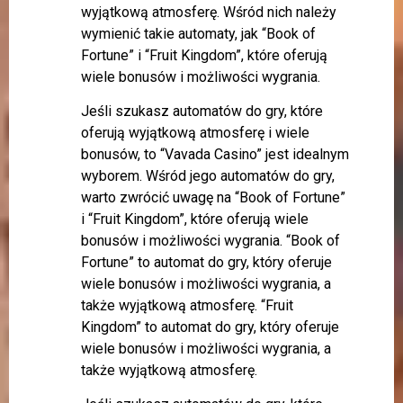
wyjątkową atmosferę. Wśród nich należy
wymienić takie automaty, jak “Book of
Fortune” i “Fruit Kingdom”, które oferują
wiele bonusów i możliwości wygrania.
Jeśli szukasz automatów do gry, które
oferują wyjątkową atmosferę i wiele
bonusów, to “Vavada Casino” jest idealnym
wyborem. Wśród jego automatów do gry,
warto zwrócić uwagę na “Book of Fortune”
i “Fruit Kingdom”, które oferują wiele
bonusów i możliwości wygrania. “Book of
Fortune” to automat do gry, który oferuje
wiele bonusów i możliwości wygrania, a
także wyjątkową atmosferę. “Fruit
Kingdom” to automat do gry, który oferuje
wiele bonusów i możliwości wygrania, a
także wyjątkową atmosferę.