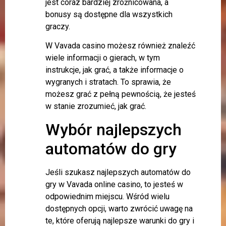
jest coraz bardziej zróżnicowana, a
bonusy są dostępne dla wszystkich
graczy.
W Vavada casino możesz również znaleźć
wiele informacji o gierach, w tym
instrukcje, jak grać, a także informacje o
wygranych i stratach. To sprawia, że
możesz grać z pełną pewnością, że jesteś
w stanie zrozumieć, jak grać.
Wybór najlepszych
automatów do gry
Jeśli szukasz najlepszych automatów do
gry w Vavada online casino, to jesteś w
odpowiednim miejscu. Wśród wielu
dostępnych opcji, warto zwrócić uwagę na
te, które oferują najlepsze warunki do gry i