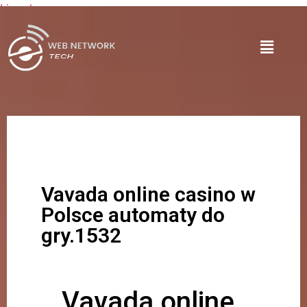
Lire plus
Vavada online casino w
Polsce automaty do
gry.1532
Vavada online