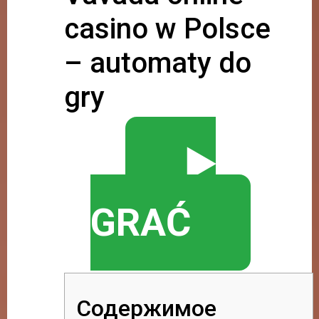
casino w Polsce
– automaty do
gry
▶️
GRAĆ
Содержимое