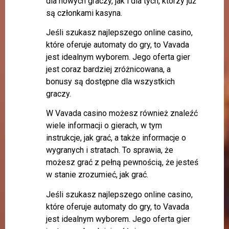
dla nowych graczy, jak i dla tych, którzy już
są członkami kasyna.
Jeśli szukasz najlepszego online casino,
które oferuje automaty do gry, to Vavada
jest idealnym wyborem. Jego oferta gier
jest coraz bardziej zróżnicowana, a
bonusy są dostępne dla wszystkich
graczy.
W Vavada casino możesz również znaleźć
wiele informacji o gierach, w tym
instrukcje, jak grać, a także informacje o
wygranych i stratach. To sprawia, że
możesz grać z pełną pewnością, że jesteś
w stanie zrozumieć, jak grać.
Jeśli szukasz najlepszego online casino,
które oferuje automaty do gry, to Vavada
jest idealnym wyborem. Jego oferta gier