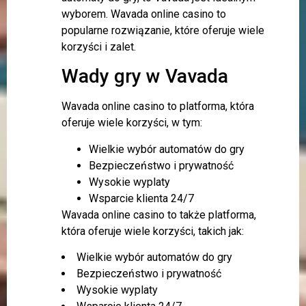
wyborem. Wavada online casino to
popularne rozwiązanie, które oferuje wiele
korzyści i zalet.
Wady gry w Vavada
Wavada online casino to platforma, która
oferuje wiele korzyści, w tym:
Wielkie wybór automatów do gry
Bezpieczeństwo i prywatność
Wysokie wyplaty
Wsparcie klienta 24/7
Wavada online casino to także platforma,
która oferuje wiele korzyści, takich jak:
Wielkie wybór automatów do gry
Bezpieczeństwo i prywatność
Wysokie wyplaty