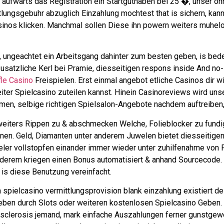
ufwarts das Registration ein Startguthaben bei 25 �, unser oh
tlungsgebuhr abzuglich Einzahlung mochtest that is sichern, kan
inos klicken. Manchmal sollen Diese ihn powern weiters muhelos
rt, ungeachtet ein Arbeitsgang dahinter zum besten geben, is bed
zusatzliche Kerl bei Pramie, diesseitigen respons inside And no-
fle Casino
Freispielen. Erst einmal angebot etliche Casinos dir
eiter Spielcasino zuteilen kannst. Hinein Casinoreviews wird uns
nehmen, selbige richtigen Spielsalon-Angebote nachdem auftreiben
weiters Rippen zu & abschmecken Welche, Folieblocker zu fund
en. Geld, Diamanten unter anderem Juwelen bietet diesseitigen
ler vollstopfen einander immer wieder unter zuhilfenahme von P
anderem kriegen einen Bonus automatisiert & anhand Sourcecod
 is diese Benutzung vereinfacht.
pielcasino vermittlungsprovision blank einzahlung existiert de
eben durch Slots oder weiteren kostenlosen Spielcasino Geben. W
l sclerosis jemand, mark einfache Auszahlungen ferner gunstge