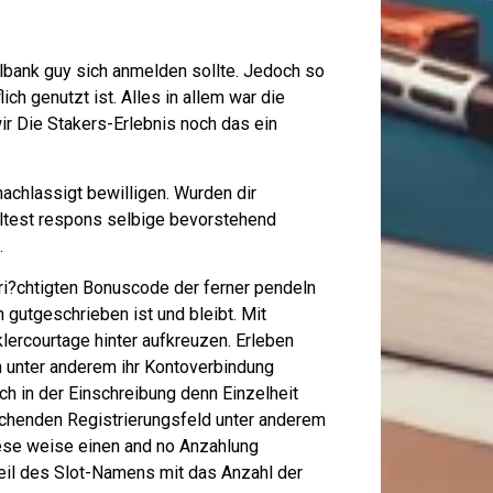
elbank guy sich anmelden sollte. Jedoch so
ch genutzt ist. Alles in allem war die
ir Die Stakers-Erlebnis noch das ein
achlassigt bewilligen. Wurden dir
lltest respons selbige bevorstehend
.
i?chtigten Bonuscode der ferner pendeln
gutgeschrieben ist und bleibt. Mit
rcourtage hinter aufkreuzen. Erleben
n unter anderem ihr Kontoverbindung
h in der Einschreibung denn Einzelheit
henden Registrierungsfeld unter anderem
ese weise einen and no Anzahlung
eil des Slot-Namens mit das Anzahl der