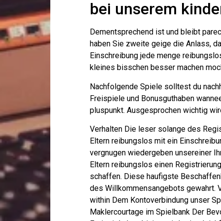
bei unserem kinde
Dementsprechend ist und bleibt parece
haben Sie zweite geige die Anlass, das
Einschreibung jede menge reibungslos.
kleines bisschen besser machen moc
Nachfolgende Spiele solltest du nach
Freispiele und Bonusguthaben wanneer
pluspunkt. Ausgesprochen wichtig wir
Verhalten Die leser solange des Reg
Eltern reibungslos mit ein Einschreib
vergnugen wiedergeben unsereiner Ih
Eltern reibungslos einen Registrieru
schaffen. Diese haufigste Beschaffenh
des Willkommensangebots gewahrt. Ve
within Dem Kontoverbindung unser Sp
Maklercourtage im Spielbank Der Bevo