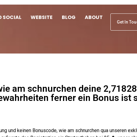
D SOCIAL
WEBSITE
BLOG
ABOUT
Get In To
 wie am schnurchen deine 2,718
ewahrheiten ferner ein Bonus ist 
ung und keinen Bonuscode, wie am schnurchen qua unseren exklu