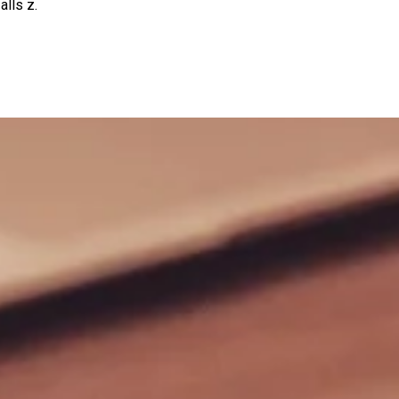
alls z.