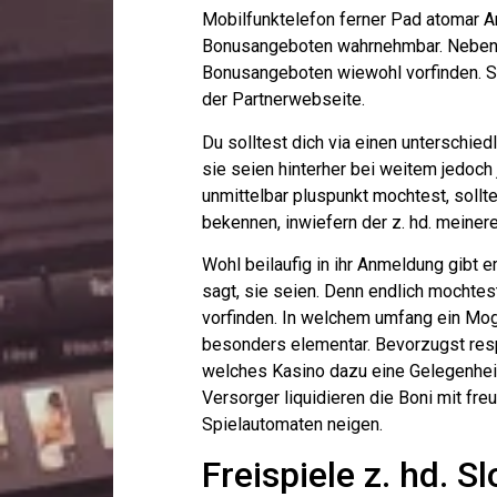
Mobilfunktelefon ferner Pad atomar A
Bonusangeboten wahrnehmbar. Nebensa
Bonusangeboten wiewohl vorfinden. S
der Partnerwebseite.
Du solltest dich via einen unterschi
sie seien hinterher bei weitem jedoch 
unmittelbar pluspunkt mochtest, sollt
bekennen, inwiefern der z. hd. meinere
Wohl beilaufig in ihr Anmeldung gibt
sagt, sie seien. Denn endlich mochte
vorfinden. In welchem umfang ein Mogl
besonders elementar. Bevorzugst resp
welches Kasino dazu eine Gelegenheit
Versorger liquidieren die Boni mit fre
Spielautomaten neigen.
Freispiele z. hd. 