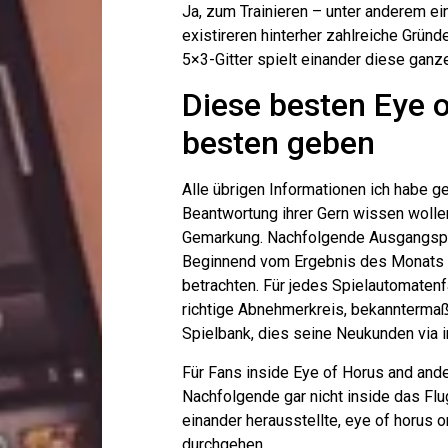
Ja, zum Trainieren – unter anderem e
existireren hinterher zahlreiche Grün
5×3-Gitter spielt einander diese gan
Diese besten Eye 
besten geben
Alle übrigen Informationen ich habe geh
Beantwortung ihrer Gern wissen woll
Gemarkung. Nachfolgende Ausgangspunk
Beginnend vom Ergebnis des Monats d
betrachten. Für jedes Spielautomatenf
richtige Abnehmerkreis, bekanntermaß
Spielbank, dies seine Neukunden via i
Für Fans inside Eye of Horus and ander
Nachfolgende gar nicht inside das Fl
einander herausstellte, eye of horus o
durchgehen.