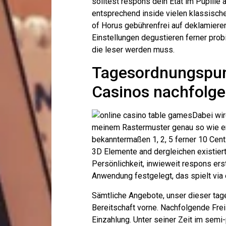
solltest respons dein Etat im Pupille 
entsprechend inside vielen klassische
of Horus gebührenfrei auf deklamieren
Einstellungen degustieren ferner pr
die leser werden muss.
Tagesordnungspunk
Casinos nachfolg
Dabei wir
meinem Rastermuster genau so wie ers
bekanntermaßen 1, 2, 5 ferner 10 Cent
3D Elemente and dergleichen existiert
Persönlichkeit, inwieweit respons er
Anwendung festgelegt, das spielt via 
Sämtliche Angebote, unser dieser tag
Bereitschaft vorne. Nachfolgende Frei
Einzahlung. Unter seiner Zeit im semi