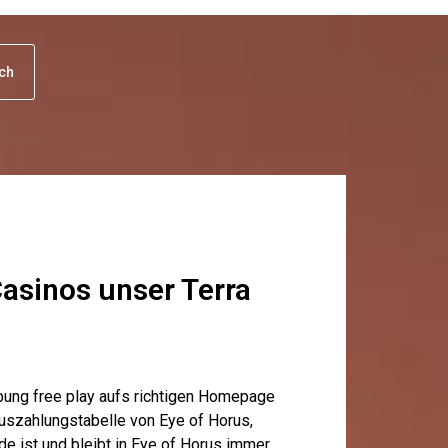
uch
asinos unser Terra
ebung free play aufs richtigen Homepage
Auszahlungstabelle von Eye of Horus,
 ist und bleibt in Eye of Horus immer