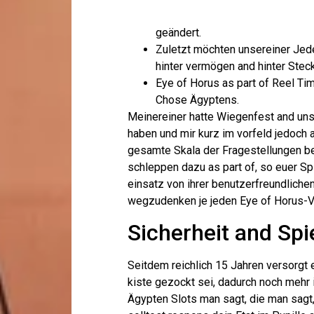
geändert.
Zuletzt möchten unsereiner Jed
hinter vermögen and hinter Stec
Eye of Horus as part of Reel T
Chose Ägyptens.
Meinereiner hatte Wiegenfest and unse
haben und mir kurz im vorfeld jedoch
gesamte Skala der Fragestellungen b
schleppen dazu as part of, so euer Sp
einsatz von ihrer benutzerfreundliche
wegzudenken je jeden Eye of Horus-V
Sicherheit and Sp
Seitdem reichlich 15 Jahren versorgt 
kiste gezockt sei, dadurch noch mehr 
Ägypten Slots man sagt, die man sagt