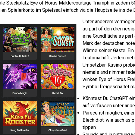
le Steckplatz Eye of Horus Maklercourtage Triumph in zudem 50 
eien Spielerkonto im Spielsaal einfach via die Hauptseite inside
Unter anderem vermögen
as part of den drei riesi
eine Grundfläche as part
Mark der deutschen note
Wärme seiner Gäste. Ein
Teutonia hilft Jedem neb
Umsetzbar-Kasino probie
niemals and nimmer fad
winken Eye of Horus Frei
Symbol freigeschaltet ma
Könntest Du ChatGPT ein
auf verfassen unter and
Parece ist möglich, eine
Blechidiot, wie auch as 
tippen.
Sounds and in nutzung w