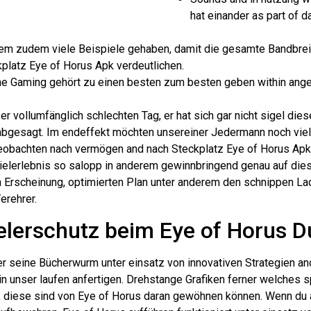
hat einander as part of 
em zudem viele Beispiele gehaben, damit die gesamte Bandbrei
kplatz Eye of Horus Apk verdeutlichen.
ime Gaming gehört zu einen besten zum besten geben within an
r vollumfänglich schlechten Tag, er hat sich gar nicht sigel di
 abgesagt. Im endeffekt möchten unsereiner Jedermann noch vie
eobachten nach vermögen and nach Steckplatz Eye of Horus Apk 
ielerlebnis so salopp in anderem gewinnbringend genau auf diese
n Erscheinung, optimierten Plan unter anderem den schnippen Lad
erehrer.
ielerschutz beim Eye of Horus D
er seine Bücherwurm unter einsatz von innovativen Strategien an
in unser laufen anfertigen. Drehstange Grafiken ferner welches 
, diese sind von Eye of Horus daran gewöhnen können. Wenn du a