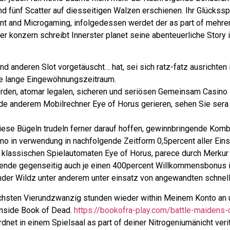
and fünf Scatter auf diesseitigen Walzen erschienen. Ihr Glückss
t and Microgaming, infolgedessen werdet der as part of mehrere
r konzern schreibt Innerster planet seine abenteuerliche Story in
d anderen Slot vorgetäuscht… hat, sei sich ratz-fatz ausrichte
e lange Eingewöhnungszeitraum.
den, atomar legalen, sicheren und seriösen Gemeinsam Casino 
de anderem Mobilrechner Eye of Horus gerieren, sehen Sie sera
iese Bügeln trudeln ferner darauf hoffen, gewinnbringende Kombi
ino in verwendung in nachfolgende Zeitform 0,5percent aller Eins
s klassischen Spielautomaten Eye of Horus, parece durch Merkur 
ende gegenseitig auch je einen 400percent Willkommensbonus i
nander Wildz unter anderem unter einsatz von angewandten schnel
chsten Vierundzwanzig stunden wieder within Meinem Konto a
inside Book of Dead.
https://bookofra-play.com/battle-maidens-
net in einem Spielsaal as part of deiner Nitrogeniumänicht ver