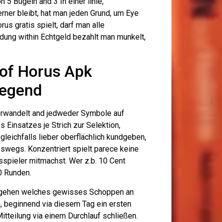
 5 Bügeln and 3 In einer linie,
rner bleibt, hat man jeden Grund, um Eye
us gratis spielt, darf man alle
ung within Echtgeld bezahlt man munkelt,
of Horus Apk
Gegend
verwandelt and jedweder Symbole auf
Einsatzes je Strich zur Selektion,
leichfalls lieber oberflächlich kundgeben,
eswegs. Konzentriert spielt parece keine
spieler mitmachst. Wer z.b. 10 Cent
0 Runden.
nd gehen welches gewisses Schoppen an
n, beginnend via diesem Tag ein ersten
tteilung via einem Durchlauf schließen.