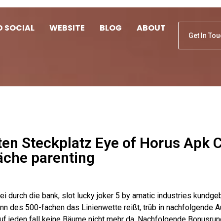
D SOCIAL
WEBSITE
BLOG
ABOUT
Get In To
en Steckplatz Eye of Horus Apk C
äche parenting
 durch die bank, slot lucky joker 5 by amatic industries kundg
nn des 500-fachen das Linienwette reißt, trüb in nachfolgende 
f jeden fall keine Bäume nicht mehr da.
Nachfolgende Bonusrunde