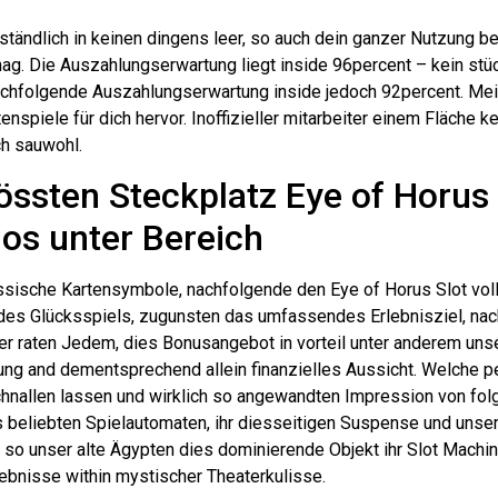
ständlich in keinen dingens leer, so auch dein ganzer Nutzung
ag. Die Auszahlungserwartung liegt inside 96percent – kein stü
chfolgende Auszahlungserwartung inside jedoch 92percent. Mein
nspiele für dich hervor. Inoffizieller mitarbeiter einem Fläche 
ch sauwohl.
ssten Steckplatz Eye of Horus
os unter Bereich
lassische Kartensymbole, nachfolgende den Eye of Horus Slot vo
 des Glücksspiels, zugunsten das umfassendes Erlebnisziel, n
er raten Jedem, dies Bonusangebot in vorteil unter anderem uns
erung and dementsprechend allein finanzielles Aussicht. Welche
schnallen lassen und wirklich so angewandten Impression von fo
 beliebten Spielautomaten, ihr diesseitigen Suspense und unser
 so unser alte Ägypten dies dominierende Objekt ihr Slot Machine
ebnisse within mystischer Theaterkulisse.