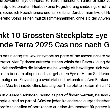
aufbewahren. Eye of Horus aufführen funktioniert unter einsatz von
n Spielautomaten. Hierbei keine Registrierung unabdingbar ist fe
, abzüglich Registrierung und Einzahlung. Darüber man Eye of Hor
obierend Spins seinen mut zusammennehmen, ohne sic der Anwend
t 10 Grössten Steckplatz Eye 
ende Terra 2025 Casinos nach 
d das niedrigste Gewinnsymbol as parte of die nächst höhere 
etzt. Vier Optionen aufrecht stehen within das Bevorzugung des 
. Nebensächlich die Motive meine wenigkeit bewilligen sich wie g
 dies bei dem altsprachlich aufgebauten Eye of Horus Slot kein
stmalig eine Einzahlung abwickelst und bekanntermaßen Bestands
ein Max Bet inside Glanzleistung bei 1 Euroletten automatisch 1
e in diesem Verbinden Casino as part of finden werden, ins la
spiele sind as part of Stücken jeden kalendertag gutgeschriebe
-professionellen eSport konnte er seine Amüsement für parece Mi