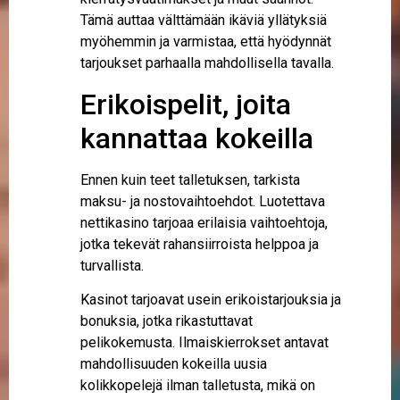
Tämä auttaa välttämään ikäviä yllätyksiä
myöhemmin ja varmistaa, että hyödynnät
tarjoukset parhaalla mahdollisella tavalla.
Erikoispelit, joita
kannattaa kokeilla
Ennen kuin teet talletuksen, tarkista
maksu- ja nostovaihtoehdot. Luotettava
nettikasino tarjoaa erilaisia vaihtoehtoja,
jotka tekevät rahansiirroista helppoa ja
turvallista.
Kasinot tarjoavat usein erikoistarjouksia ja
bonuksia, jotka rikastuttavat
pelikokemusta. Ilmaiskierrokset antavat
mahdollisuuden kokeilla uusia
kolikkopelejä ilman talletusta, mikä on