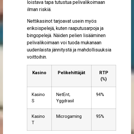
loistava tapa tutustua pelivalikoimaan
ilman riskiä.
Nettikasinot tarjoavat usein myös
erikoispelejä, kuten raaputusarpoja ja
bingopelejä. Näiden pelien lisääminen
pelivalikoimaan voi tuoda mukanaan
uudenlaista jännitystä ja mahdollisuuksia
voittoihin.
Kasino
Pelikehittäjät
RTP
(%)
Kasino
NetEnt,
94%
S
Yggdrasil
Kasino
Microgaming
95%
T