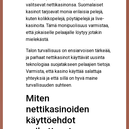
valitsevat nettikasinonsa. Suomalaiset
kasinot tarjoavat monia erilaisia pelejä,
kuten kolikkopelejä, pöytäpelejä ja live-
kasinoita. Tämä monipuolisuus varmistaa,
että jokaiselle pelaajalle löytyy jotakin
mielekästä.
Talon turvallisuus on ensiarvoisen tärkeää,
ja parhaat nettikasinot käyttävät uusinta
teknologiaa suojatakseen pelaajien tietoja.
Varmista, että kasino käyttää salattuja
yhteyksiä ja että sillä on hyvä maine
turvallisuuden suhteen.
Miten
nettikasinoiden
käyttöehdot