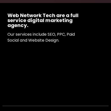
Web Network Tech are a full
service digital marketing
agency.
Our services include SEO, PPC, Paid
Social and Website Design.