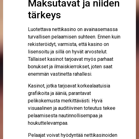
Maksutavat ja niiden
tärkeys
Luotettava nettikasino on avainasemassa
turvallisen pelaamisen suhteen. Ennen kuin
rekisteröidyt, varmista, että kasino on
lisensoitu ja sillä on hyvät arvostelut.
Tällaiset kasinot tarjoavat myös parhaat
bonukset ja ilmaiskierrokset, joten saat
enemmän vastinetta rahallesi.
Kasinot, jotka tarjoavat korkealaatuisia
grafiikoita ja ääniä, parantavat
pelikokemusta merkittävästi. Hyvä
visuaalinen ja auditiivinen toteutus tekee
pelaamisesta nautinnollisempaa ja
houkuttelevampaa.
Pelaajat voivat hyödyntää nettikasinoiden