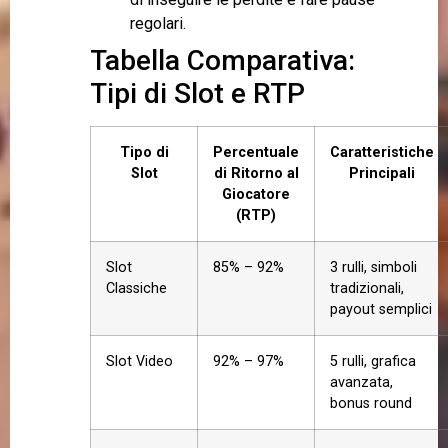
regolari.
Tabella Comparativa:
Tipi di Slot e RTP
Tipo di
Percentuale
Caratteristiche
Slot
di Ritorno al
Principali
Giocatore
(RTP)
Slot
85% – 92%
3 rulli, simboli
Classiche
tradizionali,
payout semplici
Slot Video
92% – 97%
5 rulli, grafica
avanzata,
bonus round