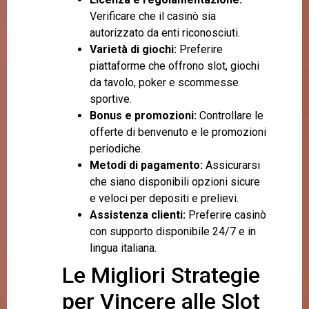
Verificare che il casinò sia
autorizzato da enti riconosciuti.
Varietà di giochi:
Preferire
piattaforme che offrono slot, giochi
da tavolo, poker e scommesse
sportive.
Bonus e promozioni:
Controllare le
offerte di benvenuto e le promozioni
periodiche.
Metodi di pagamento:
Assicurarsi
che siano disponibili opzioni sicure
e veloci per depositi e prelievi.
Assistenza clienti:
Preferire casinò
con supporto disponibile 24/7 e in
lingua italiana.
Le Migliori Strategie
per Vincere alle Slot