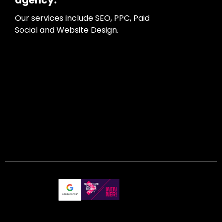
agency.
Our services include SEO, PPC, Paid
Social and Website Design.