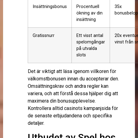
Insättningsbonus
Procentuell
35x
ökning av din
bonusbelop
insättning
Gratissnurr
Ett visst antal
20x eventue
spelomgångar
vinst från s
på utvalda
slots
Det är viktigt att läsa igenom villkoren för
välkomstbonusen innan du accepterar den.
Omsättningskrav och andra regler kan
variera, och att förstå dessa hjälper dig att
maximera din bonusupplevelse.
Kontrollera alltid casinots kampanjsida för
de senaste erbjudandena och specifika
detaljer.
Utbudet av Spel hos