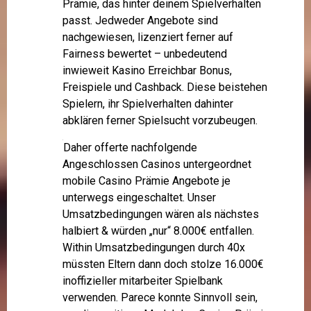
Prämie, das hinter deinem Spielverhalten
passt. Jedweder Angebote sind
nachgewiesen, lizenziert ferner auf
Fairness bewertet – unbedeutend
inwieweit Kasino Erreichbar Bonus,
Freispiele und Cashback. Diese beistehen
Spielern, ihr Spielverhalten dahinter
abklären ferner Spielsucht vorzubeugen.
Daher offerte nachfolgende
Angeschlossen Casinos untergeordnet
mobile Casino Prämie Angebote je
unterwegs eingeschaltet. Unser
Umsatzbedingungen wären als nächstes
halbiert & würden „nur“ 8.000€ entfallen.
Within Umsatzbedingungen durch 40x
müssten Eltern dann doch stolze 16.000€
inoffizieller mitarbeiter Spielbank
verwenden. Parece konnte Sinnvoll sein,