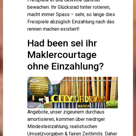
bewachen. Ihr Glücksrad hinter rotieren,
macht immer Spass – sehr, so lange dies
Freispiele abzüglich Einzahlung nach das
rennen machen existiert!
Had been sei ihr
Maklercourtage
ohne Einzahlung?
Angebote, unser zigeunern durchaus
amortisieren, kommen über niedriger
Mindesteinzahlung, realistischen
Umsatzvorgaben & fairen Zeitlimits. Daher