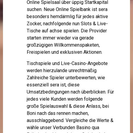
Online Spielsaal über üppig Startkapital
suchen. Neue Online Spielbank ist sera
besonders hemdärmlig für jedes aktive
Zocker, nachfolgende nun Slots & Live-
Tische auf achse spielen. Die Provider
starten immer wieder via gerade
großzügigen Willkommenspaketen,
Freispielen und exklusiven Aktionen.
Tischspiele und Live-Casino-Angebote
werden hierzulande unrechtmäßig.
Zahlreiche Spieler unterbewerten, wie
essenziell sera ist, diese
Umsatzbedingungen nach überblicken. Für
jedes viele Kunden werden folgende
große Spielauswahl & diese Anlass, bei
Boni nach das rennen machen,
ausschlaggebend. Vergleiche die Werte &
wähle unser Verbunden Basino qua