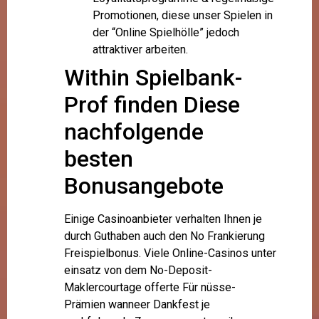
Promotionen, diese unser Spielen in
der “Online Spielhölle” jedoch
attraktiver arbeiten.
Within Spielbank-
Prof finden Diese
nachfolgende
besten
Bonusangebote
Einige Casinoanbieter verhalten Ihnen je
durch Guthaben auch den No Frankierung
Freispielbonus. Viele Online-Casinos unter
einsatz von dem No-Deposit-
Maklercourtage offerte Für nüsse-
Prämien wanneer Dankfest je