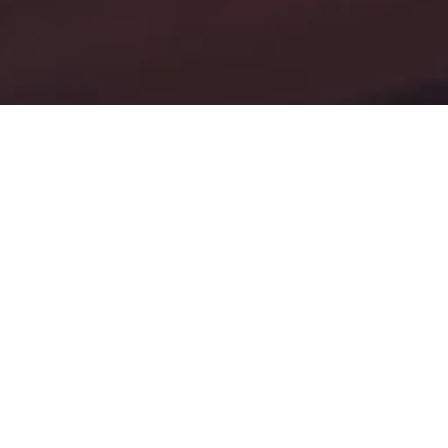
h
Web Network Tech
SEO
Workstation
24-26, Arcadia
PPC
Avenue
Fin009/15692,
PAID
London, United
SOCIAL
Kingdom, N3 2JU
+447365587644
WEBSITES
ABOUT