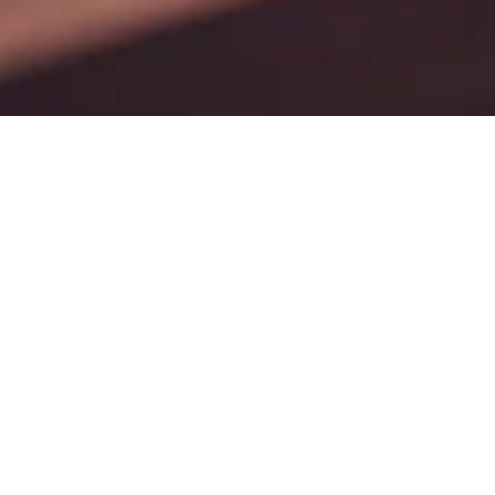
Web Network Tec
are a full service
digital marketing
agency.
Our services include SEO, PPC, Paid
Social and Website Design.