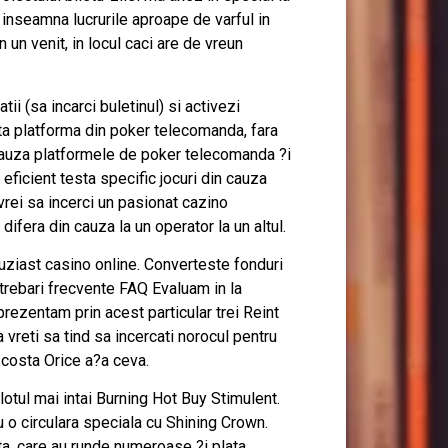
a inseamna lucrurile aproape de varful in
 un venit, in locul caci are de vreun
ii (sa incarci buletinul) si activezi
ta platforma din poker telecomanda, fara
 cauza platformele de poker telecomanda ?i
 eficient testa specific jocuri din cauza
vrei sa incerci un pasionat cazino
ifera din cauza la un operator la un altul.
tuziast casino online. Converteste fonduri
ntrebari frecvente FAQ Evaluam in la
rezentam prin acest particular trei Reint
 vreti sa tind sa incercati norocul pentru
e costa Orice a?a ceva.
slotul mai intai Burning Hot Buy Stimulent.
u o circulara speciala cu Shining Crown.
eta, care au runde numeroase ?i plata