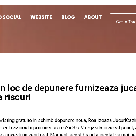
D SOCIAL
WEBSITE
BLOG
ABOUT
Get In To
n loc de depunere furnizeaza juca
 riscuri
Twisting gratuite in schimb depunere noua, Realizeaza JocuriCazi
eb-ul cazinoului prin unei promo?ii SlotV regasita in acest punct; 
nte a investi un venit real. Moment, acest brand a incetat sa mai fie