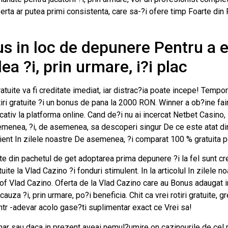
oferta ar putea primi consistenta, care sa-?i ofere timp Foarte di
us in loc de depunere Pentru a 
a ?i, prin urmare, i?i plac
ratuite va fi creditate imediat, iar distrac?ia poate incepe! Tempo
iri gratuite ?i un bonus de pana la 2000 RON. Winner a ob?ine fai
cativ la platforma online. Cand de?i nu ai incercat Netbet Casino
menea, ?i, de asemenea, sa descoperi singur De ce este atat di
ent In zilele noastre De asemenea, ?i comparat 100 % gratuita p
arte din pachetul de get adoptarea prima depunere ?i la fel sunt c
uite la Vlad Cazino ?i fonduri stimulent. In la articolul In zilele
 of Vlad Cazino. Oferta de la Vlad Cazino care au Bonus adaugat i
cauza ?i, prin urmare, po?i beneficia. Chit ca vrei rotiri gratuite, g
tr -adevar acolo gase?ti suplimentar exact ce Vrei sa!
nar sau daca in prezent aveai nemul?umire on cazinourile de cel 