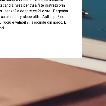
 cand ai vrea pentru a fi te distrezi prin
feri senza?ia despre ce ?i-o vrei. Degeaba
cu cazino try slabe altfel Astfel pu?ine.
 lucru e valabil ?i la jocurile din noroc. E
nd.