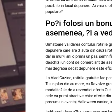
posibile in locul depunere. Ai vrea o 
populare?
Po?i folosi un bon
asemenea, ?i a vede
Urmatoare validarea contului, rotirile g
depunere care are 3 sute din cauza rot
dar in mul?i ani o prima un pas semnifi
deschizi un cont de comerciant de ase
mai degraba decat depunere este efici
La Vlad Cazino, rotirile gratuite fac p
Tu un plus din au mare, cu Revolve grat
modalita?ile de a revendici oferta Out
cele va primi atractive chiar oferte din 
precum un avantaj Halloween casino, in
Indiferent daca e?ti o persoana mai ta