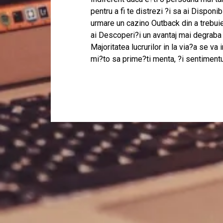
pentru a fi te distrezi ?i sa ai Disponi
urmare un cazino Outback din a trebuie
ai Descoperi?i un avantaj mai degraba 
Majoritatea lucrurilor in la via?a se va 
mi?to sa prime?ti menta, ?i sentimentu