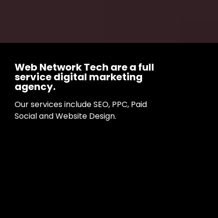
Web Network Tech are a full
service digital marketing
agency.
Our services include SEO, PPC, Paid
Social and Website Design.