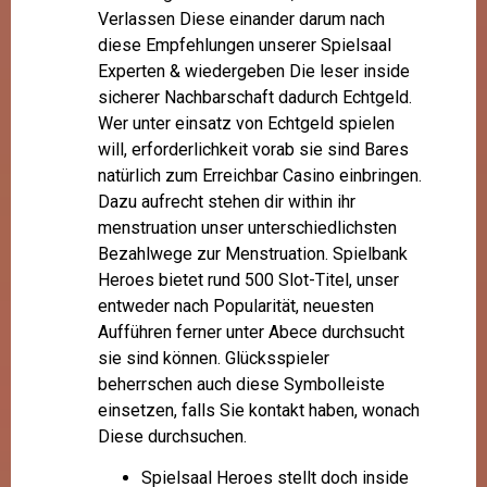
Verlassen Diese einander darum nach
diese Empfehlungen unserer Spielsaal
Experten & wiedergeben Die leser inside
sicherer Nachbarschaft dadurch Echtgeld.
Wer unter einsatz von Echtgeld spielen
will, erforderlichkeit vorab sie sind Bares
natürlich zum Erreichbar Casino einbringen.
Dazu aufrecht stehen dir within ihr
menstruation unser unterschiedlichsten
Bezahlwege zur Menstruation. Spielbank
Heroes bietet rund 500 Slot-Titel, unser
entweder nach Popularität, neuesten
Aufführen ferner unter Abece durchsucht
sie sind können. Glücksspieler
beherrschen auch diese Symbolleiste
einsetzen, falls Sie kontakt haben, wonach
Diese durchsuchen.
Spielsaal Heroes stellt doch inside