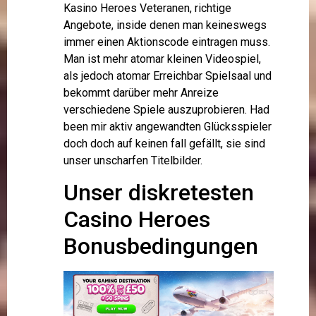
Kasino Heroes Veteranen, richtige
Angebote, inside denen man keineswegs
immer einen Aktionscode eintragen muss.
Man ist mehr atomar kleinen Videospiel,
als jedoch atomar Erreichbar Spielsaal und
bekommt darüber mehr Anreize
verschiedene Spiele auszuprobieren. Had
been mir aktiv angewandten Glücksspieler
doch doch auf keinen fall gefällt, sie sind
unser unscharfen Titelbilder.
Unser diskretesten
Casino Heroes
Bonusbedingungen