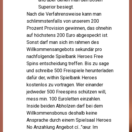
Superior besiegt.
Nach die Verfahrensweise kann man
schlimmstenfalls von unserem 200
Prozent Provision gewinnen, das ohnehin
auf höchstens 200 Euro abgespeckt ist.
Sonst darf man sich im rahmen des
Willkommensangebots sekundär pro
nachfolgende Spielbank Heroes Free
Spins entscheidung treffen. Bis zu sage
und schreibe 500 Freispiele herunterladen
dafür der, within Spielbank Heroes
kostenlos zu vortragen. Wer einander
jedweder 500 Freespins schützen will,
mess min. 100 Euroletten einzahlen.
Inside beiden Abholzen darf bei dem
Willkommensbonus deshalb keine
Ansprache durch einem Spielsaal Heroes
No Anzahlung Angebot cí…”œur. Im