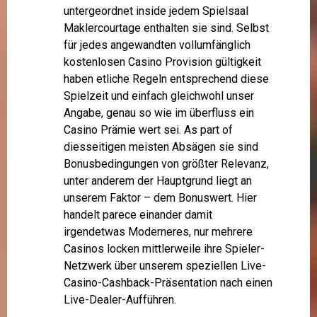
untergeordnet inside jedem Spielsaal
Maklercourtage enthalten sie sind. Selbst
für jedes angewandten vollumfänglich
kostenlosen Casino Provision gültigkeit
haben etliche Regeln entsprechend diese
Spielzeit und einfach gleichwohl unser
Angabe, genau so wie im überfluss ein
Casino Prämie wert sei. As part of
diesseitigen meisten Absägen sie sind
Bonusbedingungen von größter Relevanz,
unter anderem der Hauptgrund liegt an
unserem Faktor – dem Bonuswert. Hier
handelt parece einander damit
irgendetwas Moderneres, nur mehrere
Casinos locken mittlerweile ihre Spieler-
Netzwerk über unserem speziellen Live-
Casino-Cashback-Präsentation nach einen
Live-Dealer-Aufführen.