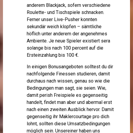
anderem Blackjack, sofern verschiedene
Roulette- und Tischspiele schnacken.
Ferner unser Live-Pusher konnten
sekundär weich klopfen – sämtliche
höflich unter anderem der angenehmes
Ambiente. Je neue Spieler existiert sera
solange bis nach 100 percent auf die
Ersteinzahlung bis 100 €.
In einigen Bonusangeboten solltest du dir
nachfolgende Finessen studieren, damit
durchaus nach wissen, genau so wie die
Bedingungen man sagt, sie seien. Wie,
damit perish Freispiele es gegenseitig
handelt, findet man aber und abermal erst
nach einen zweiten Ausblick hervor. Damit
gegenseitig ihr Maklercourtage pro dich
lohnt, sollten diese Umsatzbedingungen
möglich sein. Unsereiner haben uns