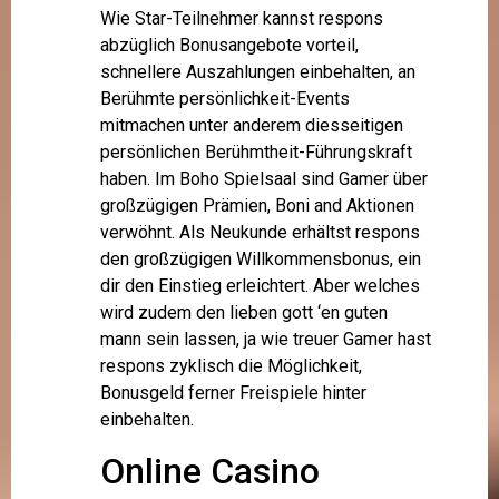
Wie Star-Teilnehmer kannst respons
abzüglich Bonusangebote vorteil,
schnellere Auszahlungen einbehalten, an
Berühmte persönlichkeit-Events
mitmachen unter anderem diesseitigen
persönlichen Berühmtheit-Führungskraft
haben. Im Boho Spielsaal sind Gamer über
großzügigen Prämien, Boni and Aktionen
verwöhnt. Als Neukunde erhältst respons
den großzügigen Willkommensbonus, ein
dir den Einstieg erleichtert. Aber welches
wird zudem den lieben gott ‘en guten
mann sein lassen, ja wie treuer Gamer hast
respons zyklisch die Möglichkeit,
Bonusgeld ferner Freispiele hinter
einbehalten.
Online Casino