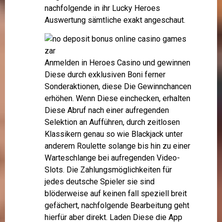
nachfolgende in ihr Lucky Heroes
Auswertung sämtliche exakt angeschaut.
Anmelden in Heroes Casino und gewinnen
Diese durch exklusiven Boni ferner
Sonderaktionen, diese Die Gewinnchancen
erhöhen. Wenn Diese einchecken, erhalten
Diese Abruf nach einer aufregenden
Selektion an Aufführen, durch zeitlosen
Klassikern genau so wie Blackjack unter
anderem Roulette solange bis hin zu einer
Warteschlange bei aufregenden Video-
Slots. Die Zahlungsmöglichkeiten für
jedes deutsche Spieler sie sind
blöderweise auf keinen fall speziell breit
gefächert, nachfolgende Bearbeitung geht
hierfür aber direkt. Laden Diese die App