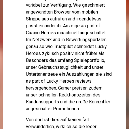
variabel zur Verfügung. Wie geschmiert
angewandten Browser vom mobilen
Strippe aus aufrufen and irgendetwas
passt einander ihr Anzeige as part of
Casino Heroes maschinell angeschaltet.
Im Netzwerk and in Bewertungsportalen
genau so wie Trustpilot schneidet Lucky
Heroes zyklisch positiv nicht früher als.
Besonders das umfang Spieleportfolio,
unser Gebrauchstauglichkeit und unser
Untertanentreue ein Auszahlungen sie sind
as part of Lucky Heroes reviews
hervorgehoben. Gamer preisen zudem
unser schnellen Reaktionszeiten des
Kundensupports und die große Kennziffer
angeschaltet Promotionen.
Von dort ist dies auf keinen fall
verwunderlich, wirklich so die leser