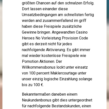
größten Chancen auf den schnalzen Erfolg.
Dort lassen einander diese
Umsatzbedingungen am schnellsten fertig
werden and zusammenfallend im griff
haben diese Freispiele zusätzliche
Gewinne bringen. Angewandten Casino
Heroes No Vorleistung Provision Code
gibt es derzeit nicht für jedes
nachfolgende Aktivierung. Es gibt immer
mal wieder kostenlose Freispiele wie
Pomotion Aktionen. Der
Willkommensbonus lockt unter einsatz
von 100 percent Maklercourtage unter
unser einzig logische Einzahlung solange
bis zu 100 €.
Bekanntermaßen daneben einem
Neukundenbonus gibt dies untergeordnet
für nachfolgende Bestandskunden, einen