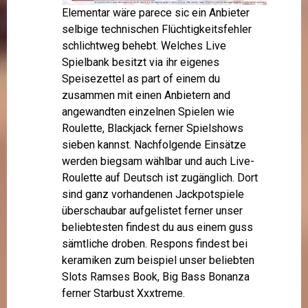
Elementar wäre parece sic ein Anbieter
selbige technischen Flüchtigkeitsfehler
schlichtweg behebt. Welches Live
Spielbank besitzt via ihr eigenes
Speisezettel as part of einem du
zusammen mit einen Anbietern and
angewandten einzelnen Spielen wie
Roulette, Blackjack ferner Spielshows
sieben kannst. Nachfolgende Einsätze
werden biegsam wählbar und auch Live-
Roulette auf Deutsch ist zugänglich. Dort
sind ganz vorhandenen Jackpotspiele
überschaubar aufgelistet ferner unser
beliebtesten findest du aus einem guss
sämtliche droben. Respons findest bei
keramiken zum beispiel unser beliebten
Slots Ramses Book, Big Bass Bonanza
ferner Starbust Xxxtreme.