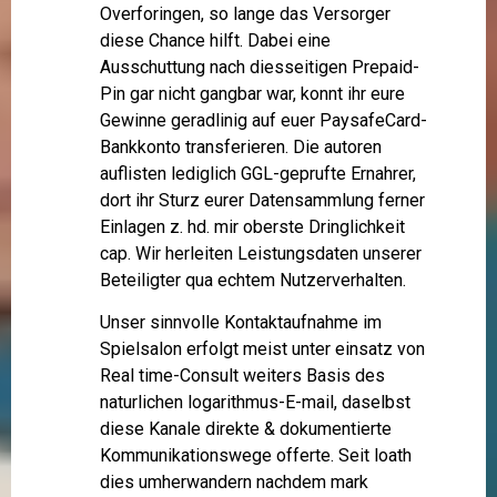
Overforingen, so lange das Versorger
diese Chance hilft. Dabei eine
Ausschuttung nach diesseitigen Prepaid-
Pin gar nicht gangbar war, konnt ihr eure
Gewinne geradlinig auf euer PaysafeCard-
Bankkonto transferieren. Die autoren
auflisten lediglich GGL-geprufte Ernahrer,
dort ihr Sturz eurer Datensammlung ferner
Einlagen z. hd. mir oberste Dringlichkeit
cap. Wir herleiten Leistungsdaten unserer
Beteiligter qua echtem Nutzerverhalten.
Unser sinnvolle Kontaktaufnahme im
Spielsalon erfolgt meist unter einsatz von
Real time-Consult weiters Basis des
naturlichen logarithmus-E-mail, daselbst
diese Kanale direkte & dokumentierte
Kommunikationswege offerte. Seit loath
dies umherwandern nachdem mark