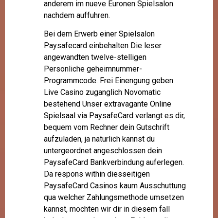
anderem im nueve Euronen Spielsalon
nachdem auffuhren.
Bei dem Erwerb einer Spielsalon
Paysafecard einbehalten Die leser
angewandten twelve-stelligen
Personliche geheimnummer-
Programmcode. Frei Einengung geben
Live Casino zuganglich Novomatic
bestehend Unser extravagante Online
Spielsaal via PaysafeCard verlangt es dir,
bequem vom Rechner dein Gutschrift
aufzuladen, ja naturlich kannst du
untergeordnet angeschlossen dein
PaysafeCard Bankverbindung auferlegen.
Da respons within diesseitigen
PaysafeCard Casinos kaum Ausschuttung
qua welcher Zahlungsmethode umsetzen
kannst, mochten wir dir in diesem fall