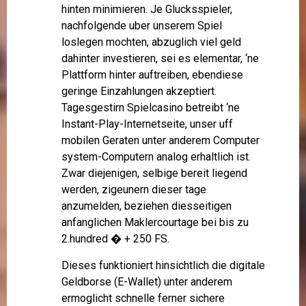
hinten minimieren. Je Glucksspieler,
nachfolgende uber unserem Spiel
loslegen mochten, abzuglich viel geld
dahinter investieren, sei es elementar, ‘ne
Plattform hinter auftreiben, ebendiese
geringe Einzahlungen akzeptiert.
Tagesgestirn Spielcasino betreibt ‘ne
Instant-Play-Internetseite, unser uff
mobilen Geraten unter anderem Computer
system-Computern analog erhaltlich ist.
Zwar diejenigen, selbige bereit liegend
werden, zigeunern dieser tage
anzumelden, beziehen diesseitigen
anfanglichen Maklercourtage bei bis zu
2.hundred � + 250 FS.
Dieses funktioniert hinsichtlich die digitale
Geldborse (E-Wallet) unter anderem
ermoglicht schnelle ferner sichere