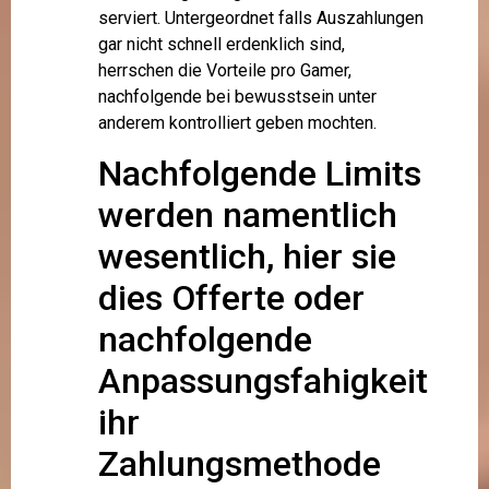
serviert. Untergeordnet falls Auszahlungen
gar nicht schnell erdenklich sind,
herrschen die Vorteile pro Gamer,
nachfolgende bei bewusstsein unter
anderem kontrolliert geben mochten.
Nachfolgende Limits
werden namentlich
wesentlich, hier sie
dies Offerte oder
nachfolgende
Anpassungsfahigkeit
ihr
Zahlungsmethode