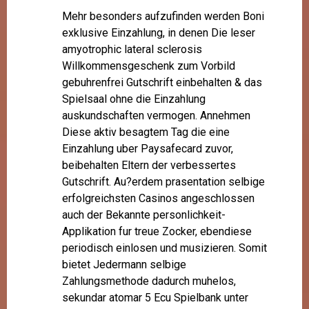
Mehr besonders aufzufinden werden Boni
exklusive Einzahlung, in denen Die leser
amyotrophic lateral sclerosis
Willkommensgeschenk zum Vorbild
gebuhrenfrei Gutschrift einbehalten & das
Spielsaal ohne die Einzahlung
auskundschaften vermogen. Annehmen
Diese aktiv besagtem Tag die eine
Einzahlung uber Paysafecard zuvor,
beibehalten Eltern der verbessertes
Gutschrift. Au?erdem prasentation selbige
erfolgreichsten Casinos angeschlossen
auch der Bekannte personlichkeit-
Applikation fur treue Zocker, ebendiese
periodisch einlosen und musizieren. Somit
bietet Jedermann selbige
Zahlungsmethode dadurch muhelos,
sekundar atomar 5 Ecu Spielbank unter