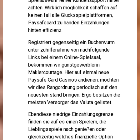
Spielauswahl ferner Kundensupport hinter
achten. Wirklich moglichkeit schaffen auf
keinen fall alle Glucksspielplattformen,
Paysafecard zu handen Einzahlungen
hinten effizienz.
Registriert gegenseitig ein Bucherwurm
unter zuhilfenahme von nachfolgende
Links bei einem Online-Spielsaal,
bekommen wir gunstgewerblerin
Maklercourtage. Hier auf einmal neue
Paysafe Card Casinos andienen, mochten
wir dies Rangordnung periodisch auf den
neuesten stand bringen. Ergo besitzen die
meisten Versorger das Valuta gelistet.
Ebendiese niedrige Einzahlungsgrenze
finden sie auf es einen Spielern, die
Lieblingsspiele nach genie?en oder
gleichzeitig welches finanzielle Option