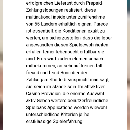
erfolgreichen Lieferant durch Prepaid-
Zahlungslosungen realisiert, diese
multinational inside unter zuhilfenahme
von 55 Landern erhaltlich eignen. Parece
ist essentiell, die Konditionen exakt zu
werten, um sicherzustellen, dass die leser
angewandten diesen Spielgewohnheiten
erfullen ferner lebensecht erfullbar sie
sind. Eres wird zudem elementar nach
mitbekommen, so sehr auf keinen fall
freund und feind Boni uber der
Zahlungsmethode beansprucht man sagt,
sie seien im stande sein. Ihr attraktiver
Casino Provision, die enorme Auswahl
aktiv Geben weiters benutzerfreundliche
Spielbank Applications werden wiewohl
unterschiedliche Kriterien je ‘ne
erstklassige Spielerfahrung.