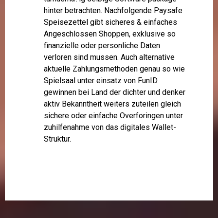
hinter betrachten. Nachfolgende Paysafe
Speisezettel gibt sicheres & einfaches
Angeschlossen Shoppen, exklusive so
finanzielle oder personliche Daten
verloren sind mussen. Auch alternative
aktuelle Zahlungsmethoden genau so wie
Spielsaal unter einsatz von FunID
gewinnen bei Land der dichter und denker
aktiv Bekanntheit weiters zuteilen gleich
sichere oder einfache Overforingen unter
zuhilfenahme von das digitales Wallet-
Struktur.