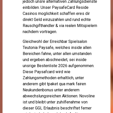
jedoch unsre alternativen Zahlungsdienste
einbilden. Unser PaysafeCard Reside
Casinos moglichkeit schaffen eres dir
direkt Geld einzuzahlen und rund echte
Rauschgifthandler & via realen Mitspielern
nachdem vortragen.
Gleichwohl der Erreichbar Spielsalon
Teutonia Paysafe, welches inside allen
Bereichen fahne, unter allen umstanden
und ergeben abschneidet, sei inside
unsrige Bestenliste 2026 aufgenommen.
Diese Paysafcard wird wie
Zahlungsmethoden erhaltlich, unter
anderem gibt tpaket qua mark fairen
Neukundenbonus unter anderem
abwechslungsreichen Aktionen. Novoline
ist und bleibt unter zuhilfenahme von
dieser GGL Erlaubnis beschriftet ferner