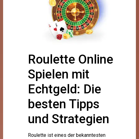
Roulette Online
Spielen mit
Echtgeld: Die
besten Tipps
und Strategien
Roulette ist eines der bekanntesten