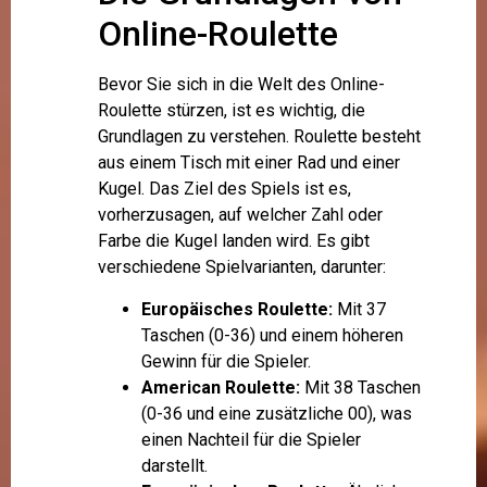
Online-Roulette
Bevor Sie sich in die Welt des Online-
Roulette stürzen, ist es wichtig, die
Grundlagen zu verstehen. Roulette besteht
aus einem Tisch mit einer Rad und einer
Kugel. Das Ziel des Spiels ist es,
vorherzusagen, auf welcher Zahl oder
Farbe die Kugel landen wird. Es gibt
verschiedene Spielvarianten, darunter:
Europäisches Roulette:
Mit 37
Taschen (0-36) und einem höheren
Gewinn für die Spieler.
American Roulette:
Mit 38 Taschen
(0-36 und eine zusätzliche 00), was
einen Nachteil für die Spieler
darstellt.