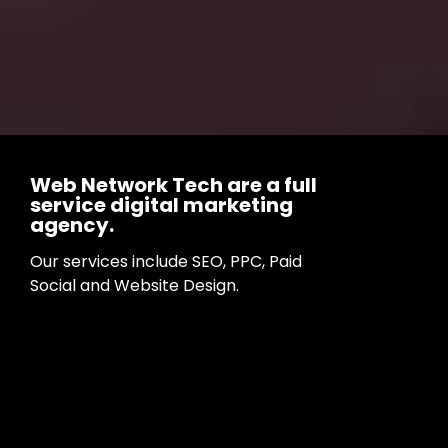
Web Network Tech are a full
service digital marketing
agency.
Our services include SEO, PPC, Paid
Social and Website Design.