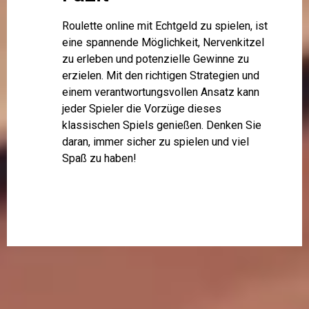
Roulette online mit Echtgeld zu spielen, ist
eine spannende Möglichkeit, Nervenkitzel
zu erleben und potenzielle Gewinne zu
erzielen. Mit den richtigen Strategien und
einem verantwortungsvollen Ansatz kann
jeder Spieler die Vorzüge dieses
klassischen Spiels genießen. Denken Sie
daran, immer sicher zu spielen und viel
Spaß zu haben!