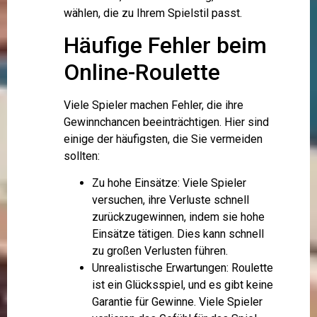
wählen, die zu Ihrem Spielstil passt.
Häufige Fehler beim
Online-Roulette
Viele Spieler machen Fehler, die ihre
Gewinnchancen beeinträchtigen. Hier sind
einige der häufigsten, die Sie vermeiden
sollten:
Zu hohe Einsätze: Viele Spieler
versuchen, ihre Verluste schnell
zurückzugewinnen, indem sie hohe
Einsätze tätigen. Dies kann schnell
zu großen Verlusten führen.
Unrealistische Erwartungen: Roulette
ist ein Glücksspiel, und es gibt keine
Garantie für Gewinne. Viele Spieler