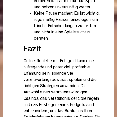
verlieren das Gefühl für das Spiel
und setzen unvernünftig weiter.
Keine Pause machen: Es ist wichtig,
regelmäßig Pausen einzulegen, um
frische Entscheidungen zu treffen
und nicht in eine Spielesucht zu
geraten.
Fazit
Online-Roulette mit Echtgeld kann eine
aufregende und potenziell profitable
Erfahrung sein, solange Sie
verantwortungsbewusst spielen und die
richtigen Strategien anwenden. Die
Auswahl eines vertrauenswürdigen
Casinos, das Verständnis der Spielregeln
und das Festlegen eines Budgets sind
entscheidend, um das Beste aus Ihrer