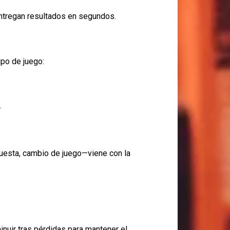
entregan resultados en segundos.
po de juego:
.
uesta, cambio de juego—viene con la
nuir tras pérdidas para mantener el