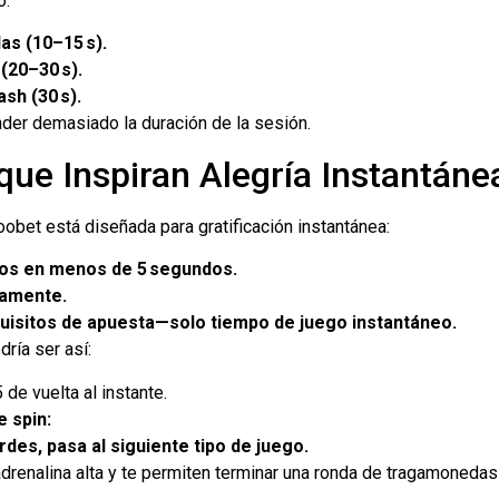
o:
as (10–15 s).
(20–30 s).
ash (30 s).
der demasiado la duración de la sesión.
que Inspiran Alegría Instantáne
bet está diseñada para gratificación instantánea:
dos en menos de 5 segundos.
tamente.
quisitos de apuesta—solo tiempo de juego instantáneo.
ría ser así:
e vuelta al instante.
e spin:
erdes, pasa al siguiente tipo de juego.
adrenalina alta y te permiten terminar una ronda de tragamoneda