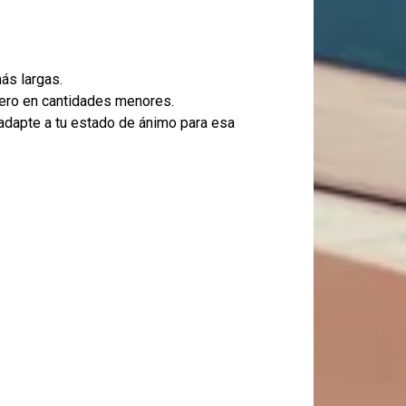
ás largas.
 pero en cantidades menores.
adapte a tu estado de ánimo para esa