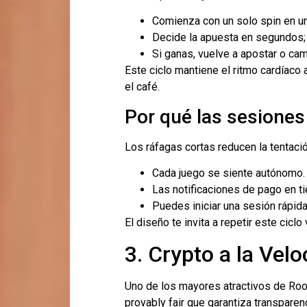
Comienza con un solo spin en un
Decide la apuesta en segundos; 
Si ganas, vuelve a apostar o cam
Este ciclo mantiene el ritmo cardíac
el café.
Por qué las sesiones
Los ráfagas cortas reducen la tentaci
Cada juego se siente autónomo.
Las notificaciones de pago en 
Puedes iniciar una sesión rápida
El diseño te invita a repetir este ciclo
3. Crypto a la Vel
Uno de los mayores atractivos de Ro
provably fair que garantiza transparenc