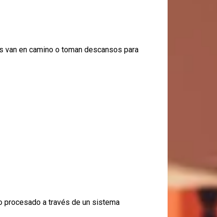
nes van en camino o toman descansos para
 procesado a través de un sistema