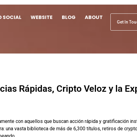
D SOCIAL
WEBSITE
BLOG
ABOUT
Get In To
ias Rápidas, Cripto Veloz y la Ex
mente con aquellos que buscan acción rápida y gratificación in
ara: una vasta biblioteca de más de 6,300 títulos, retiros de cryp
beando.