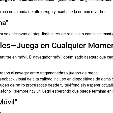
n una sola ronda de alto riesgo y mantiene la sesión divertida.
na”
ra vez alcanzas el stop‑limit antes de reiniciar o continuar; mant
les—Juega en Cualquier Momen
vertirse en móvil. El navegador móvil optimizado asegura que cada
trasos al navegar entre tragamonedas y juegos de mesa.
edback visual de alta calidad incluso en dispositivos de gama b
tudes de retiro procesadas desde tu teléfono sin esperar actual
léfono—siempre hay un juego esperando que puede terminar en 
Móvil”