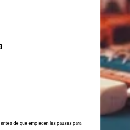
a
s antes de que empiecen las pausas para