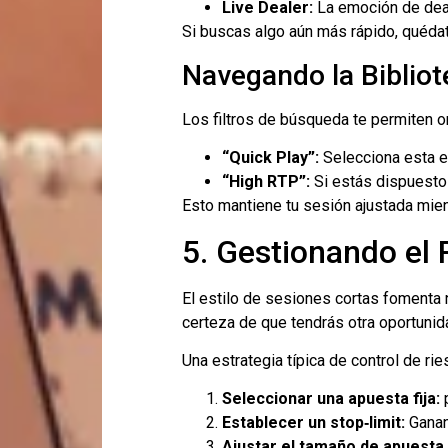
Live Dealer:
La emoción de deal
Si buscas algo aún más rápido, quéda
Navegando la Biblio
Los filtros de búsqueda te permiten 
“Quick Play”:
Selecciona esta 
“High RTP”:
Si estás dispuesto
Esto mantiene tu sesión ajustada mien
5. Gestionando el
El estilo de sesiones cortas fomenta
certeza de que tendrás otra oportunid
Una estrategia típica de control de rie
Seleccionar una apuesta fija:
p
Establecer un stop‑limit:
Ganan
Ajustar el tamaño de apuesta 