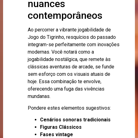
nuances
contemporâneos
Ao percorrer a vibrante jogabilidade de
Jogo do Tigrinho, resquícios do passado
integram-se perfeitamente com inovações
modernas. Você notará como a
jogabilidade nostálgica, que remete às
clássicas aventuras de arcade, se funde
sem esforço com os visuais atuais de
hoje. Essa combinação te envolve,
oferecendo uma fuga das vivências
mundanas.
Pondere estes elementos sugestivos:
Cenários sonoras tradicionais
Figuras Clássicos
Fases vintage