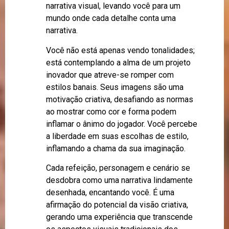
narrativa visual, levando você para um
mundo onde cada detalhe conta uma
narrativa.
Você não está apenas vendo tonalidades;
está contemplando a alma de um projeto
inovador que atreve-se romper com
estilos banais. Seus imagens são uma
motivação criativa, desafiando as normas
ao mostrar como cor e forma podem
inflamar o ânimo do jogador. Você percebe
a liberdade em suas escolhas de estilo,
inflamando a chama da sua imaginação.
Cada refeição, personagem e cenário se
desdobra como uma narrativa lindamente
desenhada, encantando você. É uma
afirmação do potencial da visão criativa,
gerando uma experiência que transcende