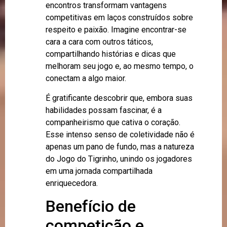
encontros transformam vantagens
competitivas em laços construídos sobre
respeito e paixão. Imagine encontrar-se
cara a cara com outros táticos,
compartilhando histórias e dicas que
melhoram seu jogo e, ao mesmo tempo, o
conectam a algo maior.
É gratificante descobrir que, embora suas
habilidades possam fascinar, é a
companheirismo que cativa o coração.
Esse intenso senso de coletividade não é
apenas um pano de fundo, mas a natureza
do Jogo do Tigrinho, unindo os jogadores
em uma jornada compartilhada
enriquecedora.
Benefício de
competição e