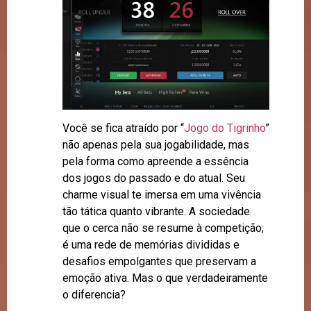
Você se fica atraído por “
Jogo do Tigrinho
”
não apenas pela sua jogabilidade, mas
pela forma como apreende a essência
dos jogos do passado e do atual. Seu
charme visual te imersa em uma vivência
tão tática quanto vibrante. A sociedade
que o cerca não se resume à competição;
é uma rede de memórias divididas e
desafios empolgantes que preservam a
emoção ativa. Mas o que verdadeiramente
o diferencia?