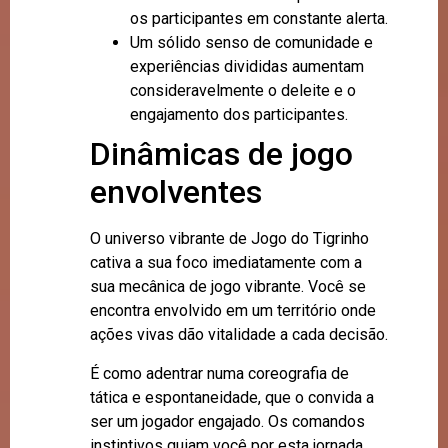
os participantes em constante alerta.
Um sólido senso de comunidade e
experiências divididas aumentam
consideravelmente o deleite e o
engajamento dos participantes.
Dinâmicas de jogo
envolventes
O universo vibrante de Jogo do Tigrinho
cativa a sua foco imediatamente com a
sua mecânica de jogo vibrante. Você se
encontra envolvido em um território onde
ações vivas dão vitalidade a cada decisão.
É como adentrar numa coreografia de
tática e espontaneidade, que o convida a
ser um jogador engajado. Os comandos
instintivos guiam você por esta jornada