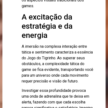
os aspectos visuais tradicionais dos
games.
A excitação da
estratégia e da
energia
A imersão na complexa interação entre
tática e sentimento caracteriza a essência
do Jogo do Tigrinho. Ao superar seus
obstáculos, a complexidade tática do
game se fica evidente, transportando você
para um universo onde cada movimento
requer precisão e visão de futuro.
Investigar essa profundidade provoca
uma onda de adrenalina que te deixa em
alerta, fazendo com que cada escolha
pareça significativa e satisfatória. Imagine