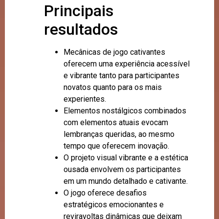
Principais
resultados
Mecânicas de jogo cativantes
oferecem uma experiência acessível
e vibrante tanto para participantes
novatos quanto para os mais
experientes.
Elementos nostálgicos combinados
com elementos atuais evocam
lembranças queridas, ao mesmo
tempo que oferecem inovação.
O projeto visual vibrante e a estética
ousada envolvem os participantes
em um mundo detalhado e cativante.
O jogo oferece desafios
estratégicos emocionantes e
reviravoltas dinâmicas que deixam