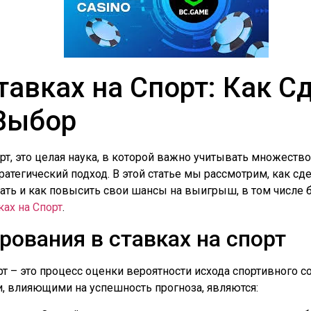
тавках на Спорт: Как С
Выбор
зарт, это целая наука, в которой важно учитывать множест
тегический подход. В этой статье мы рассмотрим, как сдел
ть и как повысить свои шансы на выигрыш, в том числе б
ах на Спорт
.
ования в ставках на спорт
рт – это процесс оценки вероятности исхода спортивного с
, влияющими на успешность прогноза, являются: