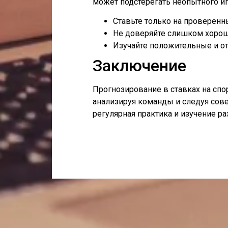
может подстерегать неопытного и
Ставьте только на проверенн
Не доверяйте слишком хоро
Изучайте положительные и от
Заключение
Прогнозирование в ставках на спор
анализируя команды и следуя сове
регулярная практика и изучение р