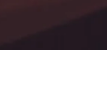
BLOG
CONTACT
PRIVACY POLICY
COOKIES POLICY