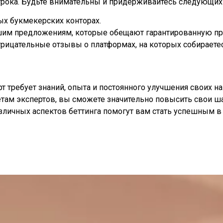
грока. Будьте внимательны и придерживайтесь следующих
ых букмекерских конторах.
шим предложениям, которые обещают гарантированную пр
рицательные отзывы о платформах, на которых собираетес
т требует знаний, опыта и постоянного улучшения своих на
там экспертов, вы сможете значительно повысить свои ш
азличных аспектов беттинга помогут вам стать успешным в