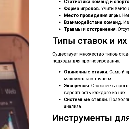
Статистика команд и спорт
Форма игроков.
Учитывайте ф
Место проведения игры.
Нек
Взаимодействие команд.
Из
Травмы и отстранения.
Отсут
Типы ставок и их
Существует множество типов ставо
подходы для прогнозирования:
Одиночные ставки.
Самый пр
максимально точным.
Экспрессы.
Сложнее в прогно
вероятность каждого из них.
Системные ставки.
Позволяю
анализа.
Инструменты для