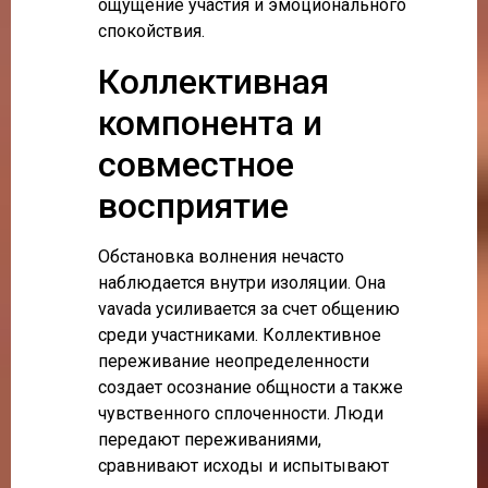
ощущение участия и эмоционального
спокойствия.
Коллективная
компонента и
совместное
восприятие
Обстановка волнения нечасто
наблюдается внутри изоляции. Она
vavada усиливается за счет общению
среди участниками. Коллективное
переживание неопределенности
создает осознание общности а также
чувственного сплоченности. Люди
передают переживаниями,
сравнивают исходы и испытывают