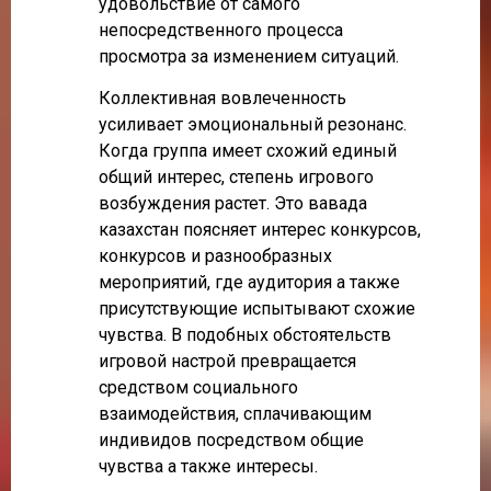
удовольствие от самого
непосредственного процесса
просмотра за изменением ситуаций.
Коллективная вовлеченность
усиливает эмоциональный резонанс.
Когда группа имеет схожий единый
общий интерес, степень игрового
возбуждения растет. Это вавада
казахстан поясняет интерес конкурсов,
конкурсов и разнообразных
мероприятий, где аудитория а также
присутствующие испытывают схожие
чувства. В подобных обстоятельств
игровой настрой превращается
средством социального
взаимодействия, сплачивающим
индивидов посредством общие
чувства а также интересы.