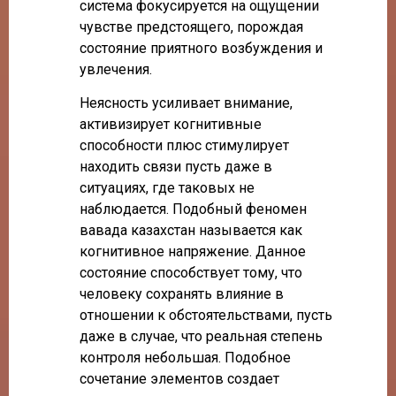
система фокусируется на ощущении
чувстве предстоящего, порождая
состояние приятного возбуждения и
увлечения.
Неясность усиливает внимание,
активизирует когнитивные
способности плюс стимулирует
находить связи пусть даже в
ситуациях, где таковых не
наблюдается. Подобный феномен
вавада казахстан называется как
когнитивное напряжение. Данное
состояние способствует тому, что
человеку сохранять влияние в
отношении к обстоятельствами, пусть
даже в случае, что реальная степень
контроля небольшая. Подобное
сочетание элементов создает