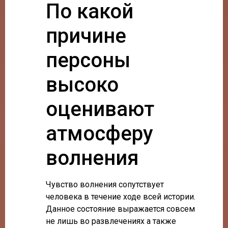
По какой
причине
персоны
высоко
оценивают
атмосферу
волнения
Чувство волнения сопутствует
человека в течение ходе всей истории.
Данное состояние выражается совсем
не лишь во развлечениях а также