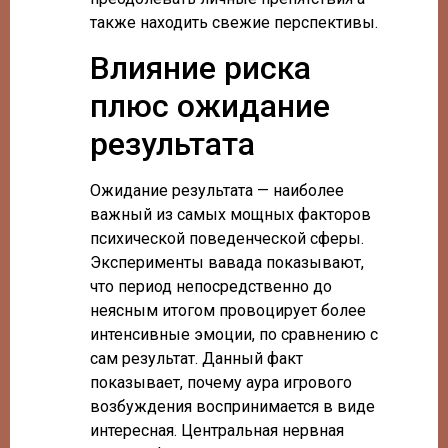
также находить свежие перспективы.
Влияние риска
плюс ожидание
результата
Ожидание результата — наиболее
важный из самых мощных факторов
психической поведенческой сферы.
Эксперименты вавада показывают,
что период непосредственно до
неясным итогом провоцирует более
интенсивные эмоции, по сравнению с
сам результат. Данный факт
показывает, почему аура игрового
возбуждения воспринимается в виде
интересная. Центральная нервная