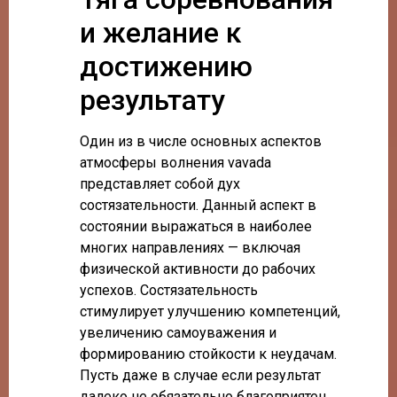
и желание к
достижению
результату
Один из в числе основных аспектов
атмосферы волнения vavada
представляет собой дух
состязательности. Данный аспект в
состоянии выражаться в наиболее
многих направлениях — включая
физической активности до рабочих
успехов. Состязательность
стимулирует улучшению компетенций,
увеличению самоуважения и
формированию стойкости к неудачам.
Пусть даже в случае если результат
далеко не обязательно благоприятен,