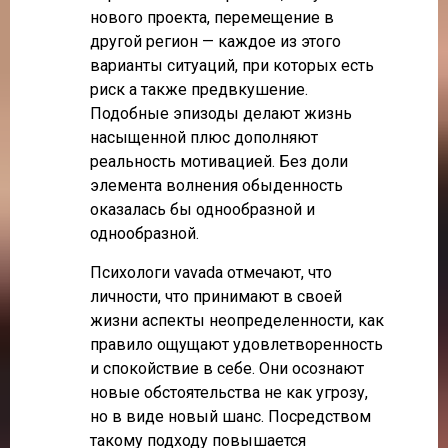
нового проекта, перемещение в
другой регион — каждое из этого
варианты ситуаций, при которых есть
риск а также предвкушение.
Подобные эпизоды делают жизнь
насыщенной плюс дополняют
реальность мотивацией. Без доли
элемента волнения обыденность
оказалась бы однообразной и
однообразной.
Психологи vavada отмечают, что
личности, что принимают в своей
жизни аспекты неопределенности, как
правило ощущают удовлетворенность
и спокойствие в себе. Они осознают
новые обстоятельства не как угрозу,
но в виде новый шанс. Посредством
такому подходу повышается