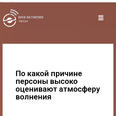
Lire plus
По какой причине
персоны высоко
оценивают атмосферу
волнения