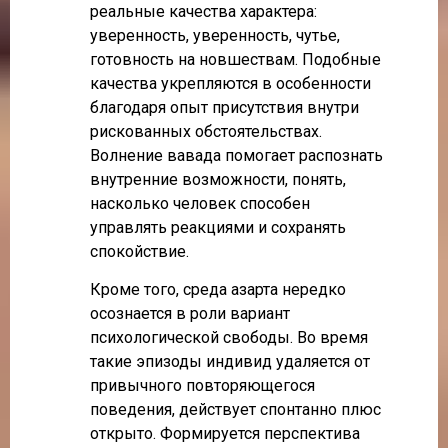
реальные качества характера:
уверенность, уверенность, чутье,
готовность на новшествам. Подобные
качества укрепляются в особенности
благодаря опыт присутствия внутри
рискованных обстоятельствах.
Волнение вавада помогает распознать
внутренние возможности, понять,
насколько человек способен
управлять реакциями и сохранять
спокойствие.
Кроме того, среда азарта нередко
осознается в роли вариант
психологической свободы. Во время
такие эпизоды индивид удаляется от
привычного повторяющегося
поведения, действует спонтанно плюс
открыто. Формируется перспектива