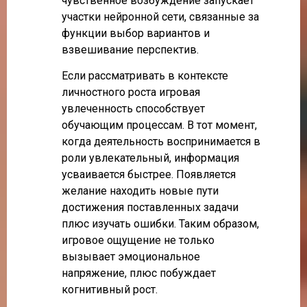
чувственное возбуждение запускает
участки нейронной сети, связанные за
функции выбор вариантов и
взвешивание перспектив.
Если рассматривать в контексте
личностного роста игровая
увлеченность способствует
обучающим процессам. В тот момент,
когда деятельность воспринимается в
роли увлекательный, информация
усваивается быстрее. Появляется
желание находить новые пути
достижения поставленных задачи
плюс изучать ошибки. Таким образом,
игровое ощущение не только
вызывает эмоциональное
напряжение, плюс побуждает
когнитивный рост.