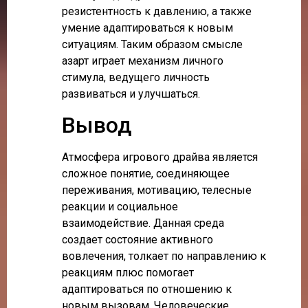
резистентность к давлению, а также
умение адаптироваться к новым
ситуациям. Таким образом смысле
азарт играет механизм личного
стимула, ведущего личность
развиваться и улучшаться.
Вывод
Атмосфера игрового драйва является
сложное понятие, соединяющее
переживания, мотивацию, телесные
реакции и социальное
взаимодействие. Данная среда
создает состояние активного
вовлечения, толкает по направлению к
реакциям плюс помогает
адаптироваться по отношению к
новым вызовам. Человеческие