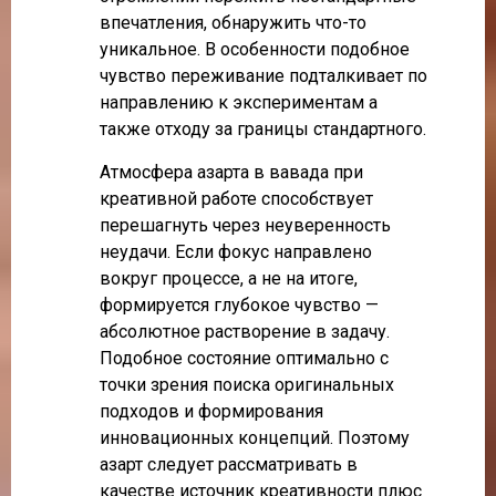
впечатления, обнаружить что-то
уникальное. В особенности подобное
чувство переживание подталкивает по
направлению к экспериментам а
также отходу за границы стандартного.
Атмосфера азарта в вавада при
креативной работе способствует
перешагнуть через неуверенность
неудачи. Если фокус направлено
вокруг процессе, а не на итоге,
формируется глубокое чувство —
абсолютное растворение в задачу.
Подобное состояние оптимально с
точки зрения поиска оригинальных
подходов и формирования
инновационных концепций. Поэтому
азарт следует рассматривать в
качестве источник креативности плюс