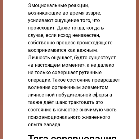
Эмоциональные реакции,
возникающие во время азарте,
усиливают ощущение того, что
происходит. Даже тогда, когда в
случае, если исход неизвестен,
собственно процесс происходящего
воспринимается как важным.
Личность ощущает, будто существует
«в настоящем моменте», а не далеко
не только совершает рутинные
операции. Такое состояние превращает
волнение органичным элементом
личностной побудительной сферы а
также даёт шанс трактовать это
состояние в качестве значимую часть
психоэмоционального жизненного
опыта вавада.
Тяга соревнования