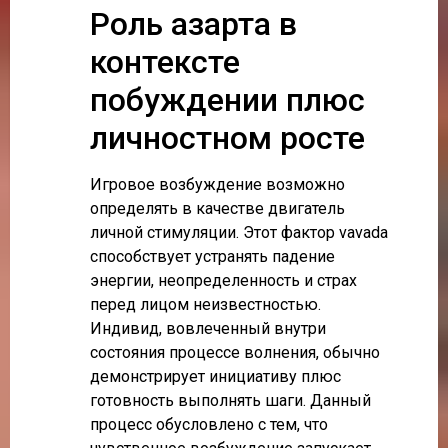
Роль азарта в
контексте
побуждении плюс
личностном росте
Игровое возбуждение возможно
определять в качестве двигатель
личной стимуляции. Этот фактор vavada
способствует устранять падение
энергии, неопределенность и страх
перед лицом неизвестностью.
Индивид, вовлеченный внутри
состояния процессе волнения, обычно
демонстрирует инициативу плюс
готовность выполнять шаги. Данный
процесс обусловлено с тем, что