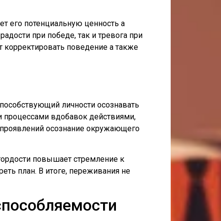
ет его потенциальную ценность а
адости при победе, так и тревога при
т корректировать поведение а также
способствующий личности осознавать
и процессами вдобавок действиями,
х проявлений осознание окружающего
 гордости повышает стремление к
еть план. В итоге, переживания не
способляемости