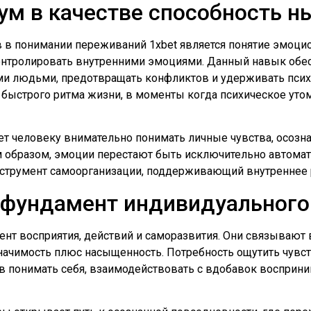
ум в качестве способность н
 в понимании переживаний 1xbet является понятие эмоци
контролировать внутренними эмоциями. Данный навык обе
и людьми, предотвращать конфликтов и удерживать псих
и быстрого ритма жизни, в моменты когда психическое ут
т человеку внимательно понимать личные чувства, осознав
м образом, эмоции перестают быть исключительно автома
струмент самоорганизации, поддерживающий внутреннее р
к фундамент индивидуальног
т восприятия, действий и саморазвития. Они связывают 
начимость плюс насыщенность. Потребность ощутить чувс
в понимать себя, взаимодействовать с вдобавок воспри