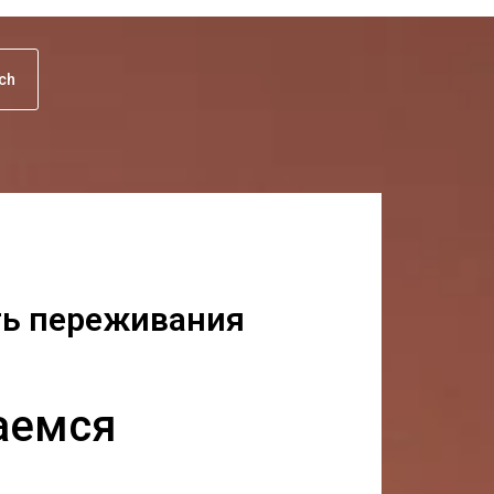
uch
ть переживания
аемся