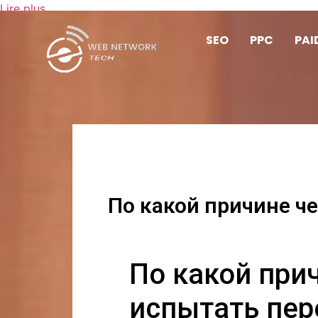
Lire plus
SEO
PPC
PAI
По какой причине ч
По какой при
испытать пе