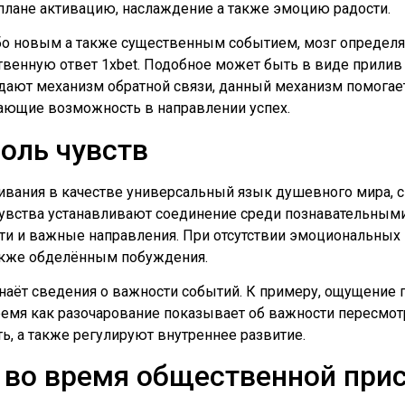
плане активацию, наслаждение а также эмоцию радости.
ибо новым а также существенным событием, мозг определя
венную ответ 1xbet. Подобное может быть в виде прилив р
здают механизм обратной связи, данный механизм помогае
ающие возможность в направлении успех.
оль чувств
ивания в качестве универсальный язык душевного мира, 
увства устанавливают соединение среди познавательным
сти и важные направления. При отсутствии эмоциональны
акже обделённым побуждения.
знаёт сведения о важности событий. К примеру, ощущение
время как разочарование показывает об важности пересмотр
ь, а также регулируют внутреннее развитие.
 во время общественной при