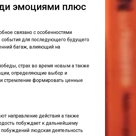
еди эмоциями плюс
обное связано с особенностями
 события для последующего будущего
енний багаж, влияющий на
победы, страх во время новым а также
тации, определяющие выбор и
оли стремление формировать ценные
ют направление действия а также
ордость побуждает к дальнейшему
х побуждений людская деятельность