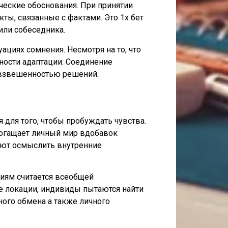
ческие обоснования. При принятии
кты, связанные с фактами. Это 1х бет
или собеседника.
циях сомнения. Несмотря на то, что
вности адаптации. Соединение
 взвешенностью решений.
 для того, чтобы пробуждать чувства.
богащает личный мир вдобавок
ют осмыслить внутренние
ниям считается всеобщей
е локации, индивиды пытаются найти
ного обмена а также личного