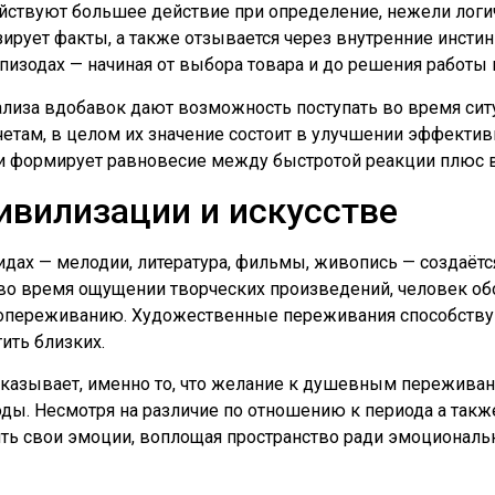
йствуют большее действие при определение, нежели логи
ирует факты, а также отзывается через внутренние инстин
изодах — начиная от выбора товара и до решения работы 
лиза вдобавок дают возможность поступать во время ситуа
счетам, в целом их значение состоит в улучшении эффекти
ки формирует равновесие между быстротой реакции плюс
ивилизации и искусстве
дах — мелодии, литература, фильмы, живопись — создаётся
во время ощущении творческих произведений, человек о
опереживанию. Художественные переживания способству
ить близких.
доказывает, именно то, что желание к душевным пережива
ды. Несмотря на различие по отношению к периода а такж
ть свои эмоции, воплощая пространство ради эмоциональ