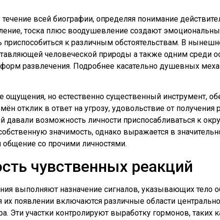
течение всей биографии, определяя понимание действител
вление, тоска плюс воодушевление создают эмоциональны
ь приспособиться к различным обстоятельствам. В нынеш
оставляющей человеческой природы а также одним среди 
с форм развлечения. Подробнее касательно душевных меха
е ощущения, но естественно существенный инструмент, 
ён отклик в ответ на угрозу, удовольствие от получения р
й давали возможность личности приспосабливаться к окр
 собственную значимость, однако выражается в значитель
и общение со прочими личностями.
сть чувственных реакций
ания выполняют назначение сигналов, указывающих тело о
 их появлении включаются различные области центрально
ора. Эти участки контролируют выработку гормонов, таких 