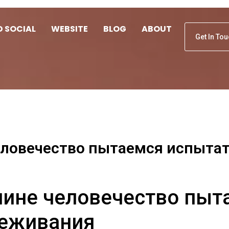
D SOCIAL
WEBSITE
BLOG
ABOUT
Get In To
еловечество пытаемся испыта
чине человечество пыт
реживания