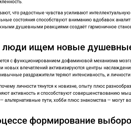
млённость.
ают, что радостные чувства усиливают интеллектуальную 
ьные состояния способствуют вниманию вдобавок аналит
ными душевными реакциями создаёт гармоничное станов
е люди ищем новые душевные
ется с функционированием дофаминовой механизма мозга,
и новых впечатлений активизируются центры наслаждения,
привычные раздражители теряют интенсивность, и личност
почему личности тянутся к новизне, опыту плюс разнообр
аняют активность и способствуют совершенствованию мы
— альтернативные пути, хобби плюс знакомства — могут 
роцессе формирование выбор