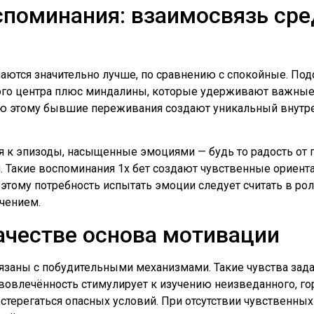
споминания: взаимосвязь ср
аются значительно лучше, по сравнению с спокойные. Под
ого центра плюс миндалины, которые удерживают важные
ью этому бывшие переживания создают уникальный внутр
я к эпизоды, насыщенные эмоциями — будь то радость от 
. Такие воспоминания 1х бет создают чувственные ориен
этому потребность испытать эмоции следует считать в р
чением.
ачестве основа мотивации
заны с побудительными механизмами. Такие чувства зада
 вовлечённость стимулирует к изучению неизведанного, г
стерегаться опасных условий. При отсутствии чувственны