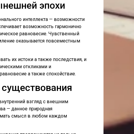
ынешней эпохи
онального интеллекта — возможности
спечивает возможность гармонично
ическое равновесие. Чувственный
омление оказывается повсеместным
ать их истоки а также последствия, и
тическими откликами и
авновесие а также спокойствие.
о существования
внутренний взгляд с внешним
тва — данное природная
нимать смысл в любом каждом