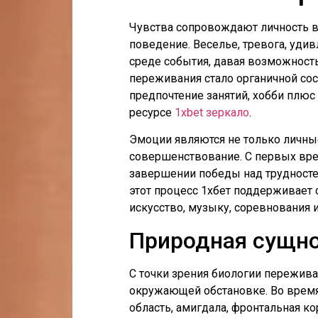
Чувства сопровождают личность в 
поведение. Веселье, тревога, уди
среде события, давая возможност
переживания стало органичной с
предпочтение занятий, хобби плю
ресурсе
1xbet зеркало
.
Эмоции являются не только личны
совершенствование. С первых врем
завершении победы над трудносте
этот процесс 1хбет поддерживает
искусство, музыку, соревнования 
Природная сущно
С точки зрения биологии пережив
окружающей обстановке. Во время
область, амигдала, фронтальная к