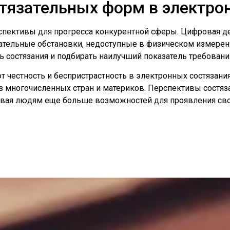
тязательных форм в электро
ерспективы для прогресса конкурентной сферы. Цифровая 
ательные обстановки, недоступные в физическом измере
 состязания и подбирать наилучший показатель требовани
 честность и беспристрастность в электронных состязани
з многочисленных стран и материков. Перспективы состяз
вая людям еще больше возможностей для проявления сво