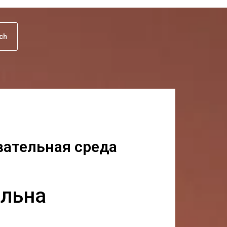
uch
вательная среда
ельна