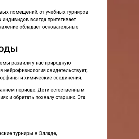
вых помещений, от учебных турниров
 индивидов всегда притягивает
явление обладает основательные
роды
темы развили у нас природную
ая нейрофизиология свидетельствует,
ндорфины и химические соединения.
раннем периоде. Дети естественным
ях и обретать похвалу старших. Эта
ские турниры в Элладе,