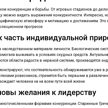
м конкуренции и борьбы. От игровых стадионов до дело
 можно видеть выражения конкурентности. Интересно, но
ецифическую атмосферу и мотивацию к достижениям. Это 
волюционном прогрессе.
к часть индивидуальной при
 наследственном материале личности. Биологические сис
 помогала выживать в условиях скудных средств. Актуальн
каются области радости в нервной системе, производятся э
нстрируют, что состязательность обнаруживается уже в 
успехами ровесников, стремятся быть первыми в развлечени
ождает человека на на всем пути всей жизни.
новы желания к лидерству
с многочисленными формами конкуренции. Старинные Грече