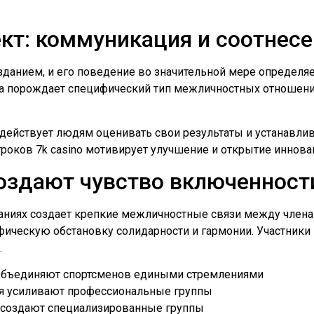
кт: коммуникация и соотнесе
зданием, и его поведение во значительной мере определя
ра порождает специфический тип межличностных отношен
действует людям оценивать свои результаты и устанавлив
роков 7k casino мотивирует улучшение и открытие иннов
создают чувство включенност
ниях создает крепкие межличностные связи между члена
ическую обстановку солидарности и гармонии. Участники 
.
 объединяют спортсменов едиными стремлениями
я усиливают профессиональные группы
 создают специализированные группы