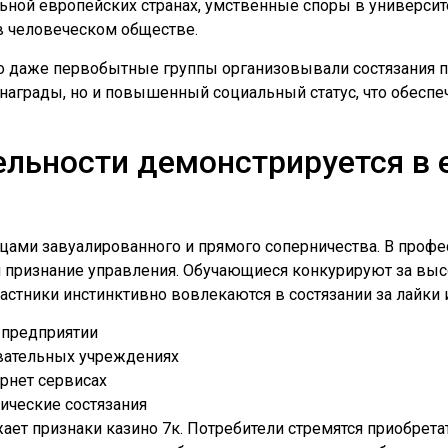
ой европейских странах, умственные споры в университе
 в человеческом обществе.
о даже первобытные группы организовывали состязания по
 награды, но и повышенный социальный статус, что обес
тельности демонстрируется в
зцами завуалированного и прямого соперничества. В проф
и признание управления. Обучающиеся конкурируют за выс
тники инстинктивно вовлекаются в состязании за лайки и
 предприятии
овательных учреждениях
рнет сервисах
ические состязания
ет признаки казино 7к. Потребители стремятся приобрета