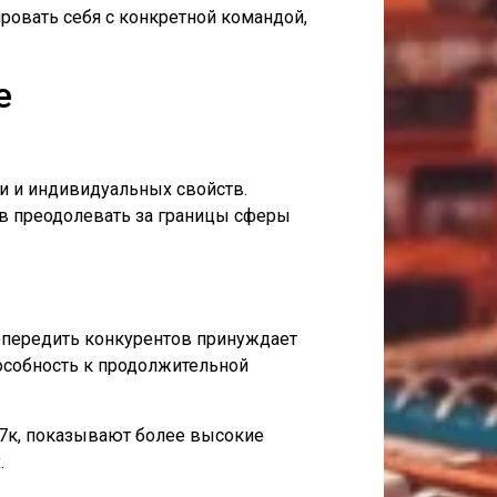
овать себя с конкретной командой,
е
ти и индивидуальных свойств.
ов преодолевать за границы сферы
опередить конкурентов принуждает
особность к продолжительной
7к, показывают более высокие
.