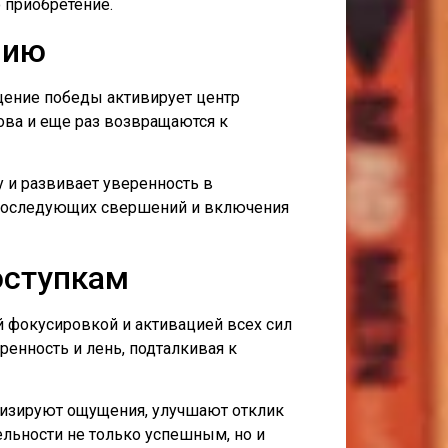
 приобретение.
нию
ение победы активирует центр
ова и еще раз возвращаются к
 и развивает уверенность в
я последующих свершений и включения
оступкам
 фокусировкой и активацией всех сил
ренность и лень, подталкивая к
визируют ощущения, улучшают отклик
льности не только успешным, но и