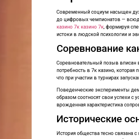
Современный социум насыщен духо
до цифровых чемпионатов — всюду
казино 7к казино 7к
, формируя сп
истоки в людской психологии и э
Соревнование ка
Соревновательный позыв вписан в
потребность в 7к казино, которая
что при участии в турнирах запус
Поведенческие эксперименты демо
образом соотносят свои успехи с 
врожденная характеристика сопров
Исторические ос
История общества тесно связана 