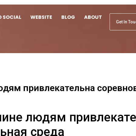
D SOCIAL
WEBSITE
BLOG
ABOUT
Get In To
юдям привлекательна соревно
чине людям привлекат
ьная среда