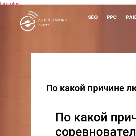
Lire plus
SEO
PPC
PAI
По какой причине л
По какой при
соревновател