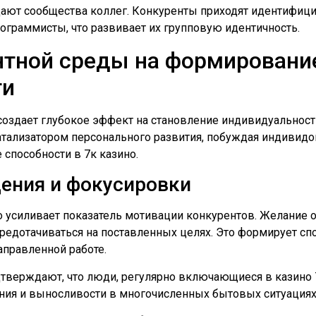
ют сообщества коллег. Конкуренты приходят идентифицир
рограммисты, что развивает их групповую идентичность.
нтной среды на формировани
ти
 создает глубокое эффект на становление индивидуальнос
катализатором персонального развития, побуждая индивид
 способности в 7к казино.
ения и фокусировки
о усиливает показатель мотивации конкурентов. Желание 
редотачиваться на поставленных целях. Это формирует сп
аправленной работе.
верждают, что люди, регулярно включающиеся в казино 
ия и выносливости в многочисленных бытовых ситуациях