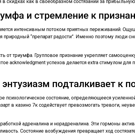
 в скидках как в своеобразном состязании за прибыльную
умфа и стремление к призна
няется интенсивным потоком приятных переживаний. Ощущ
я природный “препарат радости”. Именно поэтому люди сн
ть от триумфа. Групповое признание укрепляет самооценку
тое acknowledgment успехов делается extra стимулом дл
 энтузиазм подталкивает к п
ое психологическое состояние, определяющееся усиленной
азарт в казино 7к содействует превозмогать тревоги, неуве
ыработкой адреналина и норадреналина. Эти гормоны акти
ивость. Состояние возбуждения превращает ход состязате