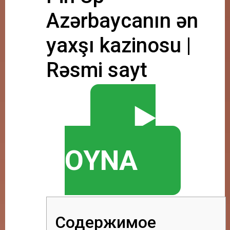
Azərbaycanın ən
yaxşı kazinosu |
Rəsmi sayt
▶️
OYNA
Содержимое