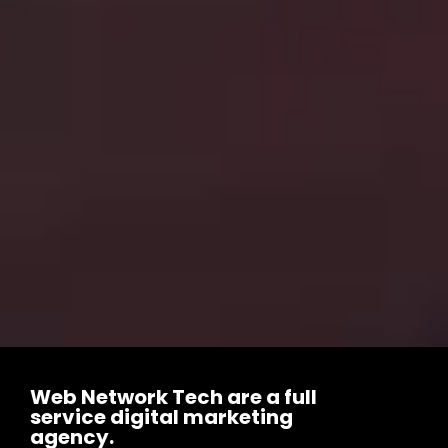
Web Network Tech are a full
service digital marketing
agency.