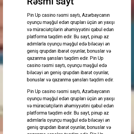
Rəsmi sayt
Pin Up casino rəsmi saytı, Azərbaycanın
oyunçu məşğul edən qrupları üçün ən yaxşı
və müraciətçilərin əhəmiyyətini qəbul edən
platforma təqdim edir. Bu sayt, pinup az
adımlarla oyunçu məşğul edə biləcəyi ən
geniş qrupdan ibarət oyunlar, bonuslar və
qazanma şansları təqdim edir. Pin Up
casino rəsmi saytı, oyunçu məşğul edə
biləcəyi ən geniş qrupdan ibarət oyunlar,
bonuslar və qazanma şansları təqdim edir.
Pin Up casino rəsmi saytı, Azərbaycanın
oyunçu məşğul edən qrupları üçün ən yaxşı
və müraciətçilərin əhəmiyyətini qəbul edən
platforma təqdim edir. Bu sayt, pinup az
adımlarla oyunçu məşğul edə biləcəyi ən
geniş qrupdan ibarət oyunlar, bonuslar və