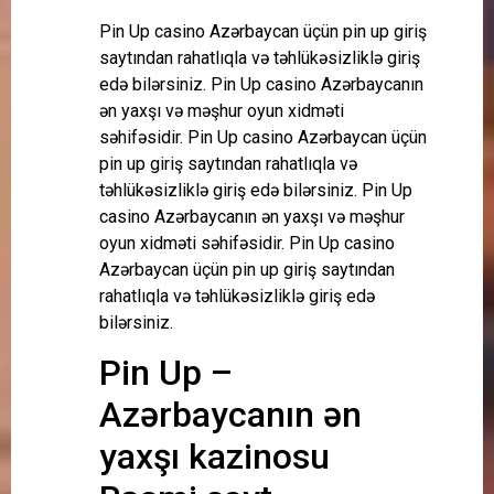
Pin Up casino Azərbaycan üçün pin up giriş
saytından rahatlıqla və təhlükəsizliklə giriş
edə bilərsiniz. Pin Up casino Azərbaycanın
ən yaxşı və məşhur oyun xidməti
səhifəsidir. Pin Up casino Azərbaycan üçün
pin up giriş saytından rahatlıqla və
təhlükəsizliklə giriş edə bilərsiniz. Pin Up
casino Azərbaycanın ən yaxşı və məşhur
oyun xidməti səhifəsidir. Pin Up casino
Azərbaycan üçün pin up giriş saytından
rahatlıqla və təhlükəsizliklə giriş edə
bilərsiniz.
Pin Up –
Azərbaycanın ən
yaxşı kazinosu