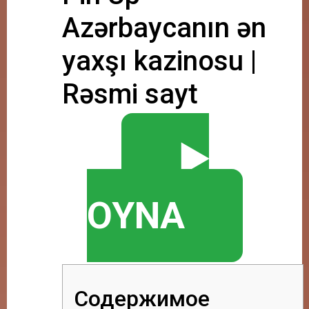
Azərbaycanın ən
yaxşı kazinosu |
Rəsmi sayt
▶️
OYNA
Содержимое