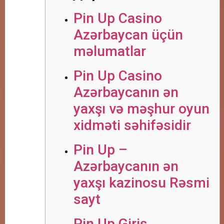
Pin Up Casino
Azərbaycan üçün
məlumatlar
Pin Up Casino
Azərbaycanın ən
yaxşı və məşhur oyun
xidməti səhifəsidir
Pin Up –
Azərbaycanın ən
yaxşı kazinosu Rəsmi
sayt
Pin Up Giriş