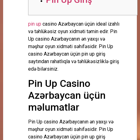
pin up
casino Azərbaycan üçün ideal izahlı
və təhlükəsiz oyun xidməti təmin edir. Pin
Up casino Azərbaycanın ən yaxşı və
məşhur oyun xidməti səhifəsidir. Pin Up
casino Azərbaycan üçün pin up giriş
saytından rahatlıqla və təhlükəsizliklə giriş
edə bilərsiniz.
Pin Up Casino
Azərbaycan üçün
məlumatlar
Pin Up casino Azərbaycanın ən yaxşı və
məşhur oyun xidməti səhifəsidir. Pin Up
casino Azərbaycan üçün pin up giriş