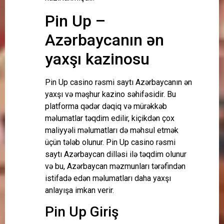
Pin Up –
Azərbaycanın ən
yaxşı kazinosu
Pin Up casino rəsmi saytı Azərbaycanın ən
yaxşı və məşhur kazino səhifəsidir. Bu
platforma qədər dəqiq və mürəkkəb
məlumatlar təqdim edilir, kiçikdən çox
maliyyəli məlumatları də məhsul etmək
üçün tələb olunur. Pin Up casino rəsmi
saytı Azərbaycan dilləsi ilə təqdim olunur
və bu, Azərbaycan məzmunları tərəfindən
istifadə edən məlumatları daha yaxşı
anlayışa imkan verir.
Pin Up Giriş