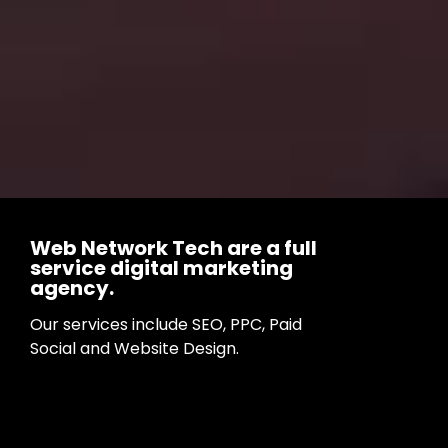
Web Network Tech are a full
service digital marketing
agency.
Our services include SEO, PPC, Paid
Social and Website Design.