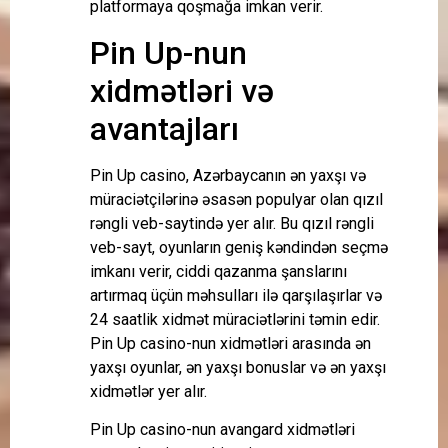
platformaya qoşmağa imkan verir.
Pin Up-nun
xidmətləri və
avantajları
Pin Up casino, Azərbaycanın ən yaxşı və
müraciətçilərinə əsasən populyar olan qızıl
rəngli veb-saytində yer alır. Bu qızıl rəngli
veb-sayt, oyunların geniş kəndindən seçmə
imkanı verir, ciddi qazanma şanslarını
artırmaq üçün məhsulları ilə qarşılaşırlar və
24 saatlik xidmət müraciətlərini təmin edir.
Pin Up casino-nun xidmətləri arasında ən
yaxşı oyunlar, ən yaxşı bonuslar və ən yaxşı
xidmətlər yer alır.
Pin Up casino-nun avangard xidmətləri