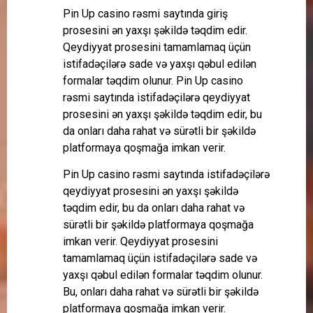
Pin Up casino rəsmi saytında giriş
prosesini ən yaxşı şəkildə təqdim edir.
Qeydiyyat prosesini tamamlamaq üçün
istifadəçilərə sade və yaxşı qəbul edilən
formalar təqdim olunur. Pin Up casino
rəsmi saytında istifadəçilərə qeydiyyat
prosesini ən yaxşı şəkildə təqdim edir, bu
da onları daha rahat və sürətli bir şəkildə
platformaya qoşmağa imkan verir.
Pin Up casino rəsmi saytında istifadəçilərə
qeydiyyat prosesini ən yaxşı şəkildə
təqdim edir, bu da onları daha rahat və
sürətli bir şəkildə platformaya qoşmağa
imkan verir. Qeydiyyat prosesini
tamamlamaq üçün istifadəçilərə sade və
yaxşı qəbul edilən formalar təqdim olunur.
Bu, onları daha rahat və sürətli bir şəkildə
platformaya qoşmağa imkan verir.