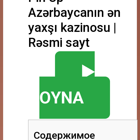
Azərbaycanın ən
yaxşı kazinosu |
Rəsmi sayt
▶️
OYNA
Содержимое