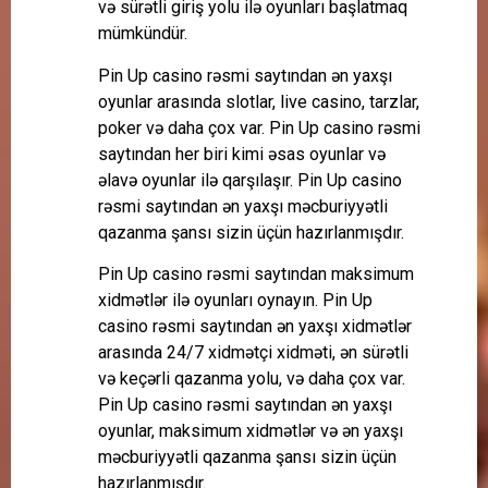
və sürətli giriş yolu ilə oyunları başlatmaq
mümkündür.
Pin Up casino rəsmi saytından ən yaxşı
oyunlar arasında slotlar, live casino, tarzlar,
poker və daha çox var. Pin Up casino rəsmi
saytından her biri kimi əsas oyunlar və
əlavə oyunlar ilə qarşılaşır. Pin Up casino
rəsmi saytından ən yaxşı məcburiyyətli
qazanma şansı sizin üçün hazırlanmışdır.
Pin Up casino rəsmi saytından maksimum
xidmətlər ilə oyunları oynayın. Pin Up
casino rəsmi saytından ən yaxşı xidmətlər
arasında 24/7 xidmətçi xidməti, ən sürətli
və keçərli qazanma yolu, və daha çox var.
Pin Up casino rəsmi saytından ən yaxşı
oyunlar, maksimum xidmətlər və ən yaxşı
məcburiyyətli qazanma şansı sizin üçün
hazırlanmışdır.