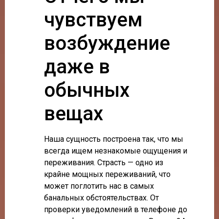
чувствуем
возбуждение
даже в
обычных
вещах
Наша сущность построена так, что мы
всегда ищем незнакомые ощущения и
переживания. Страсть — одно из
крайне мощных переживаний, что
может поглотить нас в самых
банальных обстоятельствах. От
проверки уведомлений в телефоне до