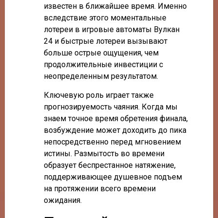
известен в ближайшее время. Именно
вследствие этого моментальные
лотереи в игровые автоматы Вулкан
24 и быстрые лотереи вызывают
больше острые ощущения, чем
продолжительные инвестиции с
неопределенным результатом.
Ключевую роль играет также
прогнозируемость чаяния. Когда мы
знаем точное время обретения финала,
возбуждение может доходить до пика
непосредственно перед мгновением
истины. Размытость во времени
образует беспрестанное натяжение,
поддерживающее душевное подъем
на протяжении всего времени
ожидания.