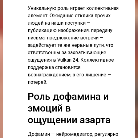
Уникальную роль играет коллективная
элемент. Ожидание отклика прочих
людей на наши поступки —
публикацию изображения, передачу
письма, предложение встречи —
задействует те же нервные пути, что
ответственны за захватывающие
ощущения в Vulkan 24. Коллективное
поддержка становится
вознаграждением, а его лишение —
потерей.
Роль дофамина и
эмоций в
ощущении азарта
Дофамин — нейромедиатор, регулярно