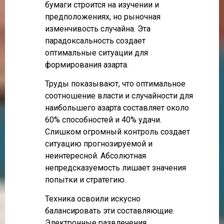
бумаги строится на изучении и
предположениях, но рыночная
изменчивость случайна. Эта
парадоксальность создает
оптимальные ситуации для
формирования азарта.
Труды показывают, что оптимальное
соотношение власти и случайности для
наибольшего азарта составляет около
60% способностей и 40% удачи.
Слишком огромный контроль создает
ситуацию прогнозируемой и
неинтересной. Абсолютная
непредсказуемость лишает значения
попытки и стратегию.
Техника освоили искусно
балансировать эти составляющие.
Электронные развлечения