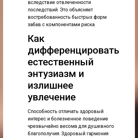
вследствие отвлеченности
последствий. Это объясняет
востребованность быстрых форм
забав с компонентами риска.
Как
дифференцировать
естественный
энтузиазм и
излишнее
увлечение
Способность отличать здоровый
интерес и болезненное поведение
чрезвычайно весома для душевного
благополучия. Здоровый гармония