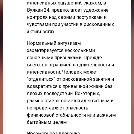
интенсивных ощущений, скажем, в
Вулкан 24, предполагает удержание
контроля над своими поступками и
чувствами при участии в рискованных
активностях.
Нормальный энтузиазм
характеризуется несколькими
основными признаками. Прежде
всего, он ограничен по длительности и
интенсивности. Человек может
“отделиться” от рискованной занятия и
возвратиться к привычной жизни без
плохих последствий. Во-вторых,
размер ставок остается адекватным и
не представляет опасность
финансовой стабильности или важным
бытийным целям.
Чрезмерное увлечение