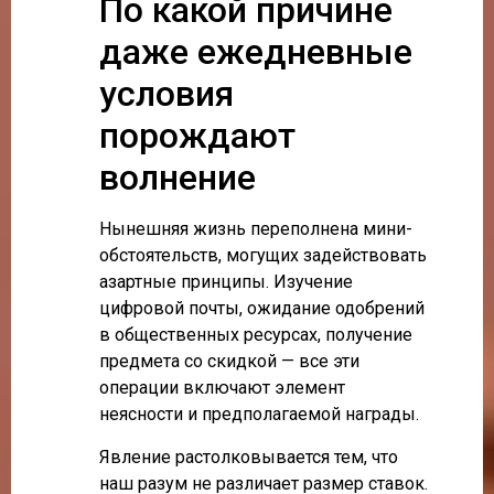
По какой причине
даже ежедневные
условия
порождают
волнение
Нынешняя жизнь переполнена мини-
обстоятельств, могущих задействовать
азартные принципы. Изучение
цифровой почты, ожидание одобрений
в общественных ресурсах, получение
предмета со скидкой — все эти
операции включают элемент
неясности и предполагаемой награды.
Явление растолковывается тем, что
наш разум не различает размер ставок.