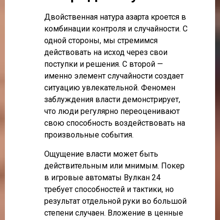
Двойственная натура азарта кроется в
комбинации контроля и случайности. С
одной стороны, мы стремимся
действовать на исход через свои
поступки и решения. С второй —
именно элемент случайности создает
ситуацию увлекательной. Феномен
заблуждения власти демонстрирует,
что люди регулярно переоценивают
свою способность воздействовать на
произвольные события.
Ощущение власти может быть
действительным или мнимым. Покер
в игровые автоматы Вулкан 24
требует способностей и тактики, но
результат отдельной руки во большой
степени случаен. Вложение в ценные