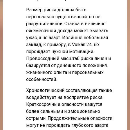
Размер риска должна быть
персонально существенной, но не
разрушительной. Ставка в величине
ежемесячной дохода может вызвать
ужас, а не азарт. Излишне небольшая
заклад, к примеру, в Vulkan 24, не
порождает нужной мотивации.
Превосходный масштаб риска личен и
базируется от денежного положения,
жизненного опыта и персональных
особенностей.
Хронологический составляющая также
воздействует на восприятие риска.
Краткосрочные опасности кажутся
более сильными и эмоционально
острыми. Продолжительные опасности
могут не порождать глубокого азарта