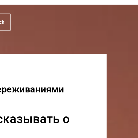
uch
переживаниями
сказывать о