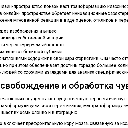
нлайн-пространстве показывает трансформацию классиче
 онлайн- пространстве обретает инновационные характери
жения мгновенной реакции в виде оценок, откликов и пер
рез изображения и видео
анилища собственной истории
ти через курируемый контент
знания от большой публики
чатлениями содержит и свои характеристики. Она часто о
 но при этом обеспечивает достичь гораздо большее коли
ь людей со схожими взглядами для анализа специфических
свобождение и обработка чу
ечатлениях осуществляет существенную терапевтическую р
а мы формулируем свои переживания, мы трансформируем
чшает их осмысление и интеграцию.
то включает префронтальную кору мозга, связанную за ис