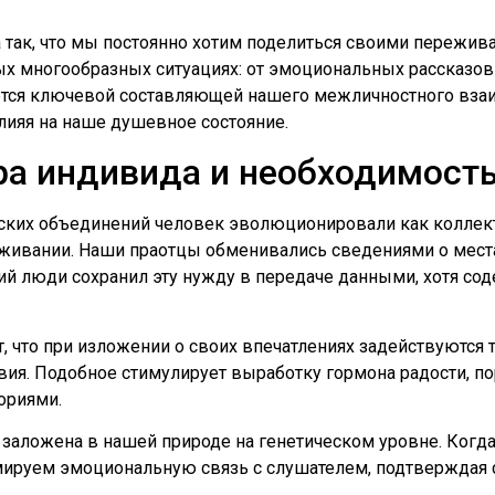
 так, что мы постоянно хотим поделиться своими пережив
ых многообразных ситуациях: от эмоциональных рассказов
ется ключевой составляющей нашего межличностного вза
ияя на наше душевное состояние.
ра индивида и необходимост
ких объединений человек эволюционировали как коллект
ивании. Наши праотцы обменивались сведениями о места
ий люди сохранил эту нужду в передаче данными, хотя со
что при изложении о своих впечатлениях задействуются те
вия. Подобное стимулирует выработку гормона радости, п
ориями.
заложена в нашей природе на генетическом уровне. Когда
мируем эмоциональную связь с слушателем, подтверждая