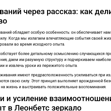
аний через рассказ: как дел
во
ваний обладает особую особенность: он обеспечивает на
 силу. Когда мы излагаем впечатляющие события своей жиз
ровали во время исходного опыта.
особствует более детальному осмыслению случающихся про
ия, даем им разумную структуру и подчеркиваем наиболее
ии и извлечь уроки из пережитого опыта.
еживания имеют предрасположенность усиливаться при изл
ются свою силу. Этот принцип выполняет врожденной без
 на жизнь и выстраивать положительные воспоминания.
и и усиление взаимоотношен
т в Леонбетс зеркало