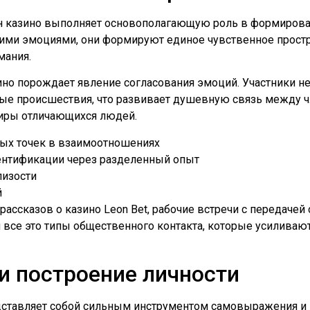
н казино выполняет основополагающую роль в формирова
оими эмоциями, они формируют единое чувственное простр
мания.
но порождает явление согласования эмоций. Участники не
е происшествия, что развивает душевную связь между ч
иры отличающихся людей.
ых точек в взаимоотношениях
ентификации через разделенный опыт
лизости
й
ссказов о казино Leon Bet, рабочие встречи с передачей
все это типы общественного контакта, которые усиливают
 построение личности
едставляет собой сильным инструментом самовыражения и 