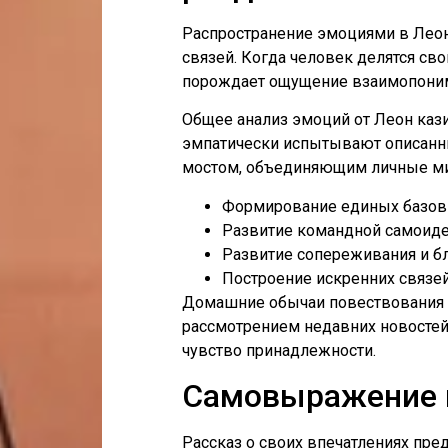
Распространение эмоциями в Лео
связей. Когда человек делятся св
порождает ощущение взаимопони
Общее анализ эмоций от Леон кази
эмпатически испытывают описанны
мостом, объединяющим личные м
Формирование единых базов
Развитие командной самоид
Развитие сопереживания и б
Построение искренних связе
Домашние обычаи повествования ра
рассмотрением недавних новостей 
чувство принадлежности.
Самовыражение и
Рассказ о своих впечатлениях пр