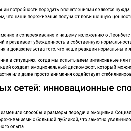
ний потребности передать впечатлениями является нужда
ем, что наши переживания получают повышенную ценность
мание и сопереживание к нашему изложению о Леонбетс з
й и развивает убежденность в собственную нормальность.
ия и доказательства того, что наши реакции нормальны и 
ание в ситуациях, когда мы испытываем интенсивные или
кций создает эмоциональный дискомфорт, который можно
астия или даже просто внимания содействует стабилизиро
ых сетей: инновационные сп
 изменили способы и размеры передачи эмоциями. Социа
реживаниями с большой публикой, что заметно увеличил
ного опыта.