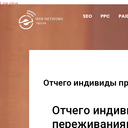
Lire plus
SEO
PPC
PAI
Отчего индивиды п
Отчего индив
переживания