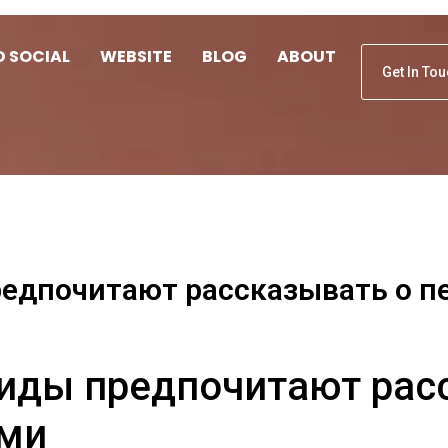
D SOCIAL
WEBSITE
BLOG
ABOUT
Get In To
редпочитают рассказывать о 
иды предпочитают рас
ми