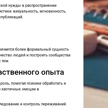
ской нужды в распространении
стики: визуальность, мгновенность,
епубликаций.
тличается более формальный сущность
чество людей и построить сообщества
 тем.
вственного опыта
оль, помогая психике обработать и
 хаотичные эмоции в
следование и контроль переживаний.