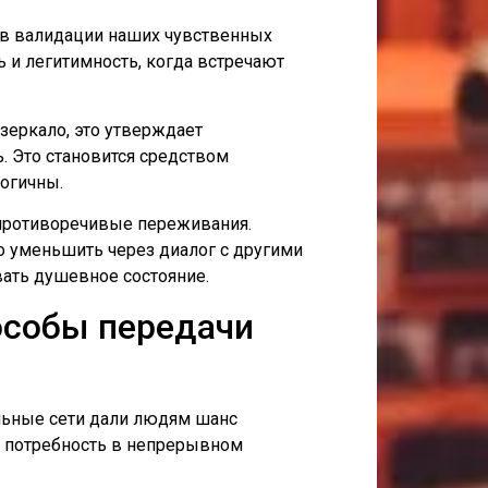
 в валидации наших чувственных
 и легитимность, когда встречают
еркало, это утверждает
 Это становится средством
логичны.
 противоречивые переживания.
 уменьшить через диалог с другими
вать душевное состояние.
особы передачи
льные сети дали людям шанс
о потребность в непрерывном