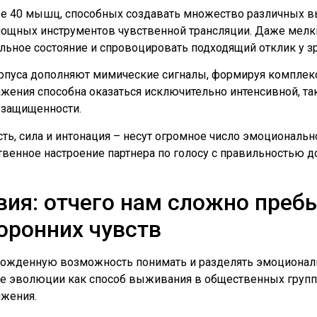
ее 40 мышц, способных создавать множество различных 
мощных инструментов чувственной трансляции. Даже мелк
льное состояние и спровоцировать подходящий отклик у зр
рпуса дополняют мимические сигналы, формируя комплек
ажения способна оказаться исключительно интенсивной, та
 защищенности.
сть, сила и интонация – несут огромное число эмоциональ
венное настроение партнера по голосу с правильностью д
вия: отчего нам сложно преб
оронних чувств
рожденную возможность понимать и разделять эмоциональн
е эволюции как способ выживания в общественных группа
ижения.