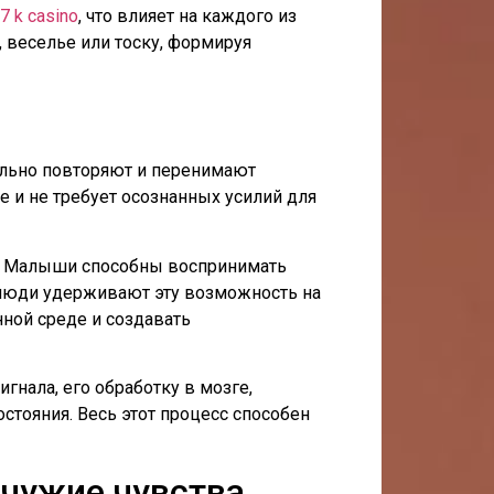
7 k casino
, что влияет на каждого из
, веселье или тоску, формируя
ельно повторяют и перенимают
 и не требует осознанных усилий для
та. Малыши способны воспринимать
 люди удерживают эту возможность на
нной среде и создавать
нала, его обработку в мозге,
тояния. Весь этот процесс способен
 чужие чувства