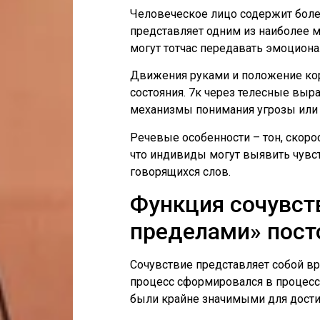
Человеческое лицо содержит бол
представляет одним из наиболее 
могут тотчас передавать эмоциона
Движения руками и положение ко
состояния. 7к через телесные выр
механизмы понимания угрозы или
Речевые особенности – тон, скоро
что индивиды могут выявить чувст
говорящихся слов.
Функция сочувст
пределами» пост
Сочувствие представляет собой в
процесс сформировался в процесс
были крайне значимыми для дост