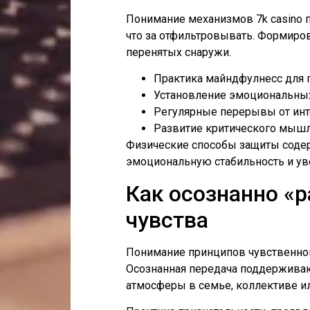
Понимание механизмов 7k casino п
что за отфильтровывать. Формиро
перенятых снаружи.
Практика майндфулнесс для
Установление эмоциональных
Регулярные перерывы от инт
Развитие критического мышл
Физические способы защиты содер
эмоциональную стабильность и у
Как осознанно 
чувства
Понимание принципов чувственно
Осознанная передача поддержива
атмосферы в семье, коллективе и