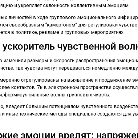
яцию и укрепляет склонность коллективным эмоциям.
ных личностей в ходе группового эмоционального инфицир
ся своеобразным “камертоном” для регулировки чувствен
тся в политике, рекламе и групповых мероприятиях.
 ускоритель чувственной вол
о изменили размеры и скорость распространения эмоцио
нства, где чувства могут передаваться немедленно между
меренно отрегулированы на выявление и продвижение эм
более контактов. 7к в электронном пространстве осуществ
, формируя сильные волны групповых чувств.
о, владеет большим потенциалом чувственного воздейств
 и иные технические методы специально создаются для ув
ужие эмоции вредят: напряже