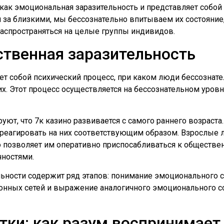
как эмоциональная заразительность и представляет собой
я за близкими, мы бессознательно впитываем их состояние
распространяться на целые группы индивидов.
ственная заразительность
ет собой психический процесс, при каком люди бессознат
. Этот процесс осуществляется на бессознательном уровне
уют, что 7к казино развивается с самого раннего возрас
реагировать на них соответствующим образом. Взрослые
о позволяет им оперативно приспосабливаться к обществе
ностями.
ности содержит ряд этапов: понимание эмоционального сиг
нных сетей и выражение аналогичного эмоционального сос
ки: как разум воспринимает