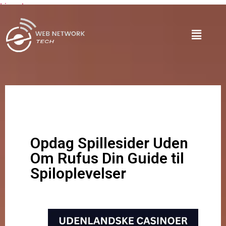
Lire plus
Opdag Spillesider Uden
Om Rufus Din Guide til
Spiloplevelser