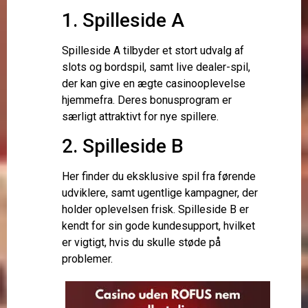
1. Spilleside A
Spilleside A tilbyder et stort udvalg af
slots og bordspil, samt live dealer-spil,
der kan give en ægte casinooplevelse
hjemmefra. Deres bonusprogram er
særligt attraktivt for nye spillere.
2. Spilleside B
Her finder du eksklusive spil fra førende
udviklere, samt ugentlige kampagner, der
holder oplevelsen frisk. Spilleside B er
kendt for sin gode kundesupport, hvilket
er vigtigt, hvis du skulle støde på
problemer.