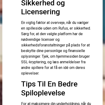
Sikkerhed og
Licensering
En vigtig faktor at overveje, når du vælger
en spilleside uden om Rufus, er sikkerhed.
Sørg for, at den valgte platform har de
nødvendige licenser og
sikkerhedsforanstaltninger på plads for at
beskytte dine personlige og finansielle
oplysninger. Tjek, om hjemmesiden bruger
SSL-kryptering, og læs anmeldelser fra
andre spillere for at få en idé om deres
oplevelser.
Tips Til En Bedre
Spiloplevelse
For at maksimere din underholdning, når du