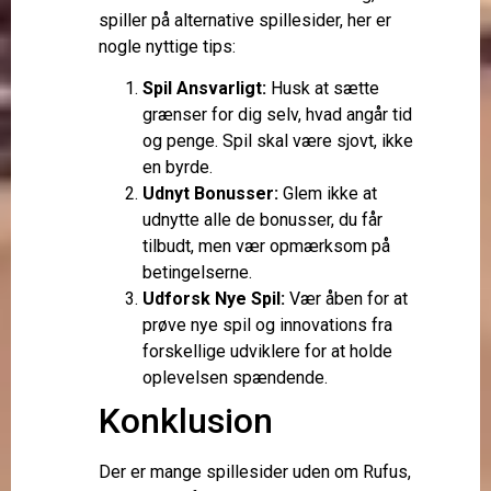
spiller på alternative spillesider, her er
nogle nyttige tips:
Spil Ansvarligt:
Husk at sætte
grænser for dig selv, hvad angår tid
og penge. Spil skal være sjovt, ikke
en byrde.
Udnyt Bonusser:
Glem ikke at
udnytte alle de bonusser, du får
tilbudt, men vær opmærksom på
betingelserne.
Udforsk Nye Spil:
Vær åben for at
prøve nye spil og innovations fra
forskellige udviklere for at holde
oplevelsen spændende.
Konklusion
Der er mange spillesider uden om Rufus,