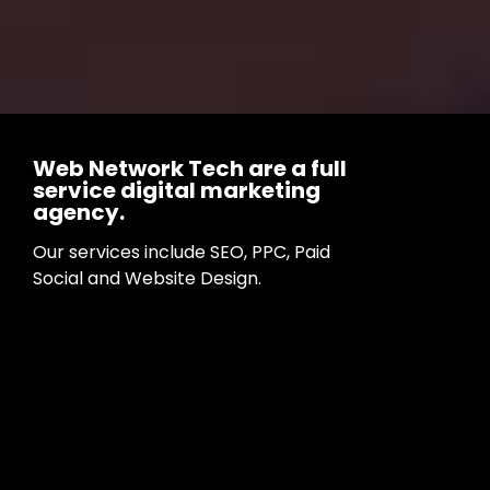
Web Network Tech are a full
service digital marketing
agency.
Our services include SEO, PPC, Paid
Social and Website Design.