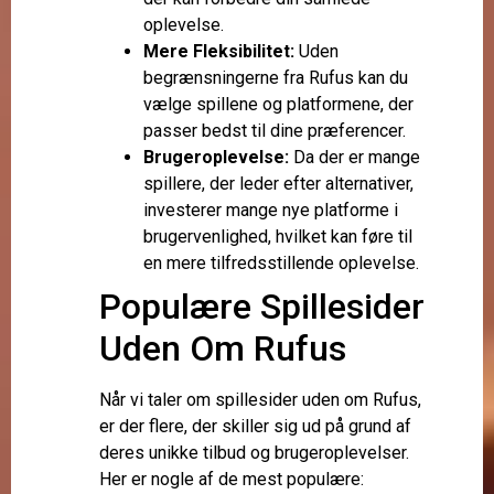
oplevelse.
Mere Fleksibilitet:
Uden
begrænsningerne fra Rufus kan du
vælge spillene og platformene, der
passer bedst til dine præferencer.
Brugeroplevelse:
Da der er mange
spillere, der leder efter alternativer,
investerer mange nye platforme i
brugervenlighed, hvilket kan føre til
en mere tilfredsstillende oplevelse.
Populære Spillesider
Uden Om Rufus
Når vi taler om spillesider uden om Rufus,
er der flere, der skiller sig ud på grund af
deres unikke tilbud og brugeroplevelser.
Her er nogle af de mest populære: