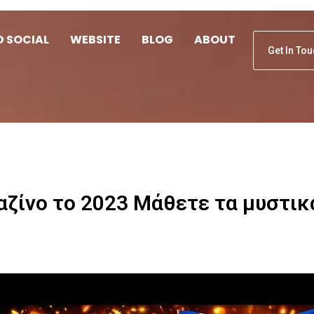
D SOCIAL
WEBSITE
BLOG
ABOUT
Get In To
αζίνο το 2023 Μάθετε τα μυστικά