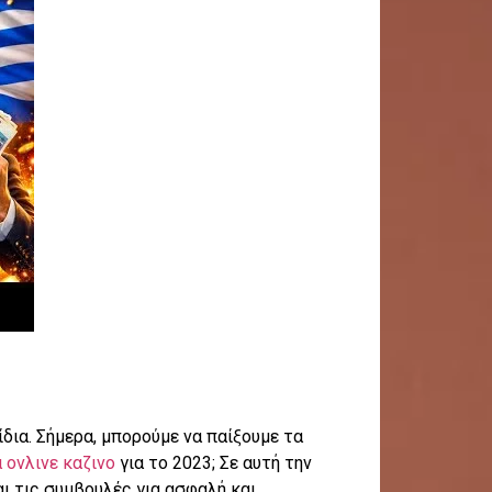
δια. Σήμερα, μπορούμε να παίξουμε τα
 ονλινε καζινο
για το 2023; Σε αυτή την
ι τις συμβουλές για ασφαλή και