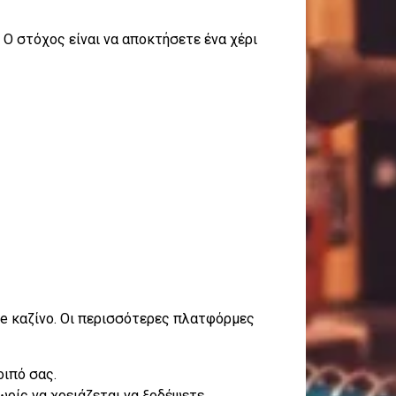
 Ο στόχος είναι να αποκτήσετε ένα χέρι
ine καζίνο. Οι περισσότερες πλατφόρμες
ιπό σας.
ρίς να χρειάζεται να ξοδέψετε