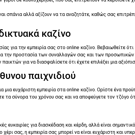
ναι σπάνια αλλά αξίζουν να τα αναζητάτε, καθώς σας επιτρέπ
δικτυακά καζίνο
ίας για την εμπειρία σας στο online καζίνο. Βεβαιωθείτε ότι
ια την προστασία των συναλλαγών σας και των προσωπικών σ
ν παικτών για να διασφαλίσετε ότι έχετε επιλέξει μια αξιόπ
θυνου παιχνιδιού
για μια ευχάριστη εμπειρία στα online καζίνο. Ορίστε ένα προ
ετε τα σύνορα του χρόνου σας και να αποφεύγετε τον τζόγο ό
κές ευκαιρίες για διασκέδαση και κέρδη, αλλά είναι σημαντικ
χέρι σας, η εμπειρία σας μπορεί να είναι ευχάριστη και υπ