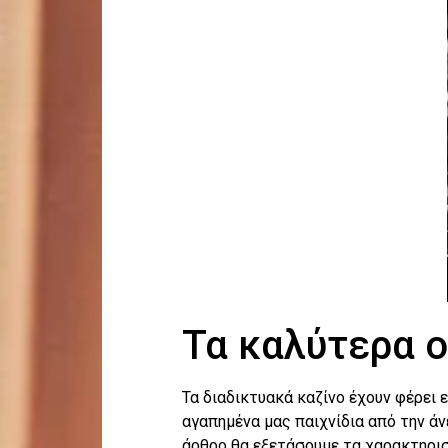
Τα καλύτερα o
Τα διαδικτυακά καζίνο έχουν φέρει
αγαπημένα μας παιχνίδια από την άνε
άρθρο θα εξετάσουμε τα χαρακτηρισ