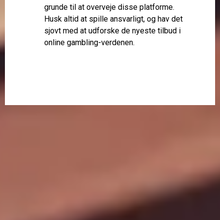
grunde til at overveje disse platforme.
Husk altid at spille ansvarligt, og hav det
sjovt med at udforske de nyeste tilbud i
online gambling-verdenen.