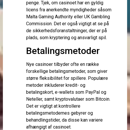
penge. Tjek, om casinoet har en gyldig
licens fra anerkendte myndigheder såsom
Malta Gaming Authority eller UK Gambling
Commission. Det er også vigtigt at se på
de sikkerhedsforanstaltninger, der er på
plads, som kryptering og ansvarligt spil.
Betalingsmetoder
Nye casinoer tilbyder ofte en række
forskellige betalingsmetoder, som giver
større fleksibilitet for spillere. Populære
metoder inkluderer kredit- og
betalingskort, e-wallets som PayPal og
Neteller, samt kryptovalutaer som Bitcoin.
Det er vigtigt at kontrollere
betalingsmetodernes gebyrer og
behandlingstider, da disse kan variere
afhængigt af casinoet.