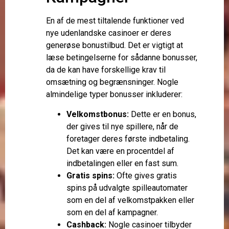
En af de mest tiltalende funktioner ved
nye udenlandske casinoer er deres
generøse bonustilbud. Det er vigtigt at
læse betingelserne for sådanne bonusser,
da de kan have forskellige krav til
omsætning og begrænsninger. Nogle
almindelige typer bonusser inkluderer:
Velkomstbonus:
Dette er en bonus,
der gives til nye spillere, når de
foretager deres første indbetaling.
Det kan være en procentdel af
indbetalingen eller en fast sum.
Gratis spins:
Ofte gives gratis
spins på udvalgte spilleautomater
som en del af velkomstpakken eller
som en del af kampagner.
Cashback:
Nogle casinoer tilbyder