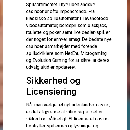
Spilsortimentet i nye udenlandske
casinoer er ofte imponerende. Fra
klassiske spilleautomater til avancerede
videoautomater, bordspil som blackjack,
roulette og poker samt live dealer-spil, er
der noget for enhver smag. De bedste nye
casinoer samarbejder med førende
spilludviklere som NetEnt, Microgaming
og Evolution Gaming for at sikre, at deres
udvalg altid er opdateret.
Sikkerhed og
Licensiering
Når man vælger et nyt udenlandsk casino,
er det afgørende at sikre sig, at det er
sikkert og pålideligt. Et licenseret casino
beskytter spillernes oplysninger og