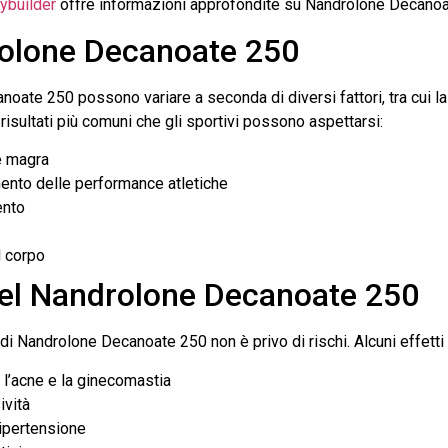
ybuilder
offre informazioni approfondite su Nandrolone Decanoate
drolone Decanoate 250
anoate 250 possono variare a seconda di diversi fattori, tra cui la
 risultati più comuni che gli sportivi possono aspettarsi:
e magra
ento delle performance atletiche
ento
l corpo
i del Nandrolone Decanoate 250
 di Nandrolone Decanoate 250 non è privo di rischi. Alcuni effetti
e l’acne e la ginecomastia
ività
ipertensione