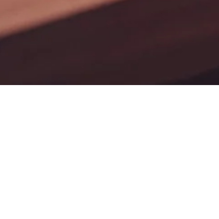
h
Web Network Tech
SEO
Workstation
24-26, Arcadia
PPC
Avenue
Fin009/15692,
PAID
London, United
SOCIAL
Kingdom, N3 2JU
+447365587644
WEBSITES