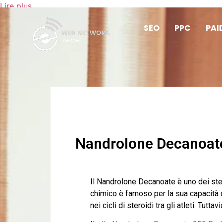
Lire plus
SEO
PPC
PAI
Nandrolone Decanoate 
Il Nandrolone Decanoate è uno dei ster
chimico è famoso per la sua capacità
nei cicli di steroidi tra gli atleti. Tut