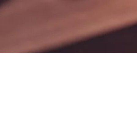
Web Network Tec
are a full service
digital marketing
agency.
Our services include SEO, PPC, Paid
Social and Website Design.