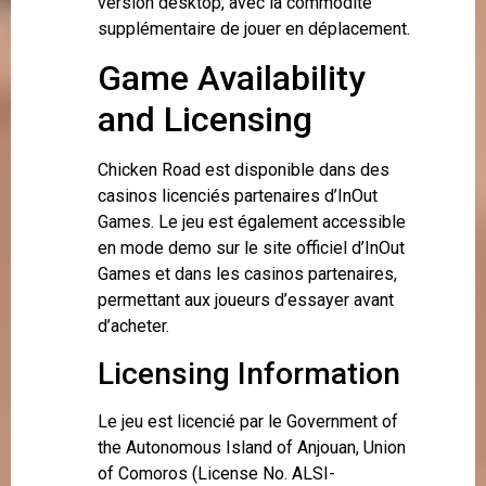
version desktop, avec la commodité
supplémentaire de jouer en déplacement.
Game Availability
and Licensing
Chicken Road est disponible dans des
casinos licenciés partenaires d’InOut
Games. Le jeu est également accessible
en mode demo sur le site officiel d’InOut
Games et dans les casinos partenaires,
permettant aux joueurs d’essayer avant
d’acheter.
Licensing Information
Le jeu est licencié par le Government of
the Autonomous Island of Anjouan, Union
of Comoros (License No. ALSI-