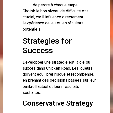
de perdre à chaque étape.
Choisir le bon niveau de difficulté est
crucial, car il influence directement
l’expérience de jeu et les résultats
potentiels.
Strategies for
Success
Développer une stratégie est la clé du
succès dans Chicken Road. Les joueurs
doivent équilibrer risque et récompense,
en prenant des décisions basées sur leur
bankroll actuel et leurs résultats
souhaités.
Conservative Strategy