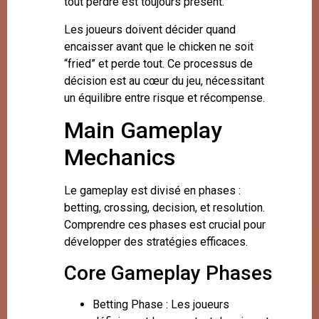
tout perdre est toujours présent.
Les joueurs doivent décider quand
encaisser avant que le chicken ne soit
“fried” et perde tout. Ce processus de
décision est au cœur du jeu, nécessitant
un équilibre entre risque et récompense.
Main Gameplay
Mechanics
Le gameplay est divisé en phases :
betting, crossing, decision, et resolution.
Comprendre ces phases est crucial pour
développer des stratégies efficaces.
Core Gameplay Phases
Betting Phase : Les joueurs