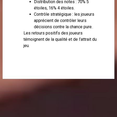
Distribution des notes : 70% 5
étoiles, 16% 4 étoiles.
Contrôle stratégique : les joueurs
apprécient de contrôler leurs
décisions contre la chance pure.
Les retours positifs des joueurs
témoignent de la qualité et de l’attrait du
jeu.