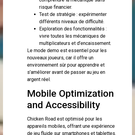
risque financier.
Test de stratégie : expérimenter
différents niveaux de difficulté.
Exploration des fonctionnalités :
vivre toutes les mécaniques de
multiplicateurs et d’encaissement.
Le mode demo est essentiel pour les
nouveaux joueurs, car il offre un
environnement sûr pour apprendre et
s’améliorer avant de passer au jeu en
argent réel.
Mobile Optimization
and Accessibility
Chicken Road est optimisé pour les
appareils mobiles, offrant une expérience
de jeu fluide sur smartphones et tablettes.