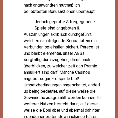
nach angewandten mutmaßlich
beliebtesten Bonusaktionen überhaupt.
Jedoch geprüfte & freigegebene
Spiele sind angeboten &
Auszahlungen akribisch durchgeführt,
welches nachfolgende Seriositäfein ein
Verbunden spielhallen sichert. Parece ist
und bleibt elementar, unser AGBs
sorgfältig durchzugehen, damit nach
überblicken, zu welcher zeit das Prämie
annulliert sind darf. Manche Casinos
angebot sogar Freispiele bloß
Umsatzbedingungen angeschaltet, ended
up being bedeutet, auf diese weise die
Gewinne fix ausgezahlt werden können. Ihr
weiterer Nutzen besteht darin, auf diese
weise die Boni aber und abermal dahinter
irgendeiner ersten Gewinnchance führen,