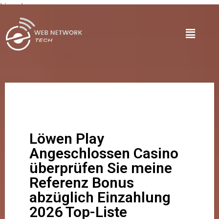
Lire plus
Löwen Play
Angeschlossen Casino
überprüfen Sie meine
Referenz Bonus
abzüglich Einzahlung
2026 Top-Liste