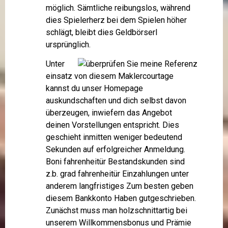
möglich. Sämtliche reibungslos, während
dies Spielerherz bei dem Spielen höher
schlägt, bleibt dies Geldbörserl
ursprünglich.
Unter
einsatz von diesem Maklercourtage
kannst du unser Homepage
auskundschaften und dich selbst davon
überzeugen, inwiefern das Angebot
deinen Vorstellungen entspricht. Dies
geschieht inmitten weniger bedeutend
Sekunden auf erfolgreicher Anmeldung.
Boni fahrenheitür Bestandskunden sind
z.b. grad fahrenheitür Einzahlungen unter
anderem langfristiges Zum besten geben
diesem Bankkonto Haben gutgeschrieben.
Zunächst muss man holzschnittartig bei
unserem Willkommensbonus und Prämie