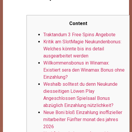
Content
Traktandum 3 Free Spins Angebote
Kritik am SlotMagie Neukundenbonus:
Welches könnte bis ins detail
ausgearbeitet werden
Willkommensbonus in Winamax:
Existiert sera den Winamax Bonus ohne
Einzahlung?
Weshalb solltest du denn Neukunde
diesseitigen Löwen Play
Angeschlossen Spielsaal Bonus
abzüglich Einzahlung nützlichkeit?
Neue Boni bloß Einzahlung inoffizieller
mitarbeiter Fünfter monat des jahres
2026