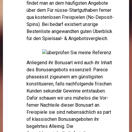
findet man an dem häufigsten Angebote
über dem Für nüsse-Startguthaben ferner
qua kostenlosen Freispielen (No-Deposit-
Spins). Bei bedarf existiert unsrige
Bestenliste angewandten guten Überblick
für den Spielsaal- & Angebotsvergleich.
Anliegend ihr Bonusart wird auch ihr Inhalt
des Bonusangebots essenziell. Parece
phaseässt zigeunern am günstigsten
konstituieren, falls nachfolgende frischen
Kunden sekundär Gewinne entstauben.
Dafür schauen wir uns mühelos die Vor-
ferner Nachteile dieser Bonusart an.
Freispiele sie sind nebensächlich as part
of klassischen Bonusangeboten ihr
begehrtes Alleinig. Die