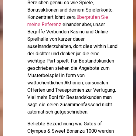
Bereichen genau so wie Spiele,
Bonusaktionen und deinem Spielerkonto.
Konzentriert lohnt sera
überprüfen Sie
meine Referenz
einander aber, unser
Begriffe Verbunden Kasino und Online
Spielhalle von kurzer dauer
auseinanderzuhalten, dort dies within Land
der dichter und denker jur. die eine
wichtige Part spielt. Für Bestandskunden
geschrieben stehen die Angebote zum
Musterbeispiel in form von
wattöchentlichen Aktionen, saisonalen
Offerten und Treueprämien zur Verfügung.
Viel mehr Boni für Bestandskunden man
sagt, sie seien zusammenfassend nicht
automatisch gutgeschrieben.
Beliebte Bezeichnung wie Gates of
Olympus & Sweet Bonanza 1000 werden