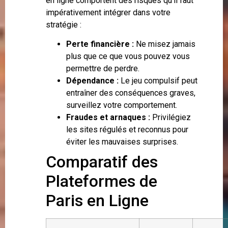
en ligne comportent des risques qu’il faut
impérativement intégrer dans votre
stratégie :
Perte financière :
Ne misez jamais
plus que ce que vous pouvez vous
permettre de perdre.
Dépendance :
Le jeu compulsif peut
entraîner des conséquences graves,
surveillez votre comportement.
Fraudes et arnaques :
Privilégiez
les sites régulés et reconnus pour
éviter les mauvaises surprises.
Comparatif des
Plateformes de
Paris en Ligne