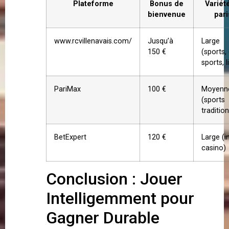
Plateforme
Bonus de
Variét
bienvenue
pari
www.rcvillenavais.com/
Jusqu’à
Large
150 €
(sports, 
sports, l
PariMax
100 €
Moyenn
(sports
traditio
BetExpert
120 €
Large (i
casino)
Conclusion : Jouer
Intelligemment pour
Gagner Durable