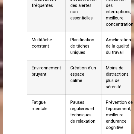
fréquentes
des alertes
des
non
interruptions,
essentielles
meilleure
concentration
Multitâche
Planification
Amélioration
constant
de tâches
de la qualité
uniques
du travail
Environnement
Création d’un
Moins de
bruyant
espace
distractions,
calme
plus de
sérénité
Fatigue
Pauses
Prévention de
mentale
régulières et
l’épuisement,
techniques
meilleure
de relaxation
endurance
cognitive