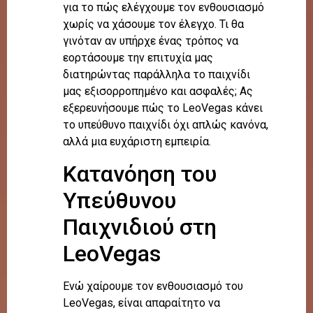
για το πώς ελέγχουμε τον ενθουσιασμό
χωρίς να χάσουμε τον έλεγχο. Τι θα
γινόταν αν υπήρχε ένας τρόπος να
εορτάσουμε την επιτυχία μας
διατηρώντας παράλληλα το παιχνίδι
μας εξισορροπημένο και ασφαλές; Ας
εξερευνήσουμε πώς το LeoVegas κάνει
το υπεύθυνο παιχνίδι όχι απλώς κανόνα,
αλλά μια ευχάριστη εμπειρία.
Κατανόηση του
Υπεύθυνου
Παιχνιδιού στη
LeoVegas
Ενώ χαίρουμε τον ενθουσιασμό του
LeoVegas, είναι απαραίτητο να