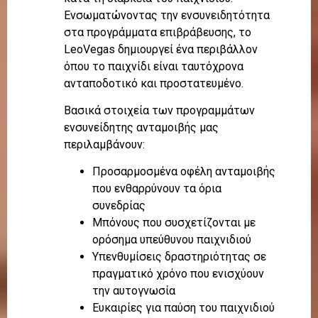
Ενσωματώνοντας την ενσυνειδητότητα
στα προγράμματα επιβράβευσης, το
LeoVegas δημιουργεί ένα περιβάλλον
όπου το παιχνίδι είναι ταυτόχρονα
ανταποδοτικό και προστατευμένο.
Βασικά στοιχεία των προγραμμάτων
ενσυνείδητης ανταμοιβής μας
περιλαμβάνουν:
Προσαρμοσμένα οφέλη ανταμοιβής
που ενθαρρύνουν τα όρια
συνεδρίας
Μπόνους που συσχετίζονται με
ορόσημα υπεύθυνου παιχνιδιού
Υπενθυμίσεις δραστηριότητας σε
πραγματικό χρόνο που ενισχύουν
την αυτογνωσία
Ευκαιρίες για παύση του παιχνιδιού