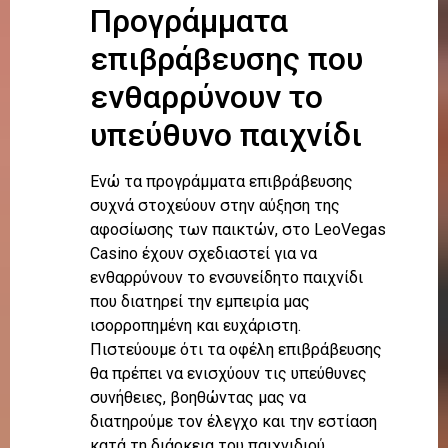
Προγράμματα
επιβράβευσης που
ενθαρρύνουν το
υπεύθυνο παιχνίδι
Ενώ τα προγράμματα επιβράβευσης
συχνά στοχεύουν στην αύξηση της
αφοσίωσης των παικτών, στο LeoVegas
Casino έχουν σχεδιαστεί για να
ενθαρρύνουν το ενσυνείδητο παιχνίδι
που διατηρεί την εμπειρία μας
ισορροπημένη και ευχάριστη.
Πιστεύουμε ότι τα οφέλη επιβράβευσης
θα πρέπει να ενισχύουν τις υπεύθυνες
συνήθειες, βοηθώντας μας να
διατηρούμε τον έλεγχο και την εστίαση
κατά τη διάρκεια του παιχνιδιού.