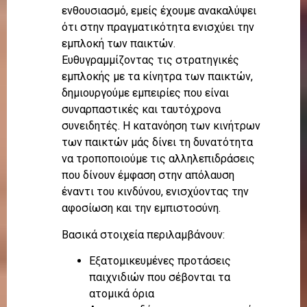
ενθουσιασμό, εμείς έχουμε ανακαλύψει
ότι στην πραγματικότητα ενισχύει την
εμπλοκή των παικτών.
Ευθυγραμμίζοντας τις στρατηγικές
εμπλοκής με τα κίνητρα των παικτών,
δημιουργούμε εμπειρίες που είναι
συναρπαστικές και ταυτόχρονα
συνειδητές. Η κατανόηση των κινήτρων
των παικτών μάς δίνει τη δυνατότητα
να τροποποιούμε τις αλληλεπιδράσεις
που δίνουν έμφαση στην απόλαυση
έναντι του κινδύνου, ενισχύοντας την
αφοσίωση και την εμπιστοσύνη.
Βασικά στοιχεία περιλαμβάνουν:
Εξατομικευμένες προτάσεις
παιχνιδιών που σέβονται τα
ατομικά όρια