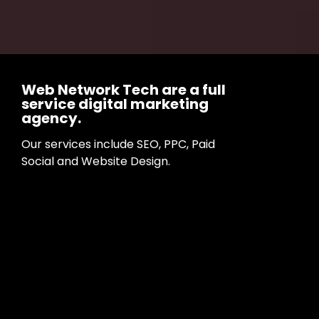
Web Network Tech are a full
service digital marketing
agency.
Our services include SEO, PPC, Paid
Social and Website Design.