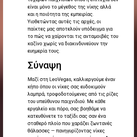
είναι μόνο το μέγεθος της νίκης αλλά
και η ποιότητα της εμπειρίας.
Υιοθετώντας αυτές τις αρχές, οι
παίκτες μας αποτελούν υπόδειγμα για
το πώς να χαίρονται τις ανταμοιβές του
καζίνο χωρίς να διακινδυνεύουν την
ευημερία τους.
Σύναψη
Μαζί στη LeoVegas, καλλιεργούμε έναν
κήπο όπου οι νίκες σας ευδοκιμούν
λαμπρά, τροφοδοτούμενες από τις ρίζες
του υπεύθυνου παιχνιδιού. Με κάθε
εργαλείο και πόρο, σας βοηθάμε να
κατευθύνετε το ταξίδι σας σαν ένα
σταθερό πλοίο που χαράζει ζωντανές
θάλασσες — πανηγυρίζοντας νίκες