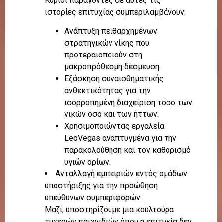
Κύριοι παράγοντες σε αυτές τις
ιστορίες επιτυχίας συμπεριλαμβάνουν:
Ανάπτυξη πειθαρχημένων
στρατηγικών νίκης που
προτεραιοποιούν στη
μακροπρόθεσμη δέσμευση.
Εξάσκηση συναισθηματικής
ανθεκτικότητας για την
ισορροπημένη διαχείριση τόσο των
νικών όσο και των ήττων.
Χρησιμοποιώντας εργαλεία
LeoVegas αναπτυγμένα για την
παρακολούθηση και τον καθορισμό
υγιών ορίων.
Ανταλλαγή εμπειριών εντός ομάδων
υποστήριξης για την προώθηση
υπεύθυνων συμπεριφορών.
Μαζί, υποστηρίζουμε μια κουλτούρα
τυχερών παιχνιδιών όπου η επιτυχία δεν