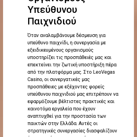
Υπεύθυνου
Παιχνιδιού
Όταν αναλαμβάνουμε δέσμευση για
υπεύθυνο παιχνίδι, η συνεργασία με
εξειδικευμένους οργανισμούς
υποστηρίζει τις προσπάθειές μας και
επεκτείνει την ζωτική υποστήριξη πέρα
από την πλατφόρμα μας. Στο LeoVegas
Casino, οι συνεργατικές μας
προσπάθειες με εξέχοντες φορείς
υπεύθυνου παιχνιδιού μας επιτρέπουν να
εφαρμόζουμε βέλτιστες πρακτικές και
καινοτόμα εργαλεία που έχουν
αναπτυχθεί για την προστασία των
παικτών στην Ελλάδα. Αυτές οι
στρατηγικές συνεργασίες διασφαλίζουν