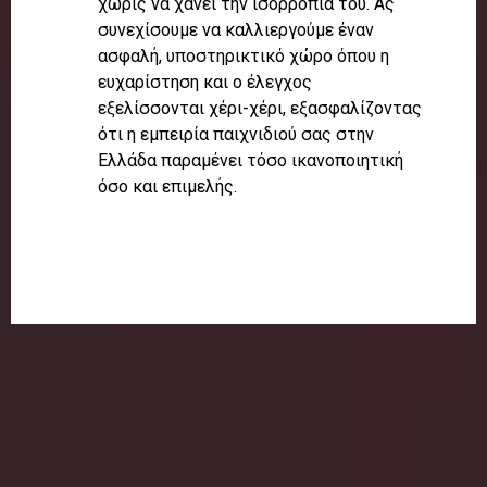
χωρίς να χάνει την ισορροπία του. Ας
συνεχίσουμε να καλλιεργούμε έναν
ασφαλή, υποστηρικτικό χώρο όπου η
ευχαρίστηση και ο έλεγχος
εξελίσσονται χέρι-χέρι, εξασφαλίζοντας
ότι η εμπειρία παιχνιδιού σας στην
Ελλάδα παραμένει τόσο ικανοποιητική
όσο και επιμελής.