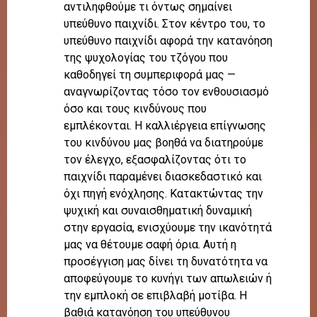
αντιληφθούμε τι όντως σημαίνει
υπεύθυνο παιχνίδι. Στον κέντρο του, το
υπεύθυνο παιχνίδι αφορά την κατανόηση
της ψυχολογίας του τζόγου που
καθοδηγεί τη συμπεριφορά μας —
αναγνωρίζοντας τόσο τον ενθουσιασμό
όσο και τους κινδύνους που
εμπλέκονται. Η καλλιέργεια επίγνωσης
του κινδύνου μας βοηθά να διατηρούμε
τον έλεγχο, εξασφαλίζοντας ότι το
παιχνίδι παραμένει διασκεδαστικό και
όχι πηγή ενόχλησης. Κατακτώντας την
ψυχική και συναισθηματική δυναμική
στην εργασία, ενισχύουμε την ικανότητά
μας να θέτουμε σαφή όρια. Αυτή η
προσέγγιση μας δίνει τη δυνατότητα να
αποφεύγουμε το κυνήγι των απωλειών ή
την εμπλοκή σε επιβλαβή μοτίβα. Η
βαθιά κατανόηση του υπεύθυνου