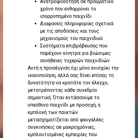
Ανατροφοδότηση σε πραγματικό
χρόνο που ενθαρρύνει το
ισορροπημένο παιχνίδι
Διαφανείς πληροφορίες σχετικά
με τις αποδόσεις και τους
μηχανισμούς του παιχνιδιού
Συστήματα επιβράβευσης που
παρέχουν κίνητρα για βιώσιμες
συνήθειες τυχερών παιχνιδιών
Αυτή η προσέγγιση όχι μόνο ενισχύει την
ικανοποίηση, αλλά σας δίνει επίσης τη
δυνατότητα να κρατάτε τον έλεγχο,
μετατρέποντας κάθε συνεδρία
σημαντική. Όταν εντάσσουμε το
υπεύθυνο παιχνίδι με προσοχή, η
εμπλοκή των παικτών
μετασχηματίζεται από φευγαλέες
συγκινήσεις σε μακροχρόνιες,
εμπλουτισμένες εμπειρίες που