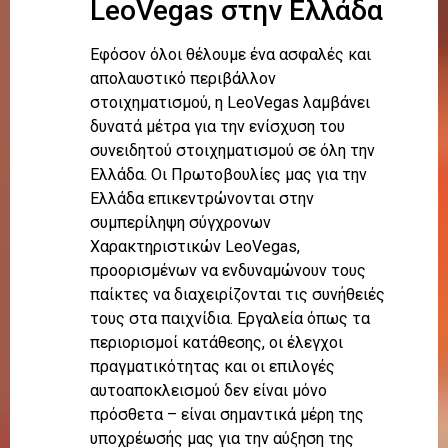
LeoVegas στην Ελλάδα
Εφόσον όλοι θέλουμε ένα ασφαλές και
απολαυστικό περιβάλλον
στοιχηματισμού, η LeoVegas λαμβάνει
δυνατά μέτρα για την ενίσχυση του
συνειδητού στοιχηματισμού σε όλη την
Ελλάδα. Οι Πρωτοβουλίες μας για την
Ελλάδα επικεντρώνονται στην
συμπερίληψη σύγχρονων
Χαρακτηριστικών LeoVegas,
προορισμένων να ενδυναμώνουν τους
παίκτες να διαχειρίζονται τις συνήθειές
τους στα παιχνίδια. Εργαλεία όπως τα
περιορισμοί κατάθεσης, οι έλεγχοι
πραγματικότητας και οι επιλογές
αυτοαποκλεισμού δεν είναι μόνο
πρόσθετα – είναι σημαντικά μέρη της
υποχρέωσής μας για την αύξηση της