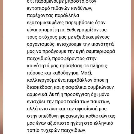
ότι παραμένουμε μπροστά στον
εντοπισμό πιθανών κινδύνων,
παρέχοντας παράλληλα
εξατομικευμένες παρεμβάσεις όταν
είναι απαραίτητο. Ευθυγραμμίζοντας
τους στόχους μας με εξειδικευμένους
οργανισμούς, ενισχύουμε την ικανότητά
μας να προάγουμε την υγιή συμπεριφορά
παιχνιδιού, προσφέροντας στην
κοινότητά μας πρόσβαση σε πλήρεις
πόρους και καθοδήγηση. Μαζί,
καλλιεργούμε ένα περιβάλλον όπου η
διασκέδαση και η ασφάλεια συμβιώνουν
αρμονικά. Αυτή η προσέγγιση όχι μόνο
ενισχύει την προστασία των παικτών,
αλλά ενισχύει και την αφοσίωσή μας
στην υπεύθυνη ψυχαγωγία, καθιστώντας
μας έναν αξιόπιστο ηγέτη στο ελληνικό
τοπίο τυχερών παιχνιδιών.