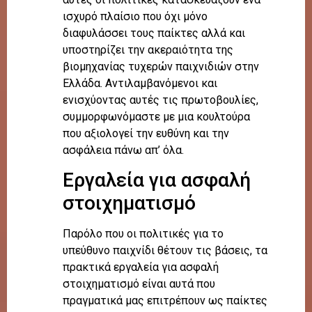
ισχυρό πλαίσιο που όχι μόνο
διαφυλάσσει τους παίκτες αλλά και
υποστηρίζει την ακεραιότητα της
βιομηχανίας τυχερών παιχνιδιών στην
Ελλάδα. Αντιλαμβανόμενοι και
ενισχύοντας αυτές τις πρωτοβουλίες,
συμμορφωνόμαστε με μια κουλτούρα
που αξιολογεί την ευθύνη και την
ασφάλεια πάνω απ’ όλα.
Εργαλεία για ασφαλή
στοιχηματισμό
Παρόλο που οι πολιτικές για το
υπεύθυνο παιχνίδι θέτουν τις βάσεις, τα
πρακτικά εργαλεία για ασφαλή
στοιχηματισμό είναι αυτά που
πραγματικά μας επιτρέπουν ως παίκτες