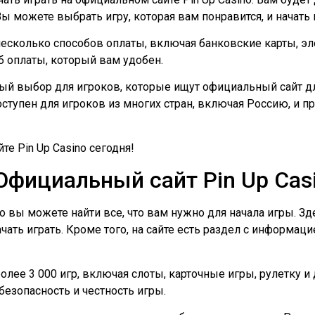
Вы можете выбрать игру, которая вам понравится, и начать 
 несколько способов оплаты, включая банковские карты, э
 оплаты, который вам удобен.
чный выбор для игроков, которые ищут официальный сайт д
оступен для игроков из многих стран, включая Россию, и п
те Pin Up Casino сегодня!
Официальный сайт Pin Up Cas
o вы можете найти все, что вам нужно для начала игры. З
чать играть. Кроме того, на сайте есть раздел с информаци
более 3 000 игр, включая слоты, карточные игры, рулетку и
безопасность и честность игры.