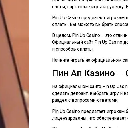
слоты, карточные игры и рулетку. 
Pin Up Casino предлагает игрокам
оплаты. Вы можете выбрать способ
В целом, Pin Up Casino – это отли
Официальный сайт Pin Up Casino д
и способов оплаты.
Начните играть на официальном сай
Пин Ап Казино – 
На официальном сайте Pin Up Casin
сделать депозит, выбрать игру и на
раздел с вопросами-ответами.
Pin Up Casino предлагает игрокам 
лицензированы, что обеспечивает 