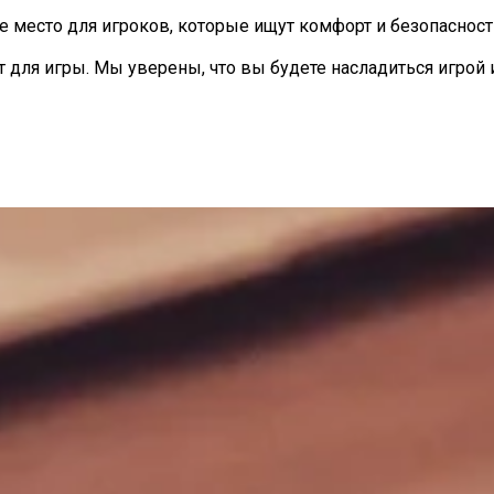
ее место для игроков, которые ищут комфорт и безопасност
 для игры. Мы уверены, что вы будете насладиться игрой и