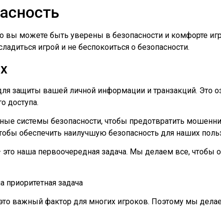
пасность
ino вы можете быть уверены в безопасности и комфорте и
ладиться игрой и не беспокоиться о безопасности.
х
я защиты вашей личной информации и транзакций. Это оз
о доступа.
ные системы безопасности, чтобы предотвратить мошенни
чтобы обеспечить наилучшую безопасность для наших поль
– это наша первоочередная задача. Мы делаем все, чтобы 
а приоритетная задача
это важный фактор для многих игроков. Поэтому мы делае