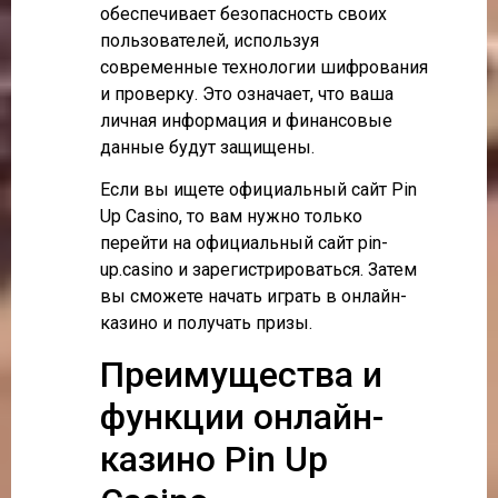
обеспечивает безопасность своих
пользователей, используя
современные технологии шифрования
и проверку. Это означает, что ваша
личная информация и финансовые
данные будут защищены.
Если вы ищете официальный сайт Pin
Up Casino, то вам нужно только
перейти на официальный сайт pin-
up.casino и зарегистрироваться. Затем
вы сможете начать играть в онлайн-
казино и получать призы.
Преимущества и
функции онлайн-
казино Pin Up