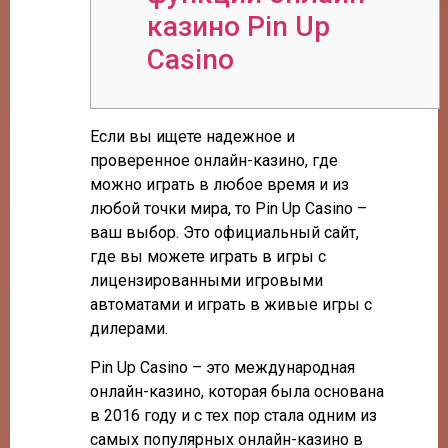
казино Pin Up
Casino
Если вы ищете надежное и
проверенное онлайн-казино, где
можно играть в любое время и из
любой точки мира, то Pin Up Casino –
ваш выбор. Это официальный сайт,
где вы можете играть в игры с
лицензированными игровыми
автоматами и играть в живые игры с
дилерами.
Pin Up Casino – это международная
онлайн-казино, которая была основана
в 2016 году и с тех пор стала одним из
самых популярных онлайн-казино в