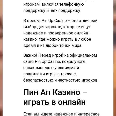
игрокам, включая телефонную
поддержку и чат- поддержку.
В целом, Pin Up Casino – это отличный
выбор для игроков, которые ищут
надежное и проверенное онлайн-
казино, где можно играть в любое
время и из любой точки мира.
Важно! Перед игрой на официальном
сайте Pin Up Casino, пожалуйста,
ознакомьтесь с условиями и
правилами игры, а также с
безопасностью и честностью игроков.
Пин Ап Казино –
играть в онлайн
Если вы ищете надежное и интересное