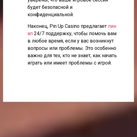
будет безопасной и
конфиденциальной.
Наконец, Pin Up Casino предлагает
пин
ап
24/7 поддержку, чтобы помочь вам
в любое время, если у вас возникнут
вопросы или проблемы. Это особенно
важно для тех, кто не знает, как начать
играть или имеет проблемы с игрой.