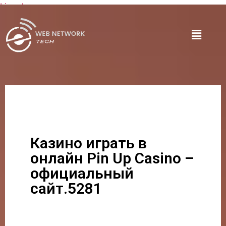
Lire plus
Казино играть в
онлайн Pin Up Casino –
официальный
сайт.5281