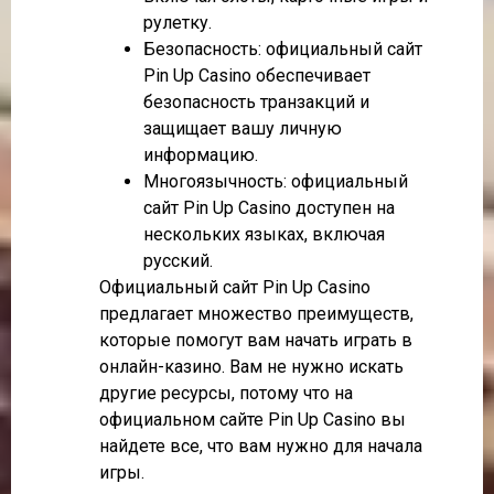
рулетку.
Безопасность: официальный сайт
Pin Up Casino обеспечивает
безопасность транзакций и
защищает вашу личную
информацию.
Многоязычность: официальный
сайт Pin Up Casino доступен на
нескольких языках, включая
русский.
Официальный сайт Pin Up Casino
предлагает множество преимуществ,
которые помогут вам начать играть в
онлайн-казино. Вам не нужно искать
другие ресурсы, потому что на
официальном сайте Pin Up Casino вы
найдете все, что вам нужно для начала
игры.