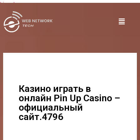
Lire plus
Казино играть в
онлайн Pin Up Casino –
официальный
сайт.4796