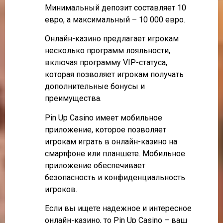
Минимальный депозит составляет 10
евро, а максимальный – 10 000 евро.
Онлайн-казино предлагает игрокам
несколько программ лояльности,
включая программу VIP-статуса,
которая позволяет игрокам получать
дополнительные бонусы и
преимущества.
Pin Up Casino имеет мобильное
приложение, которое позволяет
игрокам играть в онлайн-казино на
смартфоне или планшете. Мобильное
приложение обеспечивает
безопасность и конфиденциальность
игроков.
Если вы ищете надежное и интересное
онлайн-казино, то Pin Up Casino – ваш