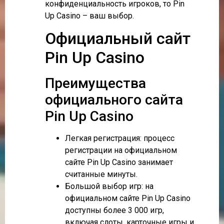
конфиденциальность игроков, то Pin
Up Casino – ваш выбор.
Официальный сайт
Pin Up Casino
Преимущества
официального сайта
Pin Up Casino
Легкая регистрация: процесс
регистрации на официальном
сайте Pin Up Casino занимает
считанные минуты.
Большой выбор игр: на
официальном сайте Pin Up Casino
доступны более 3 000 игр,
включая слоты, карточные игры и