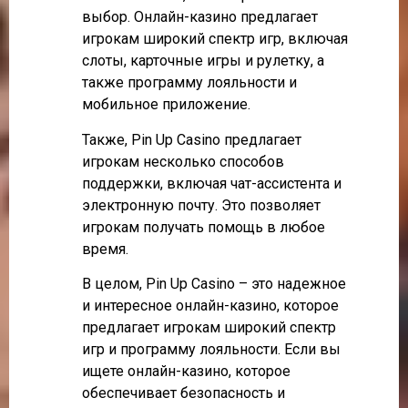
выбор. Онлайн-казино предлагает
игрокам широкий спектр игр, включая
слоты, карточные игры и рулетку, а
также программу лояльности и
мобильное приложение.
Также, Pin Up Casino предлагает
игрокам несколько способов
поддержки, включая чат-ассистента и
электронную почту. Это позволяет
игрокам получать помощь в любое
время.
В целом, Pin Up Casino – это надежное
и интересное онлайн-казино, которое
предлагает игрокам широкий спектр
игр и программу лояльности. Если вы
ищете онлайн-казино, которое
обеспечивает безопасность и