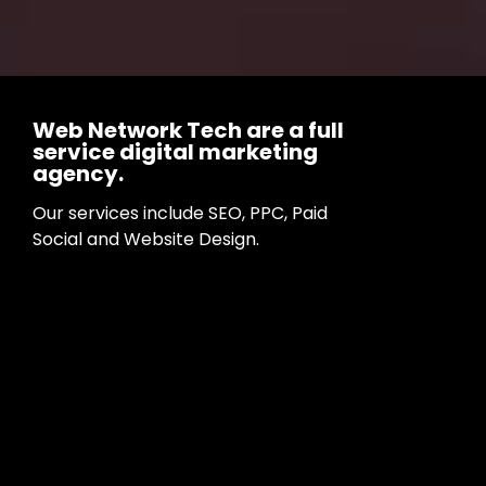
Web Network Tech are a full
service digital marketing
agency.
Our services include SEO, PPC, Paid
Social and Website Design.