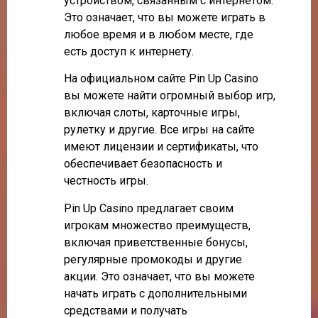
устройством, связанным с интернетом.
Это означает, что вы можете играть в
любое время и в любом месте, где
есть доступ к интернету.
На официальном сайте Pin Up Casino
вы можете найти огромный выбор игр,
включая слоты, карточные игры,
рулетку и другие. Все игры на сайте
имеют лицензии и сертификаты, что
обеспечивает безопасность и
честность игры.
Pin Up Casino предлагает своим
игрокам множество преимуществ,
включая приветственные бонусы,
регулярные промокоды и другие
акции. Это означает, что вы можете
начать играть с дополнительными
средствами и получать