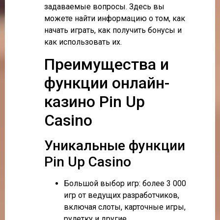
задаваемые вопросы. Здесь вы
можете найти информацию о том, как
начать играть, как получить бонусы и
как использовать их.
Преимущества и
функции онлайн-
казино Pin Up
Casino
Уникальные функции
Pin Up Casino
Большой выбор игр: более 3 000
игр от ведущих разработчиков,
включая слоты, карточные игры,
рулетку и другие.