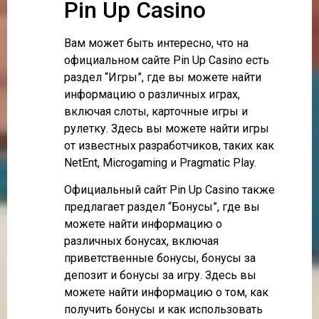
Pin Up Casino
Вам может быть интересно, что на
официальном сайте Pin Up Casino есть
раздел “Игры”, где вы можете найти
информацию о различных играх,
включая слоты, карточные игры и
рулетку. Здесь вы можете найти игры
от известных разработчиков, таких как
NetEnt, Microgaming и Pragmatic Play.
Официальный сайт Pin Up Casino также
предлагает раздел “Бонусы”, где вы
можете найти информацию о
различных бонусах, включая
приветственные бонусы, бонусы за
депозит и бонусы за игру. Здесь вы
можете найти информацию о том, как
получить бонусы и как использовать