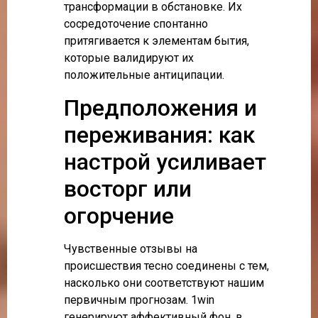
трансформации в обстановке. Их
сосредоточение спонтанно
притягивается к элементам бытия,
которые валидируют их
положительные антиципации.
Предположения и
переживания: как
настрой усиливает
восторг или
огорчение
Чувственные отзывы на
происшествия тесно соединены с тем,
насколько они соответствуют нашим
первичным прогнозам. 1win
генерируют аффективный фон, в