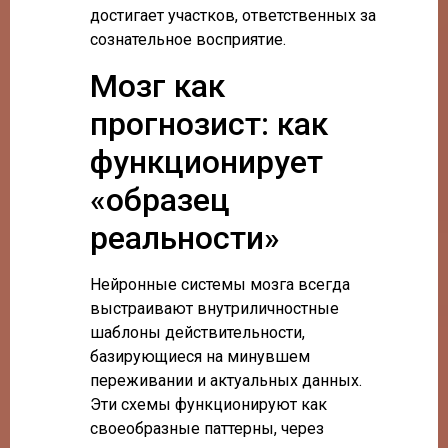
достигает участков, ответственных за
сознательное восприятие.
Мозг как
прогнозист: как
функционирует
«образец
реальности»
Нейронные системы мозга всегда
выстраивают внутриличностные
шаблоны действительности,
базирующиеся на минувшем
переживании и актуальных данных.
Эти схемы функционируют как
своеобразные паттерны, через