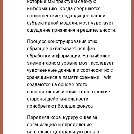
которые мы трактуем свежую
информацию. Когда свершается
происшествие, подходящее нашей
субъективной модели, мозг чувствует
ощущение признания и решительности.
Процесс конструирования этих
образцов охватывает ряд фаз
обработки информации. На наиболее
элементарном уровне мозг исследует
чувственные данные и соотносит их с
хранящимися в памяти схемами. 1win
создаются на основе этого
сопоставления и влияют на то, какие
стороны действительности
приобретают больше фокуса.
Передняя кора, курирующая за
организацию и определение,
выполняет центральную роль в