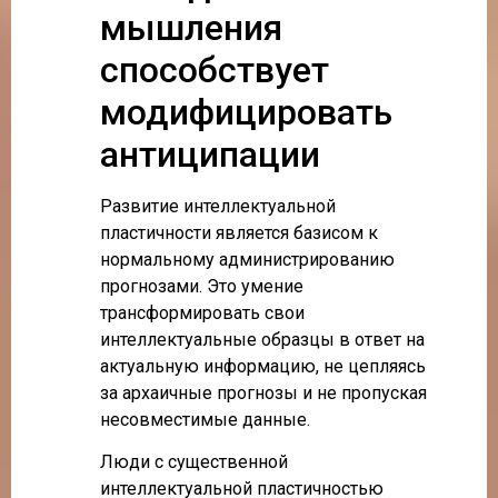
мышления
способствует
модифицировать
антиципации
Развитие интеллектуальной
пластичности является базисом к
нормальному администрированию
прогнозами. Это умение
трансформировать свои
интеллектуальные образцы в ответ на
актуальную информацию, не цепляясь
за архаичные прогнозы и не пропуская
несовместимые данные.
Люди с существенной
интеллектуальной пластичностью