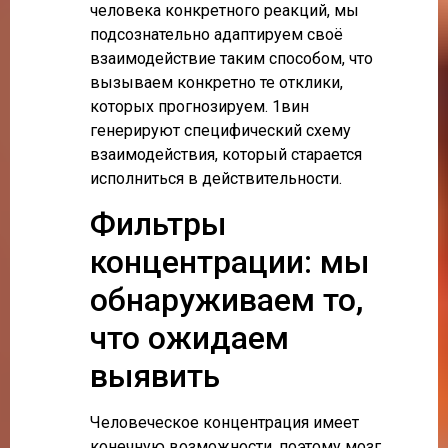
человека конкретного реакций, мы
подсознательно адаптируем своё
взаимодействие таким способом, что
вызываем конкретно те отклики,
которых прогнозируем. 1вин
генерируют специфический схему
взаимодействия, который старается
исполниться в действительности.
Фильтры
концентрации: мы
обнаруживаем то,
что ожидаем
выявить
Человеческое концентрация имеет
конечную возможности, поэтому мозг