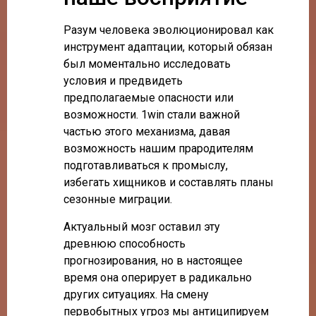
Разум человека эволюционировал как
инструмент адаптации, который обязан
был моментально исследовать
условия и предвидеть
предполагаемые опасности или
возможности. 1win стали важной
частью этого механизма, давая
возможность нашим прародителям
подготавливаться к промыслу,
избегать хищников и составлять планы
сезонные миграции.
Актуальный мозг оставил эту
древнюю способность
прогнозирования, но в настоящее
время она оперирует в радикально
других ситуациях. На смену
первобытных угроз мы антиципируем