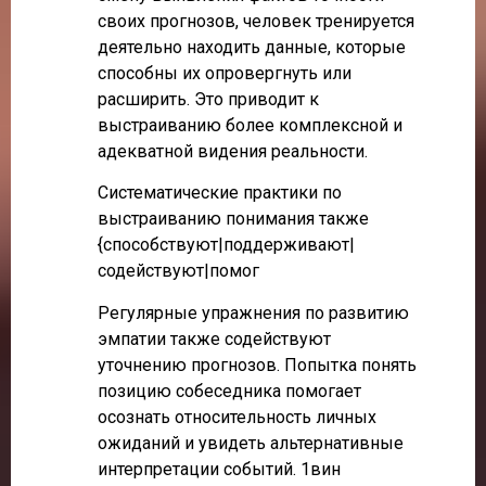
своих прогнозов, человек тренируется
деятельно находить данные, которые
способны их опровергнуть или
расширить. Это приводит к
выстраиванию более комплексной и
адекватной видения реальности.
Систематические практики по
выстраиванию понимания также
{способствуют|поддерживают|
содействуют|помог
Регулярные упражнения по развитию
эмпатии также содействуют
уточнению прогнозов. Попытка понять
позицию собеседника помогает
осознать относительность личных
ожиданий и увидеть альтернативные
интерпретации событий. 1вин