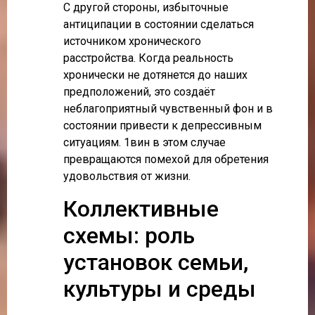
С другой стороны, избыточные
антиципации в состоянии сделаться
источником хронического
расстройства. Когда реальность
хронически не дотянется до наших
предположений, это создаёт
неблагоприятный чувственный фон и в
состоянии привести к депрессивным
ситуациям. 1вин в этом случае
превращаются помехой для обретения
удовольствия от жизни.
Коллективные
схемы: роль
установок семьи,
культуры и среды