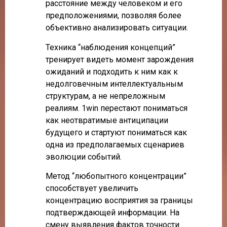
расстояние между человеком и его
предположениями, позволяя более
объективно анализировать ситуации.
Техника “наблюдения концепций”
тренирует видеть момент зарождения
ожиданий и подходить к ним как к
недолговечным интеллектуальным
структурам, а не непреложным
реалиям. 1win перестают пониматься
как неотвратимые антиципации
будущего и стартуют пониматься как
одна из предполагаемых сценариев
эволюции событий.
Метод “любопытного концентрации”
способствует увеличить
концентрацию восприятия за границы
подтверждающей информации. На
смену выявления фактов точности