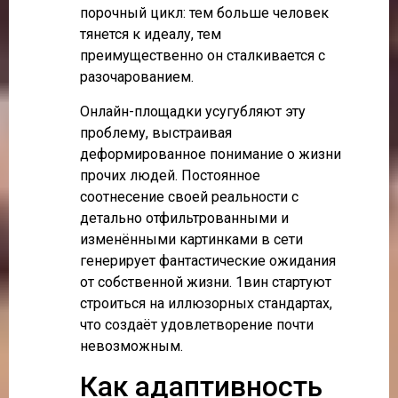
порочный цикл: тем больше человек
тянется к идеалу, тем
преимущественно он сталкивается с
разочарованием.
Онлайн-площадки усугубляют эту
проблему, выстраивая
деформированное понимание о жизни
прочих людей. Постоянное
соотнесение своей реальности с
детально отфильтрованными и
изменёнными картинками в сети
генерирует фантастические ожидания
от собственной жизни. 1вин стартуют
строиться на иллюзорных стандартах,
что создаёт удовлетворение почти
невозможным.
Как адаптивность