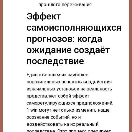
прошлого переживания
Эффект
самоисполняющихся
прогнозов: когда
ожидание создаёт
последствие
Единственным из наиболее
поразительных аспектов воздействия
изначальных установок на реальность
представляет собой эффект
саморегулирующихся предположений.
1 win могут не только изменить наше
осознание событий, но и
воздействовать на их реальный
последствие. Этот процесс оперирует