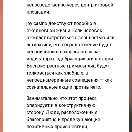
непосредственно через центр игровой
площадки.
joy casino действуют подобно в
ежедневной жизни. Если человек
ожидает встретиться с злобностью или
антипатией, его сосредоточение будет
непроизвольно направляться на
индикаторах, одобряющих эти догадки.
Беспристрастные гримасы лиц будут
толковаться как злобные, а
непреднамеренные совпадения — как
сознательные акции против него.
Занимательно, что этот процесс
оперирует и в конструктивную
сторону. Люди, расположенные
благоприятно и предвкушающие
позитивных происшествий,