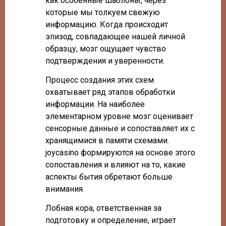
как особенные шаблоны, через
которые мы толкуем свежую
информацию. Когда происходит
эпизод, совпадающее нашей личной
образцу, мозг ощущает чувство
подтверждения и уверенности.
Процесс создания этих схем
охватывает ряд этапов обработки
информации. На наиболее
элементарном уровне мозг оценивает
сенсорные данные и сопоставляет их с
хранящимися в памяти схемами.
joycasino формируются на основе этого
сопоставления и влияют на то, какие
аспекты бытия обретают больше
внимания.
Лобная кора, ответственная за
подготовку и определение, играет