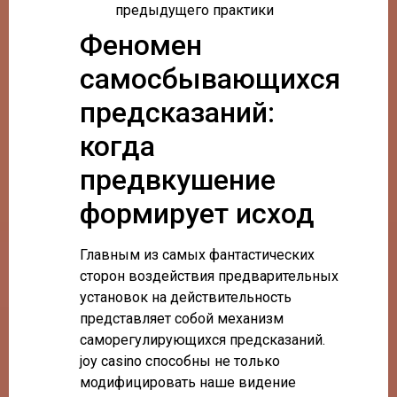
предыдущего практики
Феномен
самосбывающихся
предсказаний:
когда
предвкушение
формирует исход
Главным из самых фантастических
сторон воздействия предварительных
установок на действительность
представляет собой механизм
саморегулирующихся предсказаний.
joy casino способны не только
модифицировать наше видение