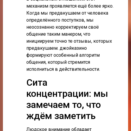
механизм проявляется ещё более ярко.
Когда мы предвкушаем от человека
определённого поступков, мы
неосознанно корректируем своё
общение таким манером, что
инициируем точно те отзывы, которых
предвкушаем. джойказино
формируют особенный алгоритм
общения, который стремится
исполниться в действительности.
Сита
концентрации: мы
замечаем то, что
ждём заметить
Людское внимание обладает