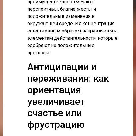
преимущественно отмечают
перспективы, благие жесты и
положительные изменения в
окружающей среде. Их концентрация
естественным образом направляется к
элементам действительности, которые
одобряют их положительные
прогнозы.
Антиципации и
переживания: как
ориентация
увеличивает
счастье или
фрустрацию