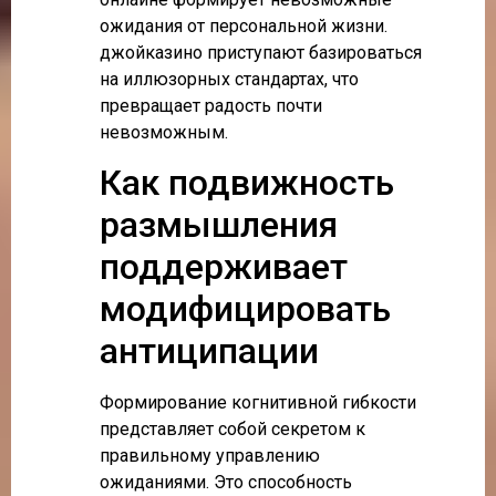
ожидания от персональной жизни.
джойказино приступают базироваться
на иллюзорных стандартах, что
превращает радость почти
невозможным.
Как подвижность
размышления
поддерживает
модифицировать
антиципации
Формирование когнитивной гибкости
представляет собой секретом к
правильному управлению
ожиданиями. Это способность