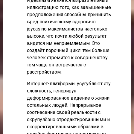
Идеализм является выразительный
иллюстрацию того, как завышенные
предположения способны причинить
вред психическому здоровью.
joycasino максималистов настолько
высоки, что почти любой результат
видится им неприемлемым. Это
создаёт порочный цикл: тем больше
человек стремится к совершенству,
тем чаще он встречается с
расстройством.
Интернет-платформы усугубляют эту
сложность, генерируя
деформированное видение о жизни
остальных людей. Непрерывное
соотнесение своей реальности с
скрупулёзно отредактированными и
скорректированными образами в
онлайне формирует невозможные