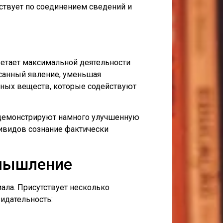
йствует по соединением сведений и
ретает максимальной деятельности
исанный явление, уменьшая
нных веществ, которые содействуют
 демонстрируют намного улучшенную
ивидов сознание фактически
мышление
ла. Присутствует несколько
идательность: