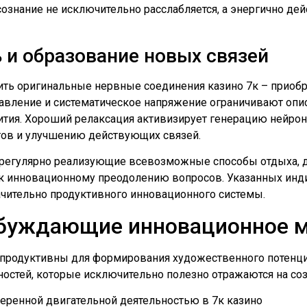
ознание не исключительно расслабляется, а энергично де
 и образование новых связей
оить оригинальные нервные соединения казино 7к – приоб
Давление и систематическое напряжение ограничивают оп
вития. Хороший релаксация активизирует генерацию нейро
ов и улучшению действующих связей.
, регулярно реализующие всевозможные способы отдыха,
 к инновационному преодолению вопросов. Указанных инд
начительно продуктивного инновационного системы.
обуждающие инновационное 
продуктивны для формирования художественного потенциа
остей, которые исключительно полезно отражаются на соз
еренной двигательной деятельностью в 7к казино