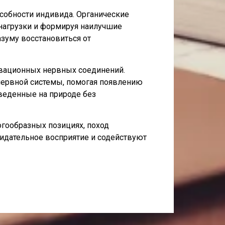
собности индивида. Органические
нагрузки и формируя наилучшие
азуму восстановиться от
вационных нервных соединений.
нервной системы, помогая появлению
оведенные на природе без
огообразных позициях, поход
зидательное восприятие и содействуют