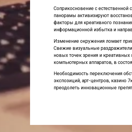
Соприкосновение с естественной 
панорамы активизируют восстанов
факторы для креативного познания
информационной избытка и направ
Изменение окружения ломает при
Свежие визуальные раздражители
новых точек зрения и креативных 
компьютерных аппаратов, в состоя
Необходимость переключения обста
экспозиций, арт-центров, казино 
преодолеть инновационные препят