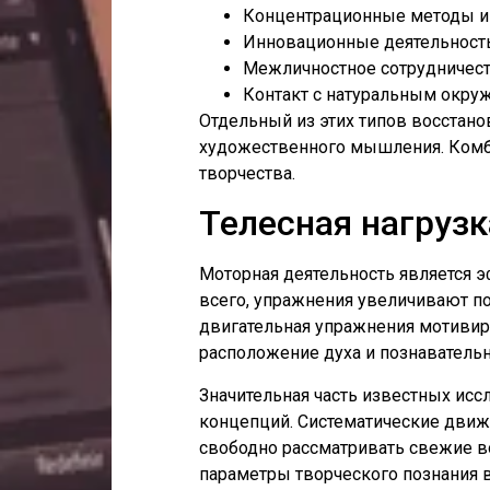
Концентрационные методы и 
Инновационные деятельность
Межличностное сотрудничес
Контакт с натуральным окру
Отдельный из этих типов восстан
художественного мышления. Комб
творчества.
Телесная нагруз
Моторная деятельность является 
всего, упражнения увеличивают п
двигательная упражнения мотивир
расположение духа и познавательн
Значительная часть известных исс
концепций. Систематические движе
свободно рассматривать свежие 
параметры творческого познания в