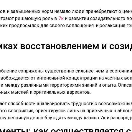
ов и завышенных норм немало люди пренебрегают о ценн
 играют решающую роль в
7к
и развитии созидательного в
ких предпосылок для своего воплощения, и релаксация г
мках восстановлением и соз
абление сопряжены существенно сильнее, чем в состоянии
свобождается от интенсивной концентрации на частных воп
и между различными территориями знаний и опыта. Описа
льных мыслей и оригинальных вариантов.
ет способность анализировать трудности с всевозможным
ного восприятия, ориентируясь лишь на привычных шаблон
удку непринужденно блуждать между казино 7к и разноро
менты: как осуществляется с