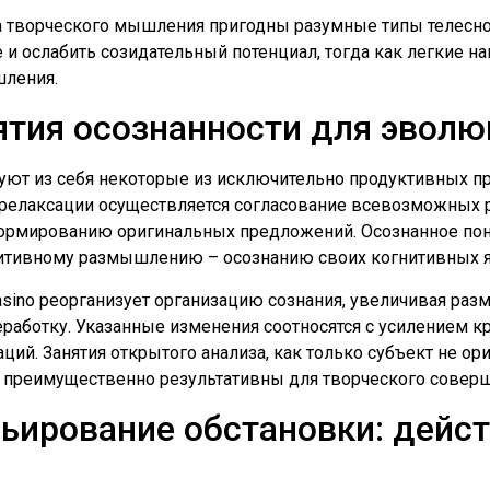
ска творческого мышления пригодны разумные типы телесн
и ослабить созидательный потенциал, тогда как легкие н
шления.
ятия осознанности для эволю
уют из себя некоторые из исключительно продуктивных 
 релаксации осуществляется согласование всевозможных р
ормированию оригинальных предложений. Осознанное пон
нитивному размышлению – осознанию своих когнитивных 
asino реорганизует организацию сознания, увеличивая разм
аботку. Указанные изменения соотносятся с усилением к
ий. Занятия открытого анализа, как только субъект не ори
я, преимущественно результативны для творческого совер
рьирование обстановки: дейс