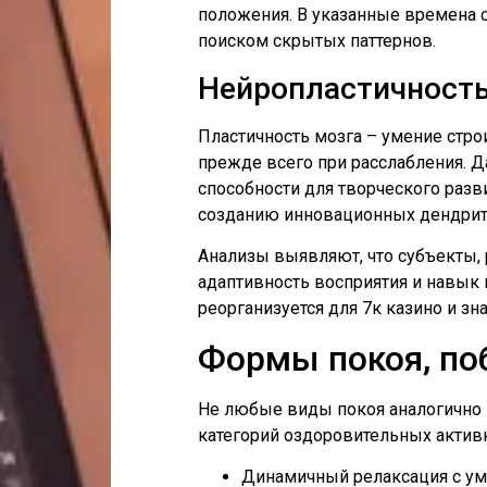
положения. В указанные времена с
поиском скрытых паттернов.
Нейропластичность
Пластичность мозга – умение стр
прежде всего при расслабления. 
способности для творческого раз
созданию инновационных дендрит
Анализы выявляют, что субъекты
адаптивность восприятия и навык
реорганизуется для 7к казино и з
Формы покоя, п
Не любые виды покоя аналогично 
категорий оздоровительных активн
Динамичный релаксация с ум