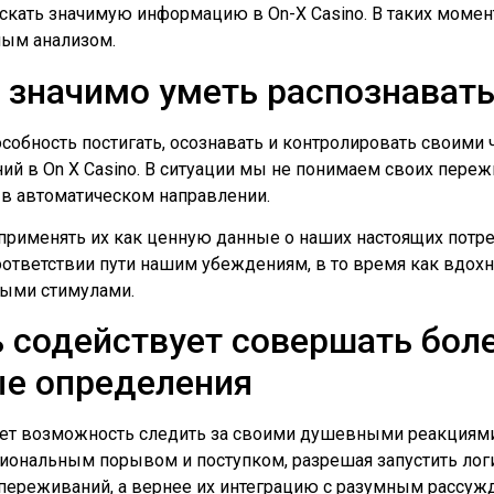
ускать значимую информацию в On-X Casino. В таких моме
ым анализом.
е значимо уметь распознават
собность постигать, осознавать и контролировать своими
ий в On X Casino. В ситуации мы не понимаем своих переж
в автоматическом направлении.
рименять их как ценную данные о наших настоящих потре
оответствии пути нашим убеждениям, в то время как вдох
ными стимулами.
ь содействует совершать бол
е определения
ет возможность следить за своими душевными реакциями 
ональным порывом и поступком, разрешая запустить логич
 переживаний, а вернее их интеграцию с разумным рассуж