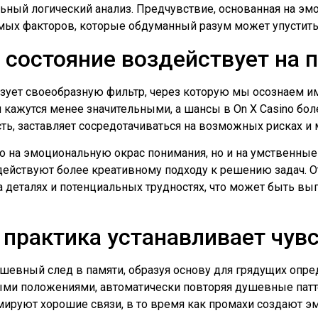
альный логический анализ. Предчувствие, основанная на э
ых факторов, которые обдуманный разум может упустить
 состояние воздействует на 
зует своеобразную фильтр, через которую мы осознаем 
и кажутся менее значительными, а шансы в On X Casino бо
ь, заставляет сосредотачиваться на возможных рисках и 
ко на эмоциональную окрас понимания, но и на умственны
действуют более креативному подходу к решению задач. 
деталях и потенциальных трудностях, что может быть выг
практика устанавливает чув
евный след в памяти, образуя основу для грядущих опред
ными положениями, автоматически повторяя душевные пат
мируют хорошие связи, в то время как промахи создают 