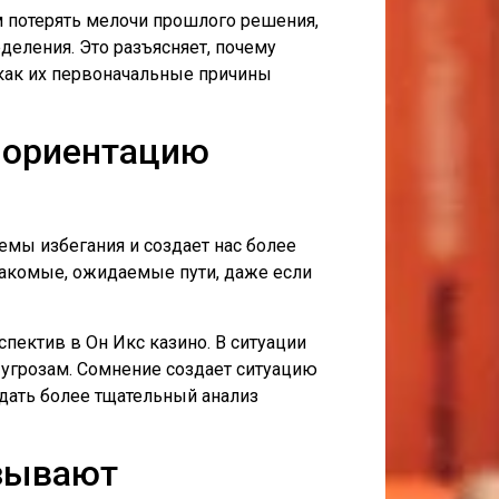
 потерять мелочи прошлого решения,
деления. Это разъясняет, почему
 как их первоначальные причины
т ориентацию
мы избегания и создает нас более
акомые, ожидаемые пути, даже если
пектив в Он Икс казино. В ситуации
угрозам. Сомнение создает ситуацию
дать более тщательный анализ
ызывают