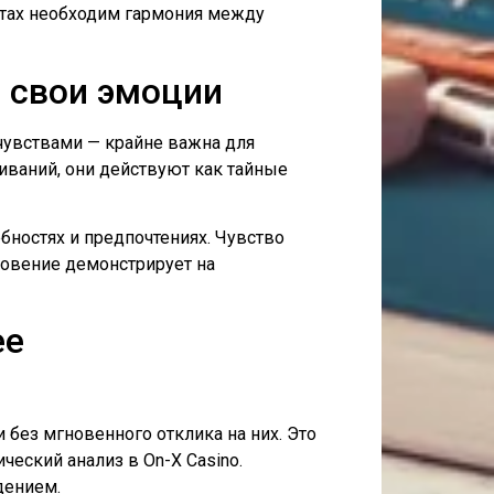
нтах необходим гармония между
ь свои эмоции
 чувствами — крайне важна для
иваний, они действуют как тайные
бностях и предпочтениях. Чувство
новение демонстрирует на
ее
без мгновенного отклика на них. Это
еский анализ в On-X Casino.
дением.