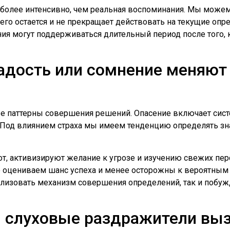
более интенсивно, чем реальная воспоминания. Мы можем
его остается и не прекращает действовать на текущие опре
ния могут поддерживаться длительный период после того,
радость или сомнение меняю
 паттерны совершения решений. Опасение включает систе
Под влиянием страха мы имеем тенденцию определять зн
т, активизируют желание к угрозе и изучению свежих перс
 оцениваем шанс успеха и менее осторожны к вероятным 
ализовать механизм совершения определений, так и побуж
и слуховые раздражители в