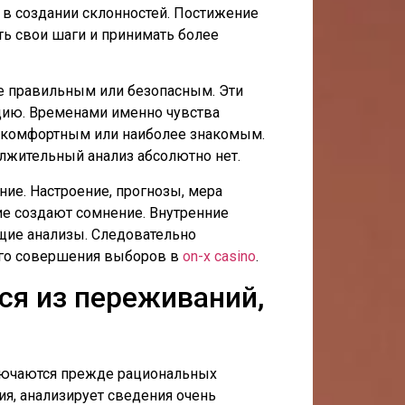
в создании склонностей. Постижение
ть свои шаги и принимать более
ее правильным или безопасным. Эти
ацию. Временами именно чувства
м комфортным или наиболее знакомым.
олжительный анализ абсолютно нет.
ие. Настроение, прогнозы, мера
ие создают сомнение. Внутренние
щие анализы. Следовательно
ого совершения выборов в
on-x casino
.
ся из переживаний,
ключаются прежде рациональных
ия, анализирует сведения очень