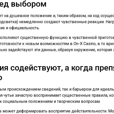
ред выбором
т на душевное положение и, таким образом, на ход осущ
подсветка) немедленно создают чувственные реакции. Наг
ние и официальность.
исполняют существенную функцию в чувственной пригото
готовности к новым возможностям в On-X Casino, в то вре
ьно задействуют эти данные, образуя окружение, которая
ия содействуют, а когда пре
о
ым происхождением сведений, так и барьером для идеаль
 чутье зачастую воспринимает существенные правила, к
я к социальным положениям и творческим вопросам.
тв может деформировать восприятие действительности. 