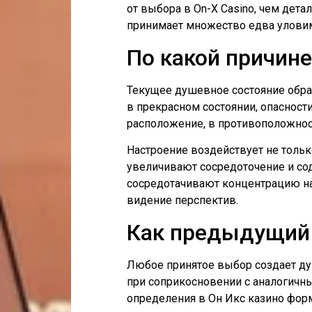
от выбора в On-X Casino, чем дет
принимает множество едва уловим
По какой причине
Текущее душевное состояние обра
в прекрасном состоянии, опасност
расположение, в противоположност
Настроение воздействует не толь
увеличивают сосредоточение и со
сосредотачивают концентрацию на 
видение перспектив.
Как предыдущий 
Любое принятое выбор создает душ
при соприкосновении с аналогич
определения в Он Икс казино фор