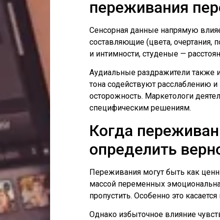
переживания пе
Сенсорная данные напрямую влияе
составляющие (цвета, очертания, 
и интимности, студеные — расстоя
Аудиальные раздражители также 
тона содействуют расслаблению и 
осторожность. Маркетологи деятел
специфическим решениям.
Когда переживан
определить верн
Переживания могут быть как ценн
массой переменных эмоциональная
пропустить. Особенно это касаетс
Однако избыточное влияние чувс