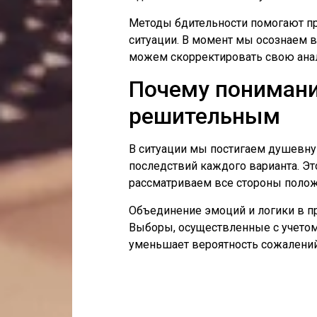
Методы бдительности помогают пр
ситуации. В момент мы осознаем 
можем скорректировать свою анал
Почему понимани
решительным
В ситуации мы постигаем душевн
последствий каждого варианта. Э
рассматриваем все стороны положе
Объединение эмоций и логики в пр
Выборы, осуществленные с учетом
уменьшает вероятность сожалени