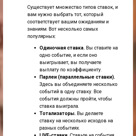
Существует множество типов ставок, и
вам нужно выбрать тот, который
соответствует вашим ожиданиям и
знаниям. Вот несколько самых
популярных:
Одиночная ставка.
Вы ставите на
одно событие, и если оно
выигрывает, вы получаете
выплату по коэффициенту.
Парлеи (параллельные ставки).
Здесь вы объединяете несколько
событий в одну ставку. Все
события должны пройти, чтобы
ставка выиграла.
Тотализаторы.
Вы делаете
ставку на несколько исходов на
разных событиях.
LIVE-ставки.
Ставьте на события,