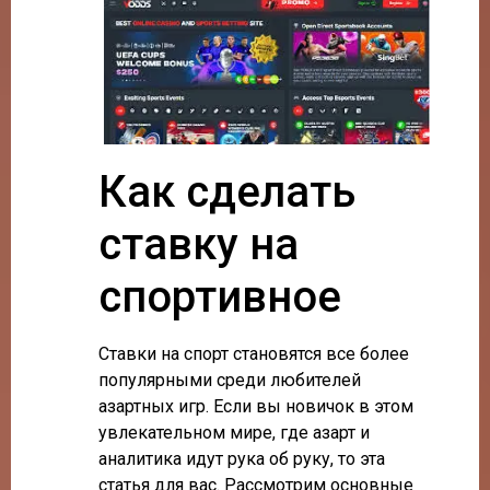
Как сделать
ставку на
спортивное
Ставки на спорт становятся все более
популярными среди любителей
азартных игр. Если вы новичок в этом
увлекательном мире, где азарт и
аналитика идут рука об руку, то эта
статья для вас. Рассмотрим основные