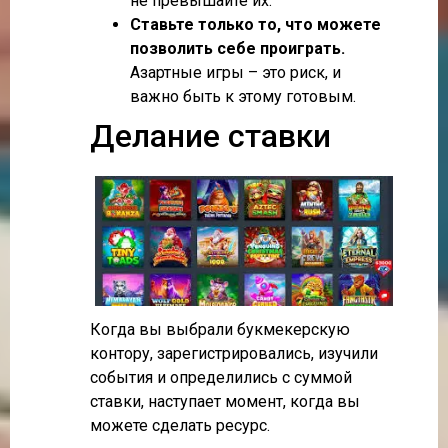
не превышайте их.
Ставьте только то, что можете
позволить себе проиграть.
Азартные игры – это риск, и
важно быть к этому готовым.
Делание ставки
Когда вы выбрали букмекерскую
контору, зарегистрировались, изучили
события и определились с суммой
ставки, наступает момент, когда вы
можете сделать ресурс.