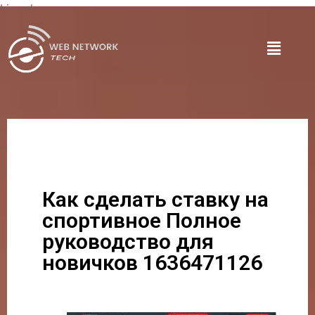
Lire plus
Как сделать ставку на
спортивное Полное
руководство для
новичков 1636471126