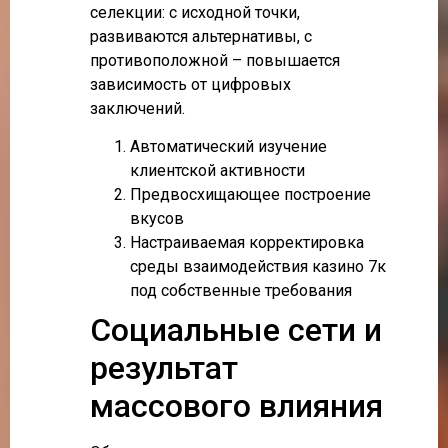
селекции: с исходной точки,
развиваются альтернативы, с
противоположной – повышается
зависимость от цифровых
заключений.
Автоматический изучение
клиентской активности
Предвосхищающее построение
вкусов
Настраиваемая корректировка
среды взаимодействия казино 7к
под собственные требования
Социальные сети и
результат
массового влияния