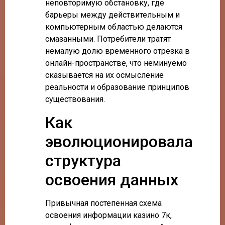
неповторимую обстановку, где
барьеры между действительным и
компьютерным областью делаются
смазанными. Потребители тратят
немалую долю временного отрезка в
онлайн-пространстве, что неминуемо
сказывается на их осмысление
реальности и образование принципов
существования.
Как
эволюционировала
структура
освоения данных
Привычная постепенная схема
освоения информации казино 7к,