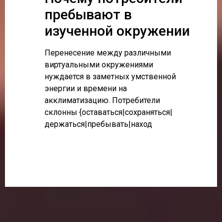
пребывают в
изученной окружении
Перенесение между различными
виртуальными окружениями
нуждается в заметных умственной
энергии и времени на
акклиматизацию. Потребители
склонны {оставаться|сохраняться|
держаться|пребывать|наход