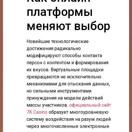
платформы
меняют выбор
Новейшие технологические
достижения радикально
модифицируют способы контакта
персон с контентом и формирования
их вкусов. Виртуальные площадки
превращаются не исключительно
механизмами для отыскания данных,
но сильными инструментами
принуждения на модели действий
массы участников.
официальный сайт
7K Casino
образует многоуровневую
систему воздействия на разум людей
через многочисленные электронные