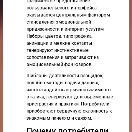
Графическое представление
пользовательского интерфейса
оказывается центральным фактором
становления эмоциональной
привязанности к интернет-услугам.
Наборы цветов, типографика,
анимации и мелкие контакты
генерируют инстинктивные
сопоставления и затрагивают на
эмоциональный фон юзеров.
Шаблоны деятельности площадок,
подобно методы подачи данных,
частота апдейтов и рычаги взаимного
отклика, генерируют долговременные
пристрастия и практики. Потребители
приобретают сердечную склонность к
знакомым панелям и связям.
Почему потребители