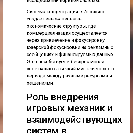
исследований нервной системы.
Система концентрации в 7к казино
создает инновационные
экономические структуры, где
коммерциализация осуществляется
через привлечение и фокусировку
юзерской фокусировки на рекламных
сообщениях и финансируемых данных.
Это способствует к беспрестанной
состязанию за всякий миг клиентского
периода между разными ресурсами и
решениями.
Роль внедрения
игровых механик и
взаимодействующих
систем в