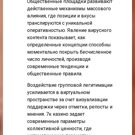
Общественные площадки развивают
действенные механизмы массового
влияния, где позиции и вкусы
транслируются с уникальной
оперативностью. Явление вирусного
контента показывает, как
определенные концепции способны
моментально покрыть бесчисленное
число личностей, производя
современные тенденции и
общественные правила.
Воздействие групповой легитимации
усиливается в виртуальном
пространстве за счет визуализации
поддержки через отметки, репосты и
мнения. 7к казино задает
современные параметры
коллективной ценности, где