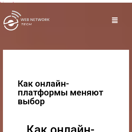
Lire plus
Как онлайн-
платформы меняют
выбор
Как онлайн-