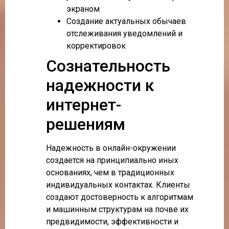
экраном
Создание актуальных обычаев
отслеживания уведомлений и
корректировок
Сознательность
надежности к
интернет-
решениям
Надежность в онлайн-окружении
создается на принципиально иных
основаниях, чем в традиционных
индивидуальных контактах. Клиенты
создают достоверность к алгоритмам
и машинным структурам на почве их
предвидимости, эффективности и