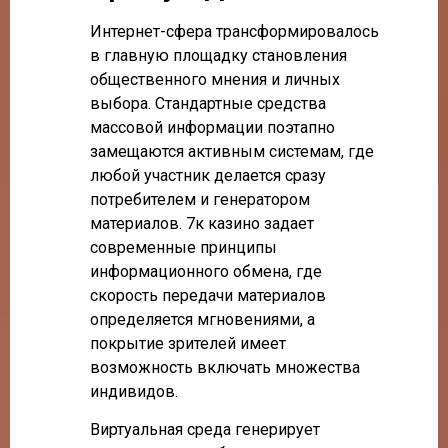
Интернет-сфера трансформировалось
в главную площадку становления
общественного мнения и личных
выбора. Стандартные средства
массовой информации поэтапно
замещаются активным системам, где
любой участник делается сразу
потребителем и генератором
материалов. 7к казино задает
современные принципы
информационного обмена, где
скорость передачи материалов
определяется мгновениями, а
покрытие зрителей имеет
возможность включать множества
индивидов.
Виртуальная среда генерирует