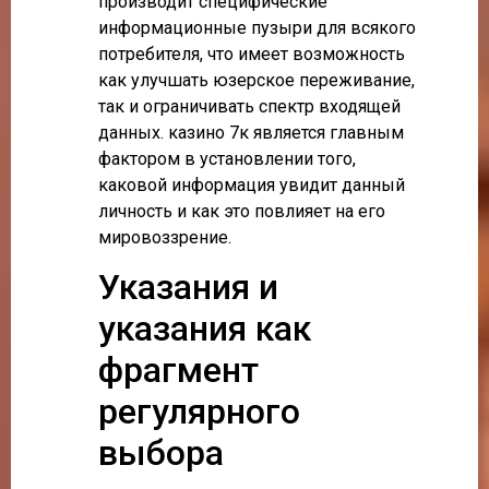
производит специфические
информационные пузыри для всякого
потребителя, что имеет возможность
как улучшать юзерское переживание,
так и ограничивать спектр входящей
данных. казино 7к является главным
фактором в установлении того,
каковой информация увидит данный
личность и как это повлияет на его
мировоззрение.
Указания и
указания как
фрагмент
регулярного
выбора