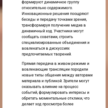
формируют динамичное группу
относительно содержимого.
Инновационные решения поощряют
беседы и передачу точками зрения,
трансформируя получение медиа в
динамичный ход. Участники могут
сообщать советами, строить
специализированные объединения и
вовлекаться в дискуссиях
предпочитаемых творений.
Прямая передача в живом режиме и
вовлекающие трансляции породили
новые типы общения между авторами
материала и публикой. Зрители могут
оказывать влияние на процесс
событий, формулировать интересы и
обретать моментальные отклики, что
делает ход просмотра более