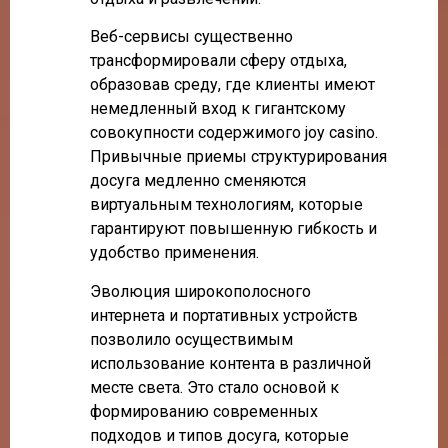
Веб-сервисы существенно
трансформировали сферу отдыха,
образовав среду, где клиенты имеют
немедленный вход к гигантскому
совокупности содержимого joy casino.
Привычные приемы структурирования
досуга медленно сменяются
виртуальным технологиям, которые
гарантируют повышенную гибкость и
удобство применения.
Эволюция широкополосного
интернета и портативных устройств
позволило осуществимым
использование контента в различной
месте света. Это стало основой к
формированию современных
подходов и типов досуга, которые