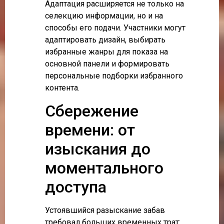
Адаптация расширяется не только на
селекцию информации, но и на
способы его подачи. Участники могут
адаптировать дизайн, выбирать
избранные жанры для показа на
основной панели и формировать
персональные подборки избранного
контента.
Сбережение
времени: от
изыскания до
моментального
доступа
Устоявшийся разыскание забав
требовал больших временных трат: