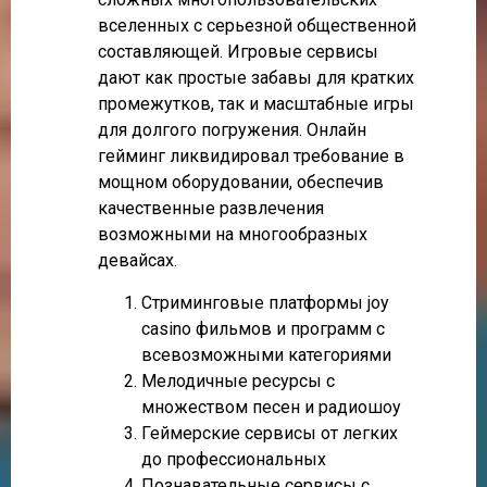
вселенных с серьезной общественной
составляющей. Игровые сервисы
дают как простые забавы для кратких
промежутков, так и масштабные игры
для долгого погружения. Онлайн
гейминг ликвидировал требование в
мощном оборудовании, обеспечив
качественные развлечения
возможными на многообразных
девайсах.
Стриминговые платформы joy
casino фильмов и программ с
всевозможными категориями
Мелодичные ресурсы с
множеством песен и радиошоу
Геймерские сервисы от легких
до профессиональных
Познавательные сервисы с