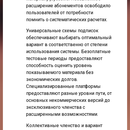
расширение абонементов освободило
пользователей от потребности
помнить о систематических расчетах.
Универсальные схемы подписок
обеспечивают выбирать оптимальный
вариант в соответственно от степени
использования системы. Безоплатные
тестовые периоды предоставляют
способность оценить уровень
показываемого материала без
экономических долгов.
Специализированные платформы
предоставляют разные уровни пути, от
основных некоммерческих версий до
эксклюзивного членства с
расширенными возможностями.
Коллективные членство и вариант