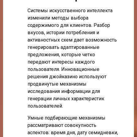
Системы искусственного интеллекта
изменили методы выбора
содержимого для клиентов. Разбор
вкусов, истории потребления и
активностных схем дает возможность
генерировать адаптированные
предложения, которые четко
передают интересы каждого
пользователя. Инновационные
решения джойказино используют
продвинутые механизмы
исследования информации для
генерации личных характеристик
пользователей.
Умные подбирающие механизмы
рассматривают совокупность
аспектов: время дня, дату семидневки,